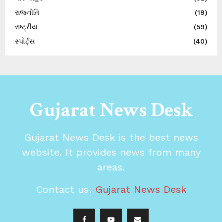
રાજનીતિ
(19)
રાષ્ટ્રીય
(59)
સ્પોર્ટ્સ
(40)
Gujarat News Desk
Gujarat News Desk is the best news
website. It provides news from many
areas.
Contact us:
Gujarat News Desk