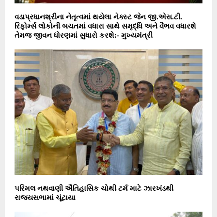
વડાપ્રધાનશ્રીના નેતૃત્વમાં થયેલા નેક્સ્ટ જેન જી.એસ.ટી.
રિફોર્મ્સ લોકોની બચતમાં વધારા સાથે સમૃદ્ધિ અને વૈભવ વધારશે
તેમજ જીવન ધોરણમાં સુધારો કરશે:- મુખ્યમંત્રી
પરિમલ નથવાણી ઐતિહાસિક ચોથી ટર્મ માટે ઝારખંડથી
રાજ્યસભામાં ચૂંટાયા