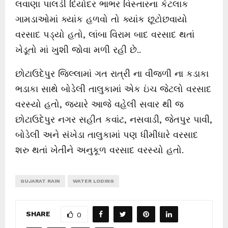
લવાણા પાલડી દિયોદર ભાભર વિસ્તારના કેટલાક
ગામડાઓમાં ક્યાંક હળવો તો ક્યાંક છૂટોછવાયો
વરસાદ પડ્યો હતો, લાંબા વિરામ બાદ વરસાદ થતાં
ખેડૂતો માં ખુશી જોવા મળી રહી છે..
છોટાઉદેપુર જિલ્લામાં ગત રાત્રી ના વીજળી ના કડાકા
ભડાકા સાથે બોડેલી તાલુકામાં એક ઇંચ જેટલો વરસાદ
વરસ્યો હતો, જયારે આજે વહેલી સવાર થી જ
છોટાઉદેપુર નગર સહીત કવાંટ, નસવાડી, જેતપુર પાવી,
બોડેલી અને સંખેડા તાલુકામાં પણ ધીમીધારે વરસાદ
શરુ થતાં ખેતીને અનુકૂળ વરસાદ વરસ્યો હતો.
GUJARAT RAIN
WATER LODING
SHARE
0