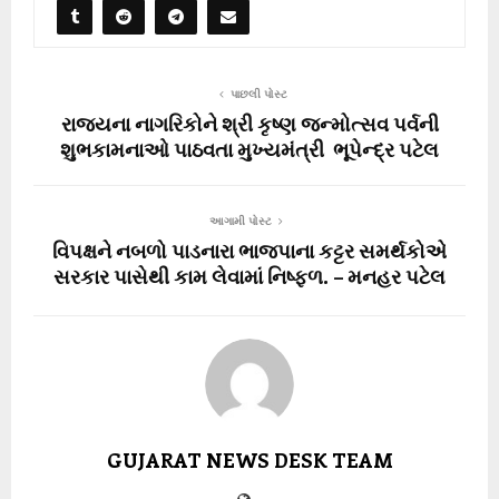
પાછલી પોસ્ટ
રાજ્યના નાગરિકોને શ્રી કૃષ્ણ જન્મોત્સવ પર્વની
શુભકામનાઓ પાઠવતા મુખ્યમંત્રી ભૂપેન્દ્ર પટેલ
આગામી પોસ્ટ
વિપક્ષને નબળો પાડનારા ભાજપાના કટ્ટર સમર્થકોએ
સરકાર પાસેથી કામ લેવામાં નિષ્ફળ. – મનહર પટેલ
GUJARAT NEWS DESK TEAM