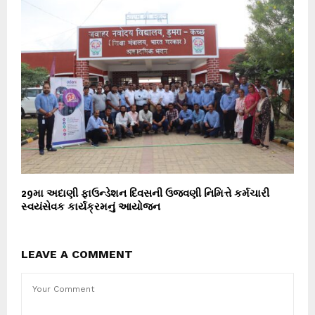
29મા અદાણી ફાઉન્ડેશન દિવસની ઉજવણી નિમિત્તે કર્મચારી
સ્વયંસેવક કાર્યક્રમનું આયોજન
LEAVE A COMMENT