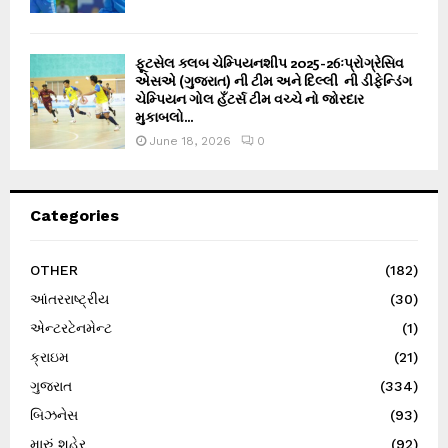
ફૂટસેલ ક્લબ ચેમ્પિયનશીપ 2025-26ઃપ્રોગ્રેસિવ
એસએ (ગુજરાત) ની ટીમ અને દિલ્લી ની ડીફેન્ડિંગ
ચેમ્પિયન ગોલ હઁટર્સ ટીમ વચ્ચે નો જોરદાર
મુકાબલો...
June 18, 2026
0
Categories
OTHER
(182)
આંતરરાષ્ટ્રીય
(30)
એન્ટરટેનમેન્ટ
(1)
ક્રાઇમ
(21)
ગુજરાત
(334)
બિઝનેસ
(93)
મારું શહેર
(92)