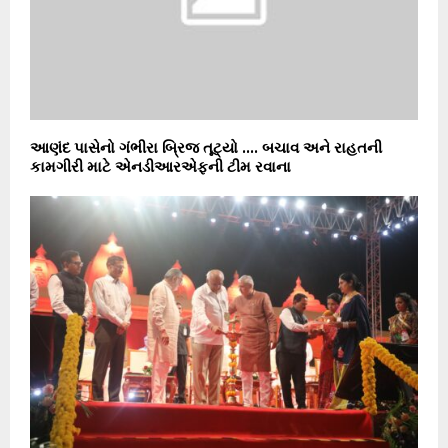
આણંદ પાસેનો ગંભીરા બ્રિજ તૂટ્યો …. બચાવ અને રાહતની
કામગીરી માટે એનડીઆરએફની ટીમ રવાના