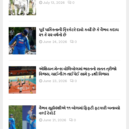
July 13, 2026
0
પૂર્વ પાકિસ્તાની ક્રિકેટરે દાવો કર્યો છે કે વૈભવ કદાચ
૨૧ કે ૨૨ વર્ષનો છે
June 24, 2026
0
એશિયન મેન્સ વોલિબોલમાં ભારતનો સતત ત્રીજો
વિજય, ચાઈનીઝ તાઈપેઈ સામે 3-1થી વિજય
June 23, 2026
0
વૈભવ સૂર્યવંશીએ ૧૧ બોલમાં ફિફ્ટી ફટકારી બનાવ્યો
વર્લ્ડ રેકોર્ડ
June 21, 2026
0