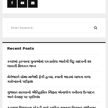
S
e
a
S
r
c
E
Recent Posts
h
f
A
o
કચ્છમાં ડ્રગ્સના ગુનાઓમાં પકડાયેલા આરોપી પિંટુ યાદવની ૨૨
r
લાખની મિલકત જપ્ત
R
:
C
મેનેજરને ચોથા માળેથી ફેંકી હત્યા, સ્પાની આડમાં ચાલતા કાળા
કારોબારનો પર્દાફાશ
H
ગુજરાત સરકારનો ઐતિહાસિક ર્નિણય એનાલોગ પનીરના ઉત્પાદન
અને વેચાણ પર પ્રતિબંધ
કુડાસણ રિલાયન્સ ચોકડી ખાતે ટ્રાફિક સમસ્યા નિવારવા ગાંધીનગર