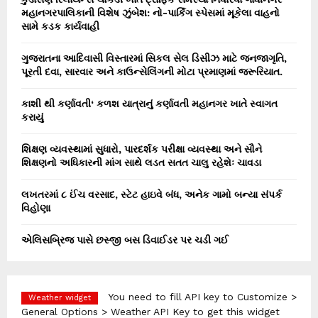
મહાનગરપાલિકાની વિશેષ ઝુંબેશ: નો-પાર્કિંગ સ્પેસમાં મૂકેલા વાહનો
સામે કડક કાર્યવાહી
ગુજરાતના આદિવાસી વિસ્તારમાં સિકલ સેલ ડિસીઝ માટે જનજાગૃતિ,
પૂરતી દવા, સારવાર અને કાઉન્સેલિંગની મોટા પ્રમાણમાં જરૂરિયાત.
કાશી થી કર્ણાવતી‘ કળશ યાત્રાનું કર્ણાવતી મહાનગર ખાતે સ્વાગત
કરાયું
શિક્ષણ વ્યવસ્થામાં સુધારો, પારદર્શક પરીક્ષા વ્યવસ્થા અને સૌને
શિક્ષણનો અધિકારની માંગ સાથે લડત સતત ચાલુ રહેશેઃ ચાવડા
લખતરમાં ૮ ઈંચ વરસાદ, સ્ટેટ હાઇવે બંધ, અનેક ગામો બન્યા સંપર્ક
વિહોણા
એલિસબ્રિજ પાસે છસ્જી બસ ડિવાઈડર પર ચડી ગઈ
You need to fill API key to Customize >
Weather widget
General Options > Weather API Key to get this widget