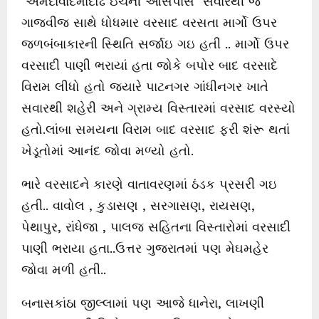
અમદાવાદમાંદોઢ ઇંચની આસપાસ સવારથી જ
ગાજવીજ સાથે ધોધમાર વરસાદ વરસતા માર્ગો ઉપર
જળબંબાકારની સ્થિતિ સર્જાઇ ગઇ હતી .. માર્ગો ઉપર
વરસાદી પાણી ભરાયાં હતા જોકે બપોર બાદ વરસાદે
વિરામ લીધો હતો જ્યારે પાટનગર ગાંધીનગર ખાતે
સવારથી શહેરી અને ગ્રામ્ય વિસ્તારમાં વરસાદ વરસ્યો
હતો.લાંબા સમયના વિરામ બાદ વરસાદ ફરી શંરૂ થતાં
ખેડૂતોમાં આનંદ જોવા મળ્યો હતો.
ભારે વરસાદને કારણે વાતાવરણમાં ઠંડક પ્રસરી ગઇ
હતી.. વાવોલ , કુડાસણ , સરગાસણ, રાયસણ,
પેથાપુર, રાંધેજા , પાલજ સહિતના વિસ્તારોમાં વરસાદી
પાણી ભરાયા હતા..ઉત્તર ગુજરાતમાં પણ મેઘમહેર
જોવા મળી હતી..
બનાસકાંઠા જીલ્લામાં પણ આજે ધાનેરા, લાખણી