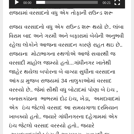
l
00:00
00:21
a
રાજ્યમાં વરસાદનો વધુ એક તોફાની રાઉન્ડ શરૂ
y
રાજ્ય વરસાદનો વધુ એક રાઉન્ડ શરૂ થયો છે.. લાંબા
e
વિરામ બાદ અને ગરમી અને બફારામાં બેચેની અનુભવી
r
રહેલા લોકોને આજના વરસાદન કારણે રાહત થઇ છે..
રાજ્યના મોટાભાગના સ્થળોએ આજે સવારથી જ
વરસાદી માહોલ જામ્યો હતો…ગાંધીનગર ખાતેથી
જાહેર થયેલા બપોરના બે વાગ્યા સુધીના વરસાદના
આંકડા મુજબ રાજ્યમાં 34 તાલુકાઓમાં વરસાદ
વરસ્યો છે.. જેમાં સૌથી વધુ બોટાદમાં પોણા બે ઇંચ ,
બનાસકાંઠાના ભાભરમાં દોઢ ઇંચ, ખેડા, અમદાવાદમાં
એક ઇંચ જેટલો વરસાદ આ સમયગાળા દરમિયાન
ખાબક્યો હતો.. જ્યારે ગાંધીનગરના દહેગામમાં એક
ઇંચ જેટલો વરસાદ વરસ્યો હતો.. જ્યારે