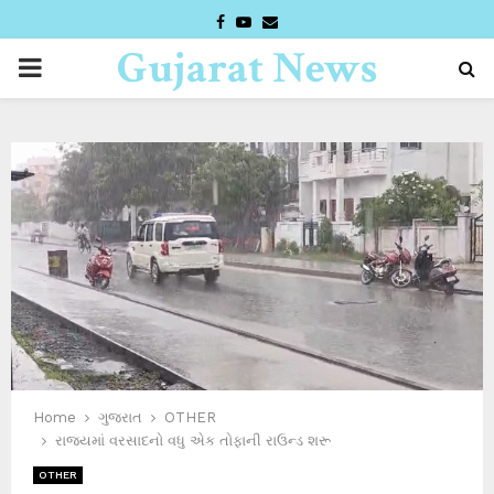
FACEBOOK
YOUTUBE
EMAIL
Gujarat News
PRIMARY
Desk
MENU
Home
ગુજરાત
OTHER
રાજ્યમાં વરસાદનો વધુ એક તોફાની રાઉન્ડ શરૂ
OTHER