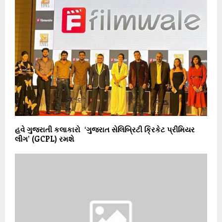
હવે ગુજરાતી કલાકારો ‘ગુજરાત સેલિબ્રિટી ક્રિકેટ પ્રીમિયર
લીગ’ (GCPL) રમશે