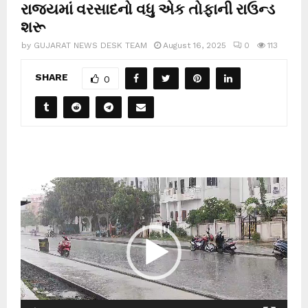
રાજ્યમાં વરસાદનો વધુ એક તોફાની રાઉન્ડ
શરૂ
by
GUJARAT NEWS DESK TEAM
August 16, 2025
0
113
SHARE
0
V
i
d
e
o
P