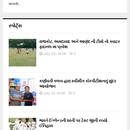
work.
સ્પોર્ટ્સ
રાજકોટ, અમદાવાદ અને આણંદ ની ટીમો નો ક્વાટર
ફાઇનલ મા પ્રવેશ
July 23, 2026
0
કર્ણાવતી ક્લબ દ્વારા સ્વીમીંગ કોમ્પીટીશનનું સુંદર
આયોજન
July 21, 2026
0
ભારતે ઈંગ્લેન્ડની ધરતી પર ટેસ્ટ જીતી રચ્યો
ઈતિહાસ