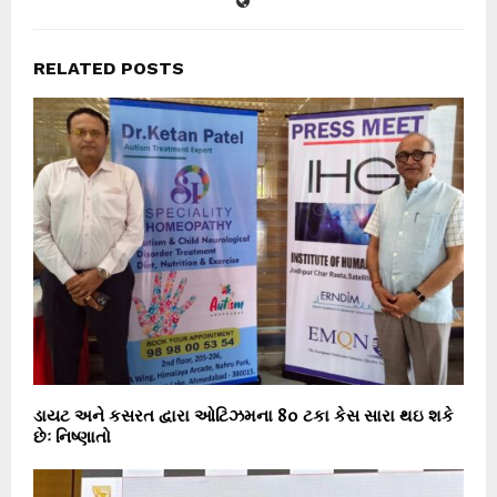
RELATED POSTS
ડાયટ અને કસરત દ્વારા ઓટિઝમના 80 ટકા કેસ સારા થઇ શકે
છેઃ નિષ્ણાતો