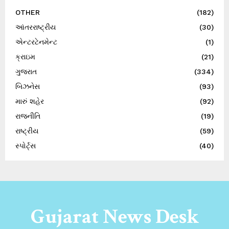
OTHER
(182)
આંતરરાષ્ટ્રીય
(30)
એન્ટરટેનમેન્ટ
(1)
ક્રાઇમ
(21)
ગુજરાત
(334)
બિઝનેસ
(93)
મારું શહેર
(92)
રાજનીતિ
(19)
રાષ્ટ્રીય
(59)
સ્પોર્ટ્સ
(40)
Gujarat News Desk