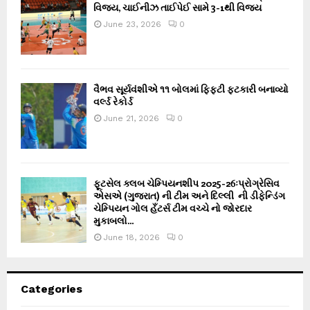
વિજય, ચાઈનીઝ તાઈપેઈ સામે 3-1થી વિજય
June 23, 2026
0
વૈભવ સૂર્યવંશીએ ૧૧ બોલમાં ફિફ્ટી ફટકારી બનાવ્યો
વર્લ્ડ રેકોર્ડ
June 21, 2026
0
ફૂટસેલ ક્લબ ચેમ્પિયનશીપ 2025-26ઃપ્રોગ્રેસિવ
એસએ (ગુજરાત) ની ટીમ અને દિલ્લી ની ડીફેન્ડિંગ
ચેમ્પિયન ગોલ હઁટર્સ ટીમ વચ્ચે નો જોરદાર
મુકાબલો...
June 18, 2026
0
Categories