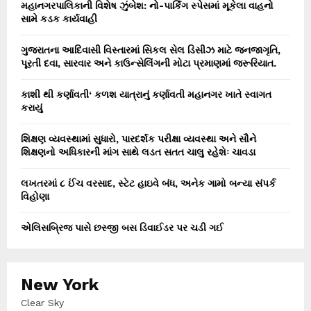
મહાનગરપાલિકાની વિશેષ ઝુંબેશ: નો-પાર્કિંગ સ્પેસમાં મૂકેલા વાહનો
સામે કડક કાર્યવાહી
ગુજરાતના આદિવાસી વિસ્તારમાં સિકલ સેલ ડિસીઝ માટે જનજાગૃતિ,
પૂરતી દવા, સારવાર અને કાઉન્સેલિંગની મોટા પ્રમાણમાં જરૂરિયાત.
કાશી થી કર્ણાવતી‘ કળશ યાત્રાનું કર્ણાવતી મહાનગર ખાતે સ્વાગત
કરાયું
શિક્ષણ વ્યવસ્થામાં સુધારો, પારદર્શક પરીક્ષા વ્યવસ્થા અને સૌને
શિક્ષણનો અધિકારની માંગ સાથે લડત સતત ચાલુ રહેશેઃ ચાવડા
લખતરમાં ૮ ઈંચ વરસાદ, સ્ટેટ હાઇવે બંધ, અનેક ગામો બન્યા સંપર્ક
વિહોણા
એલિસબ્રિજ પાસે છસ્જી બસ ડિવાઈડર પર ચડી ગઈ
New York
Clear Sky