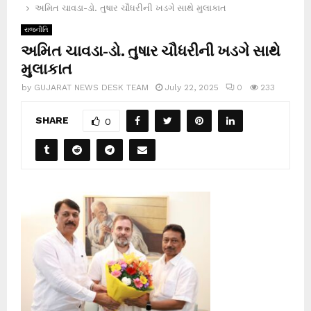
અમિત ચાવડા-ડો. તુષાર ચૌધરીની ખડગે સાથે મુલાકાત
રાજનીતિ
અમિત ચાવડા-ડો. તુષાર ચૌધરીની ખડગે સાથે
મુલાકાત
by
GUJARAT NEWS DESK TEAM
July 22, 2025
0
233
SHARE
0