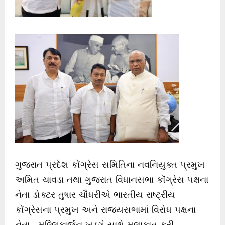
ગુજરાત પ્રદેશ કોંગ્રેસ સમિતિના નવનિયુક્ત પ્રમુખ
અમિત ચાવડા તથા ગુજરાત વિધાનસભા કોંગ્રેસ પક્ષના
નેતા ડોક્ટર તુષાર ચૌધરીએ ભારતીય રાષ્ટ્રીય
કોંગ્રેસના પ્રમુખ અને રાજ્યસભામાં વિરોધ પક્ષના
નેતા, મલ્લિકાર્જુન ખડગે સાથે મુલાકાત કરી