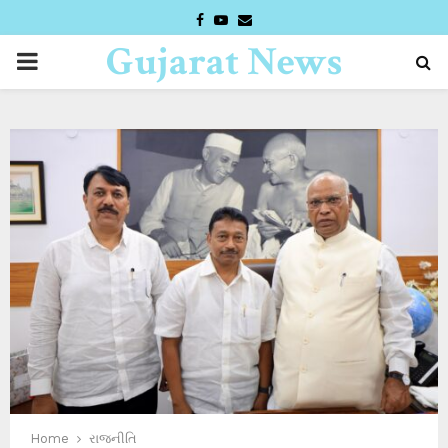
FACEBOOK
YOUTUBE
EMAIL
Gujarat News
PRIMARY
Desk
MENU
Home
રાજનીતિ