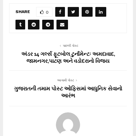
SHARE
0
પાછલી પોસ્ટ
અંડર 14 ગર્લ્સ ફૂટબોલ ટુર્નામેન્ટઃ અમદાવાદ,
જામનગર,પાટણ અને વડોદરાનો વિજય
આગામી પોસ્ટ
ગુજરાતની તમામ પોસ્ટ ઓફિસમાં આધુનિક સેવાનો
આરંભ