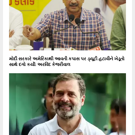
મોદી સરકારે અમેરિકાથી આવતી કપાસ પર ડ્યૂટી હટાવીને ખેડૂતો
સાથે દગો કર્યો: અરવિંદ કેજરીવાલ