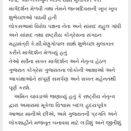
માર્ગદર્શન મેળવી તથા તેમને જન્મદિવસની ખૂબ ખૂબ
શુભેચ્છાઓ પાઠવી હતી
લોકસભામાં વિરોધ પક્ષના નેતા અને સાંસદ રાહુલ ગાંધી
અને સાંસદ તથા રાષ્ટ્રીય કોંગ્રેસના સંગઠન
મહામંત્રી કે.સી.વેણુગોપાલ સાથે શુભેચ્છા મુલાકાત
કરીને માર્ગદર્શન મેળવ્યું હતું
તેઓ સર્વેના સતત માર્ગદર્શન અને નેતૃત્વ હેઠળ
ગુજરાત કોંગ્રેસ ગુજરાતના લોકોની આશાઓ અને
આકાંક્ષાઓને સંપૂર્ણ સમર્પણ અને સખત મહેનતથી
પૂર્ણ કરશે.
અમિત ચાવડાએ જણાવ્યું હતું કે રાષ્ટ્રીય નેતૃત્વ
દ્વારા અમારામાં મૂકેલા વિશ્વાસ બદલ હૃદયપૂર્વક
આભાર માનીએ છીએ, અમે ગુજરાતની પ્રગતિ અને
લોકશાહીને મજબૂત બનાવવા માટે લડીશું અને જીતીશું.