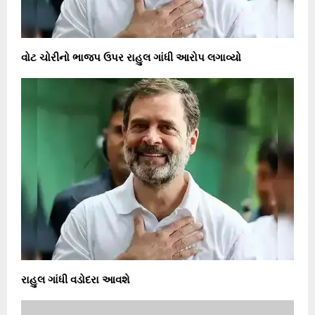
વોટ ચોરીનો ભાજપ ઉપર રાહુલ ગાંધી આરોપ લગાવ્યો
રાહુલ ગાંધી વડોદરા આવશે