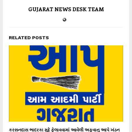
GUJARAT NEWS DESK TEAM
RELATED POSTS
કરસનદાસ ભાદરકા મુદ્દે ફેલાવવામાં આવેલી અફવાનુ આપે ખંડન