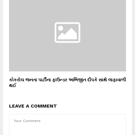
કોકરોચ જનતા પાર્ટીના ફાઉન્ડર અભિજીત દીપકે સાથે લાફાવાળી
થઈ
LEAVE A COMMENT