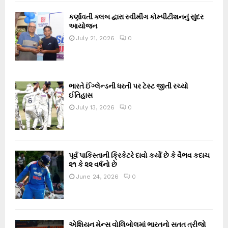
કર્ણાવતી ક્લબ દ્વારા સ્વીમીંગ કોમ્પીટીશનનું સુંદર
આયોજન
July 21, 2026
0
ભારતે ઈંગ્લેન્ડની ધરતી પર ટેસ્ટ જીતી રચ્યો
ઈતિહાસ
July 13, 2026
0
પૂર્વ પાકિસ્તાની ક્રિકેટરે દાવો કર્યો છે કે વૈભવ કદાચ
૨૧ કે ૨૨ વર્ષનો છે
June 24, 2026
0
એશિયન મેન્સ વોલિબોલમાં ભારતનો સતત ત્રીજો