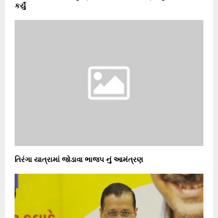
કર્યું
તિરંગા યાત્રામાં જોડાવા ભાજપ નું આમંત્રણ