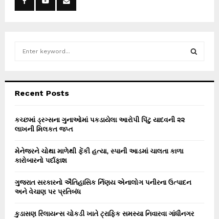
S
e
a
S
r
c
E
Recent Posts
h
f
A
o
કચ્છમાં ડ્રગ્સના ગુનાઓમાં પકડાયેલા આરોપી પિંટુ યાદવની ૨૨
r
લાખની મિલકત જપ્ત
R
:
C
મેનેજરને ચોથા માળેથી ફેંકી હત્યા, સ્પાની આડમાં ચાલતા કાળા
કારોબારનો પર્દાફાશ
H
ગુજરાત સરકારનો ઐતિહાસિક ર્નિણય એનાલોગ પનીરના ઉત્પાદન
અને વેચાણ પર પ્રતિબંધ
કુડાસણ રિલાયન્સ ચોકડી ખાતે ટ્રાફિક સમસ્યા નિવારવા ગાંધીનગર