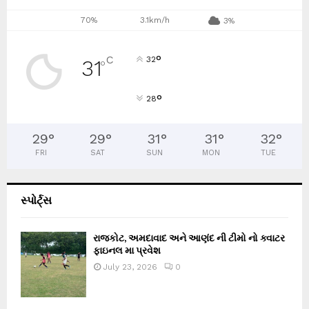
70%
3.1km/h
3%
°
C
32
31
°
°
28
29
°
29
°
31
°
31
°
32
°
FRI
SAT
SUN
MON
TUE
સ્પોર્ટ્સ
રાજકોટ, અમદાવાદ અને આણંદ ની ટીમો નો ક્વાટર
ફાઇનલ મા પ્રવેશ
July 23, 2026
0