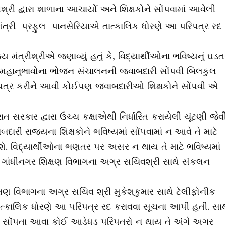
ી દ્વારા શાળાના આચાર્યો અને શિક્ષકોને સોંપવામાં આવેલી
ત્રી પ્રફુલ
પાનસેરિયાએ તાત્કાલિક ધોરણે આ પરિપત્ર રદ
 મંત્રીશ્રીએ જણાવ્યું હતું કે, વિદ્યાર્થીઓના ભવિષ્યનું ઘડ
માં મહાનુભાવોના ભોજન સંચાલનની જવાબદારી સોંપવી બિલકુલ
રિપત્ર કરીને આવી કોઈપણ જવાબદારીઓ શિક્ષકોને સોંપવી એ
ાત સરકાર દ્વારા ઉચ્ચ કક્ષાએથી નિર્ધારિત કરાયેલી ચૂંટણી જેવ
ી રાજ્યના શિક્ષકોને ભવિષ્યમાં સોંપવામાં ન આવે તે માટે
વશે. વિદ્યાર્થીઓના ભણતર પર અસર ન થાય તે માટે ભવિષ્યમાં
વે ગાંધીનગર શિક્ષણ વિભાગના અગ્ર સચિવશ્રી સાથે સંકલન
ક્ષણ વિભાગના અગ્ર સચિવ શ્રી મુકેશકુમાર સાથે ટેલીફોનીક
ાત્કાલિક ધોરણે આ પરિપત્ર રદ કરાવવા સૂચના આપી હતી. સાથ
રી સોંપતા આવા કોઈ આડેધડ પરિપત્રો ન થાય તે અંગે અગ્ર