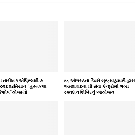
રા તારીખ ૧ એપ્રિલથી ૭
24 ઑગસ્ટના દિવસે બ્રહ્માકુમારી દ્વાર
૨૦૨૬ દરમિયાન “હસ્તકલા
અમદાવાદના 18 સેવા કેન્દ્રોમાં ભવ્ય
ર્કશોપ”યોજાયો
રક્તદાન શિબિરનું આયોજન