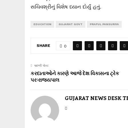
સચિવશ્રીનું વિશેષ ધ્યાન દોર્યું હતું.
EDUCATION
GUJARAT GOVT
PRAFUL PANSURIYA
SHARE
0
પાછલી પોસ્ટ
કરદાતાઓને કારણે આજે દેશ વિકાસના ટ્રેક
પરઃરાજ્યપાલ
GUJARAT NEWS DESK 