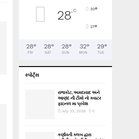
°
30
C
28
°
°
27
28
°
28
°
28
°
32
°
29
°
FRI
SAT
SUN
MON
TUE
સ્પોર્ટ્સ
ા
રાજકોટ, અમદાવાદ અને
આણંદ ની ટીમો નો ક્વાટર
ફાઇનલ મા પ્રવેશ
July 23, 2026
0
કર્ણાવતી ક્લબ દ્વારા