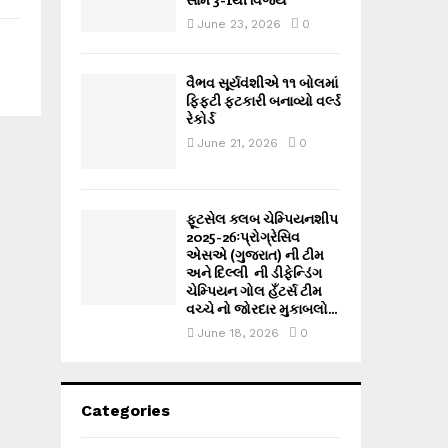
June 23, 2026
0
વૈભવ સૂર્યવંશીએ ૧૧ બોલમાં
ફિફ્ટી ફટકારી બનાવ્યો વર્લ્ડ
રેકોર્ડ
June 21, 2026
0
ફૂટસેલ ક્લબ ચેમ્પિયનશીપ
2025-26ઃપ્રોગ્રેસિવ
એસએ (ગુજરાત) ની ટીમ
અને દિલ્લી ની ડીફેન્ડિંગ
ચેમ્પિયન ગોલ હઁટર્સ ટીમ
વચ્ચે નો જોરદાર મુકાબલો...
June 18, 2026
0
Categories