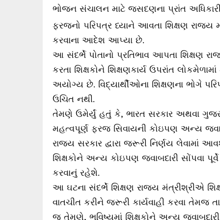
ભોજન સંચાલન માટે જસદણના પ્રાંત અધિકારીશ્ર
ફરજનો પરિપત્ર ધ્યાને આવતા શિક્ષણ રાજ્ય મં
કરવાના આદેશ આપ્યા છે.
આ સંદર્ભે પોતાનો પ્રતિભાવ આપતા શિક્ષણ રાજ્ય
કરતા શિક્ષકોને શિક્ષણકાર્ય ઉપરાંત લોકમેળા
અયોગ્ય છે. વિદ્યાર્થીઓના શિક્ષણના ભોગે પ
ઉચિત નથી.
તેમણે ઉમેર્યું હતું કે, ભારત સરકાર અથવા ગુજર
મહત્વપૂર્ણ ફરજ સિવાયની કોઇપણ અન્ય જવાબદાર
રાજ્ય સરકાર દ્વારા જરૂરી નિર્ણય લેવામાં આ
શિક્ષકોને અન્ય કોઇપણ જવાબદારી સોંપવા પૂર્
કરવાનું રહેશે.
આ ઘટના સંદર્ભે શિક્ષણ રાજ્ય મંત્રીશ્રીએ શિ
વાતચીત કરીને જરૂરી કાર્યવાહી કરવા તેમજ ત
જ તેમણે, ભવિષ્યમાં શિક્ષકોને અન્ય જવાબદા