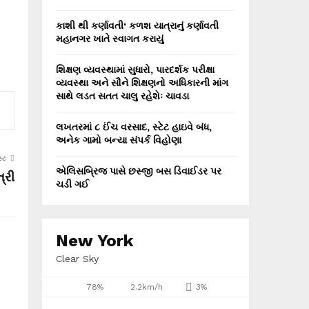
કાશી થી કર્ણાવતી‘ કળશ યાત્રાનું કર્ણાવતી
મહાનગર ખાતે સ્વાગત કરાયું
શિક્ષણ વ્યવસ્થામાં સુધારો, પારદર્શક પરીક્ષા
વ્યવસ્થા અને સૌને શિક્ષણનો અધિકારની માંગ
સાથે લડત સતત ચાલુ રહેશેઃ ચાવડા
લખતરમાં ૮ ઈંચ વરસાદ, સ્ટેટ હાઇવે બંધ,
અનેક ગામો બન્યા સંપર્ક વિહોણા
્ટ
એલિસબ્રિજ પાસે છસ્જી બસ ડિવાઈડર પર
્રી
ચડી ગઈ
New York
Clear Sky
78%
2.2km/h
3%