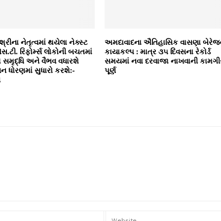
્રીના નેતૃત્વમાં થયેલા નેક્સ્ટ
અમદાવાદના ઐતિહાસિક વાસણા બેરેજ
.ટી. રિફોર્મ્સ લોકોની બચતમાં
કાયાકલ્પ : માત્ર ૩૫ દિવસના રેકોર્ડ
ે સમૃદ્ધિ અને વૈભવ વધારશે
સમયમાં નવા દરવાજા નાખવાની કામગી
 ધોરણમાં સુધારો કરશે:-
પૂર્ણ
ી