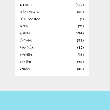
OTHER
(182)
આંતરરાષ્ટ્રીય
(30)
એન્ટરટેનમેન્ટ
(1)
ક્રાઇમ
(21)
ગુજરાત
(334)
બિઝનેસ
(93)
મારું શહેર
(92)
રાજનીતિ
(19)
રાષ્ટ્રીય
(59)
સ્પોર્ટ્સ
(40)