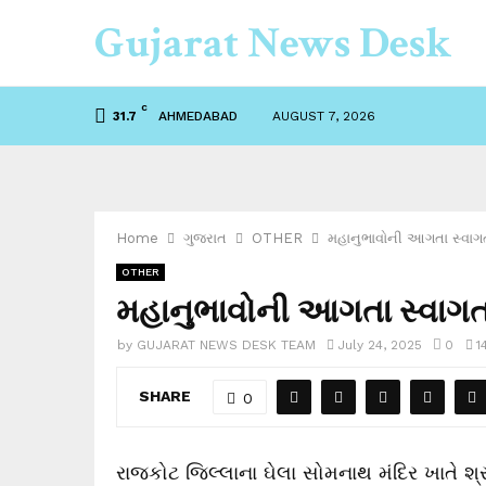
Gujarat News Desk
C
AHMEDABAD
AUGUST 7, 2026
31.7
Home
ગુજરાત
OTHER
મહાનુભાવોની આગતા સ્વાગત
OTHER
મહાનુભાવોની આગતા સ્વાગત
by
GUJARAT NEWS DESK TEAM
July 24, 2025
0
1
SHARE
0
રાજકોટ જિલ્લાના ઘેલા સોમનાથ મંદિર ખાતે શ્