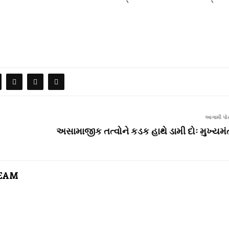
આગામી પોસ
અસામાજીક તત્વોને કડક હાથે ડામી દોઃ મુખ્યમંત
TEAM