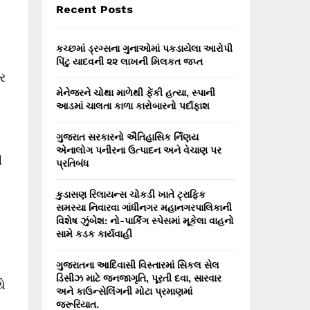
E
Recent Posts
h
f
A
o
કચ્છમાં ડ્રગ્સના ગુનાઓમાં પકડાયેલા આરોપી
r
R
પિંટુ યાદવની ૨૨ લાખની મિલકત જપ્ત
:
તર
C
મેનેજરને ચોથા માળેથી ફેંકી હત્યા, સ્પાની
આડમાં ચાલતા કાળા કારોબારનો પર્દાફાશ
H
ગુજરાત સરકારનો ઐતિહાસિક ર્નિણય
એનાલોગ પનીરના ઉત્પાદન અને વેચાણ પર
ી
પ્રતિબંધ
કુડાસણ રિલાયન્સ ચોકડી ખાતે ટ્રાફિક
સમસ્યા નિવારવા ગાંધીનગર મહાનગરપાલિકાની
વિશેષ ઝુંબેશ: નો-પાર્કિંગ સ્પેસમાં મૂકેલા વાહનો
સામે કડક કાર્યવાહી
ગુજરાતના આદિવાસી વિસ્તારમાં સિકલ સેલ
ડિસીઝ માટે જનજાગૃતિ, પૂરતી દવા, સારવાર
ે
અને કાઉન્સેલિંગની મોટા પ્રમાણમાં
જરૂરિયાત.