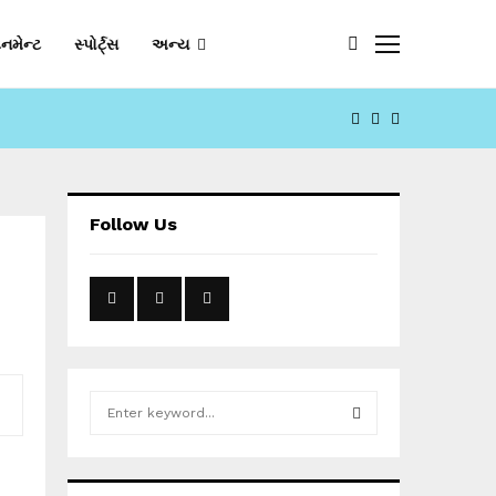
નમેન્ટ
સ્પોર્ટ્સ
અન્ય
FACEBOOK
YOUTUBE
EMAIL
Follow Us
S
e
a
S
r
c