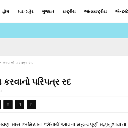
હોમ
મારું શહેર
ગુજરાત
રાષ્ટ્રીય
આંતરરાષ્ટ્રીય
એન્ટરટે
 કરવાનો પરિપત્ર રદ
 કરવાનો પરિપત્ર રદ
41
રાવણ માસ દરમિયાન દર્શનાર્થે આવતા મહત્વપૂર્ણ મહાનુભાવોના