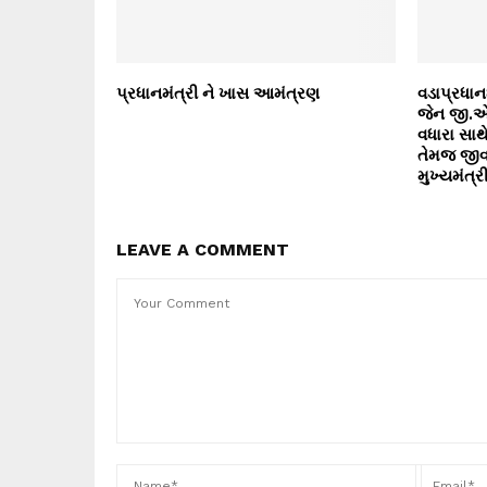
પ્રધાનમંત્રી ને ખાસ આમંત્રણ
વડાપ્રધાનશ
જેન જી.એસ
વધારા સાથ
તેમજ જીવન
મુખ્યમંત્ર
LEAVE A COMMENT