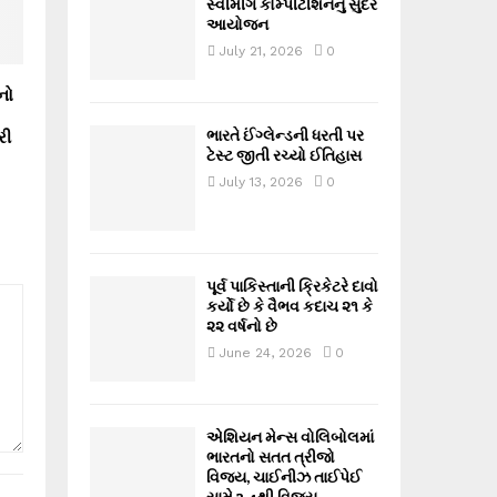
સ્વીમીંગ કોમ્પીટીશનનું સુંદર
આયોજન
July 21, 2026
0
નો
ભારતે ઈંગ્લેન્ડની ધરતી પર
રી
ટેસ્ટ જીતી રચ્યો ઈતિહાસ
July 13, 2026
0
પૂર્વ પાકિસ્તાની ક્રિકેટરે દાવો
કર્યો છે કે વૈભવ કદાચ ૨૧ કે
૨૨ વર્ષનો છે
June 24, 2026
0
એશિયન મેન્સ વોલિબોલમાં
ભારતનો સતત ત્રીજો
વિજય, ચાઈનીઝ તાઈપેઈ
સામે 3-1થી વિજય