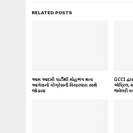
RELATED POSTS
આમ આદમી પાર્ટીથી મોહભંગ થતા
GCCI દ્વા
આગેવાનો કોંગ્રેસની વિચારધારા સાથે
એપ્રિલ, 
જોડાયા
જ્વેલરી વ