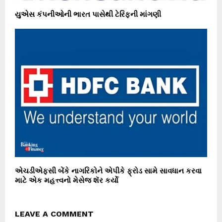
યુએસ કંપનીઓની ભારત પાસેથી ટેરિફની માંગણી
એચડીએફસી બેંકે નાગરિકોને એપીકે ફ્રોડ સામે સાવધાન કરવા
માટે એક મહત્ત્વનો મેસેજ શૅર કર્યો
LEAVE A COMMENT