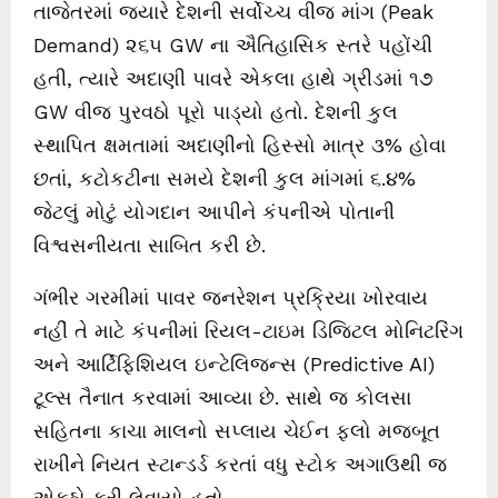
તાજેતરમાં જ્યારે દેશની સર્વોચ્ચ વીજ માંગ (Peak
Demand) ૨૬૫ GW ના ઐતિહાસિક સ્તરે પહોંચી
હતી, ત્યારે અદાણી પાવરે એકલા હાથે ગ્રીડમાં ૧૭
GW વીજ પુરવઠો પૂરો પાડ્યો હતો. દેશની કુલ
સ્થાપિત ક્ષમતામાં અદાણીનો હિસ્સો માત્ર ૩% હોવા
છતાં, કટોકટીના સમયે દેશની કુલ માંગમાં ૬.૪%
જેટલું મોટું યોગદાન આપીને કંપનીએ પોતાની
વિશ્વસનીયતા સાબિત કરી છે.
ગંભીર ગરમીમાં પાવર જનરેશન પ્રક્રિયા ખોરવાય
નહીં તે માટે કંપનીમાં રિયલ-ટાઇમ ડિજિટલ મોનિટરિંગ
અને આર્ટિફિશિયલ ઇન્ટેલિજન્સ (Predictive AI)
ટૂલ્સ તૈનાત કરવામાં આવ્યા છે. સાથે જ કોલસા
સહિતના કાચા માલનો સપ્લાય ચેઈન ફ્લો મજબૂત
રાખીને નિયત સ્ટાન્ડર્ડ કરતાં વધુ સ્ટોક અગાઉથી જ
એકઠો કરી લેવાયો હતો.