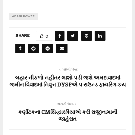
ADANI POWER
SHARE
0
પાછલી પોસ્ટ
બહાર નીકળો નહીંતર લાશો પડી જશે અમદાવાદમાં
જમીન વિવાદમાં નિવૃત્ત DYSPએ ૫ રાઉન્ડ ફાયરિંગ કય
આગામી પોસ્ટ
કર્ણાટકના CMસિદ્ધારમૈયાએ કરી રાજીનામાની
જાહેરાત