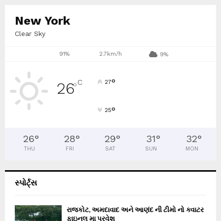
New York
Clear Sky
91%
2.7km/h
9%
°
C
27
26
°
°
25
26
°
28
°
29
°
31
°
32
°
THU
FRI
SAT
SUN
MON
સ્પોર્ટ્સ
રાજકોટ, અમદાવાદ અને આણંદ ની ટીમો નો ક્વાટર
ફાઇનલ મા પ્રવેશ