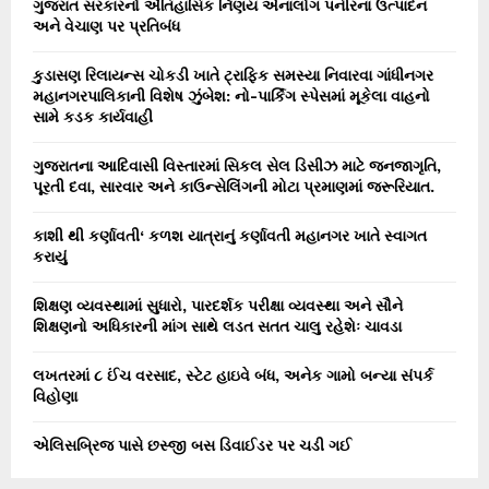
ગુજરાત સરકારનો ઐતિહાસિક ર્નિણય એનાલોગ પનીરના ઉત્પાદન
અને વેચાણ પર પ્રતિબંધ
કુડાસણ રિલાયન્સ ચોકડી ખાતે ટ્રાફિક સમસ્યા નિવારવા ગાંધીનગર
મહાનગરપાલિકાની વિશેષ ઝુંબેશ: નો-પાર્કિંગ સ્પેસમાં મૂકેલા વાહનો
સામે કડક કાર્યવાહી
ગુજરાતના આદિવાસી વિસ્તારમાં સિકલ સેલ ડિસીઝ માટે જનજાગૃતિ,
પૂરતી દવા, સારવાર અને કાઉન્સેલિંગની મોટા પ્રમાણમાં જરૂરિયાત.
કાશી થી કર્ણાવતી‘ કળશ યાત્રાનું કર્ણાવતી મહાનગર ખાતે સ્વાગત
કરાયું
શિક્ષણ વ્યવસ્થામાં સુધારો, પારદર્શક પરીક્ષા વ્યવસ્થા અને સૌને
શિક્ષણનો અધિકારની માંગ સાથે લડત સતત ચાલુ રહેશેઃ ચાવડા
લખતરમાં ૮ ઈંચ વરસાદ, સ્ટેટ હાઇવે બંધ, અનેક ગામો બન્યા સંપર્ક
વિહોણા
એલિસબ્રિજ પાસે છસ્જી બસ ડિવાઈડર પર ચડી ગઈ