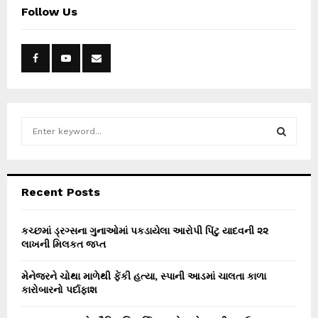
Follow Us
S
e
a
S
r
c
E
Recent Posts
h
f
A
o
કચ્છમાં ડ્રગ્સના ગુનાઓમાં પકડાયેલા આરોપી પિંટુ યાદવની ૨૨
r
લાખની મિલકત જપ્ત
R
:
C
મેનેજરને ચોથા માળેથી ફેંકી હત્યા, સ્પાની આડમાં ચાલતા કાળા
કારોબારનો પર્દાફાશ
H