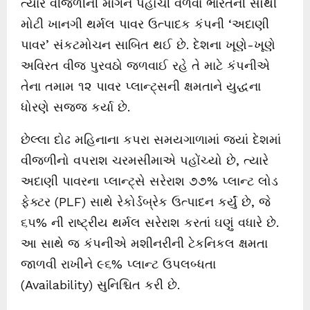
ત્યારે વીજળીની માંગને પહોંચી વળવા ભારતની સૌથી
મોટી ખાનગી થર્મલ પાવર ઉત્પાદક કંપની ‘અદાણી
પાવર’ સંકટમોચન સાબિત થઈ છે. દેશના ખૂણે-ખૂણે
અવિરત વીજ પુરવઠો જળવાઈ રહે તે માટે કંપનીએ
તેના તમામ ૧૨ પાવર પ્લાન્ટ્સની ક્ષમતાને યુદ્ધના
ધોરણે સજ્જ કર્યા છે.
છેલ્લા દોઢ મહિનાના કપરા સમયગાળામાં જ્યાં દેશમાં
વીજળીનો વપરાશ ચરમસીમાએ પહોંચ્યો છે, ત્યારે
અદાણી પાવરના પ્લાન્ટ્સે સરેરાશ ૭૭% પ્લાન્ટ લોડ
ફેક્ટર (PLF) સાથે રેકોર્ડબ્રેક ઉત્પાદન કર્યું છે, જે
૬૫% ની રાષ્ટ્રીય થર્મલ સરેરાશ કરતાં ઘણું વધારે છે.
આ સાથે જ કંપનીએ મશીનરીની ટેકનિકલ ક્ષમતા
જાળવી રાખીને ૯૬% પ્લાન્ટ ઉપલબ્ધતા
(Availability) સુનિશ્ચિત કરી છે.