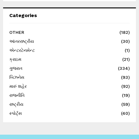
Categories
OTHER
(182)
આંતરરાષ્ટ્રીય
(30)
એન્ટરટેનમેન્ટ
(1)
ક્રાઇમ
(21)
ગુજરાત
(334)
બિઝનેસ
(93)
મારું શહેર
(92)
રાજનીતિ
(19)
રાષ્ટ્રીય
(59)
સ્પોર્ટ્સ
(40)