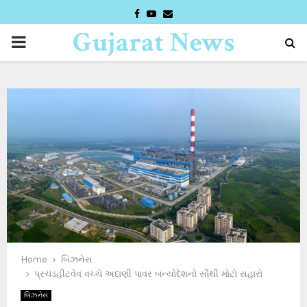
FACEBOOK
YOUTUBE
EMAIL
Gujarat News
PRIMARY
Desk
MENU
Home
બિઝનેસ
પ્રચંડહીટવેવ વચ્ચે અદાણી પાવર બન્યોદેશનો સૌથી મોટો સહારો
બિઝનેસ