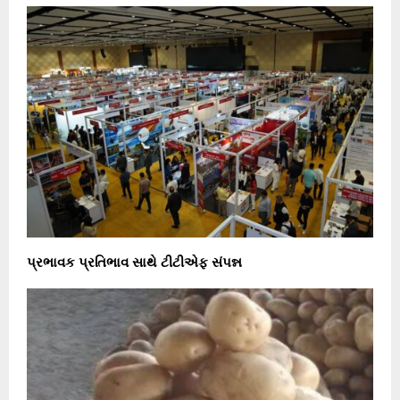
પ્રભાવક પ્રતિભાવ સાથે ટીટીએફ સંપન્ન