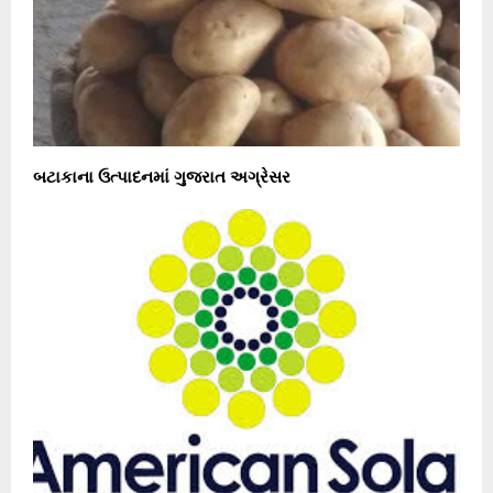
બટાકાના ઉત્પાદનમાં ગુજરાત અગ્રેસર