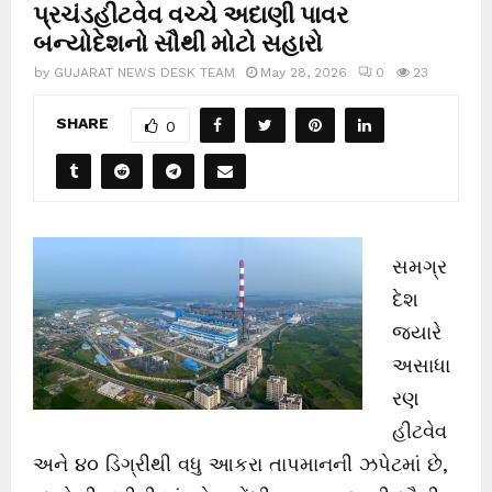
પ્રચંડહીટવેવ વચ્ચે અદાણી પાવર
બન્યોદેશનો સૌથી મોટો સહારો
by
GUJARAT NEWS DESK TEAM
May 28, 2026
0
23
SHARE
0
સમગ્ર
દેશ
જ્યારે
અસાધા
રણ
હીટવેવ
અને ૪૦ ડિગ્રીથી વધુ આકરા તાપમાનની ઝપેટમાં છે,