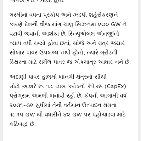
ગરમીના વધતા પ્રકોપ અને ઝડપી શહેરીકરણને
કારણે દેશની વીજ માંગ ચાલુ સિઝનમાં ૨૭૦ GW ને
વટાવી જવાની આશંકા છે. રિન્યુએબલ એનર્જીનો
વ્યાપ વધી રહ્યો હોવા છતાં, સાંજે અને રાત્રે જ્યારે
સોલાર પાવર ઉપલબ્ધ નથી હોતો, ત્યારે ગ્રીડની
સ્થિરતા માટે થર્મલ પાવર જ એકમાત્ર આધાર બને છે.
અદાણી પાવર હાલમાં ખાનગી ક્ષેત્રનો સૌથી
મોટો આશરે રૂ. ૧.૮ લાખ કરોડનો કેપેક્સ (CapEx)
પ્રોગ્રામ અમલી બનાવી રહી છે. કંપની આગામી વર્ષ
૨૦૩૧-૩૨ સુધીમાં તેની વર્તમાન ઉત્પાદન ક્ષમતા
૧૮.૧૫ GW થી વધારીને ૪૨ GW પર પહોંચાડવા માટે
કટિબદ્ધ છે.