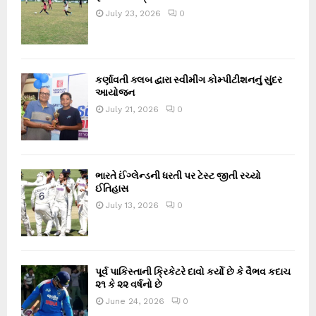
July 23, 2026
0
કર્ણાવતી ક્લબ દ્વારા સ્વીમીંગ કોમ્પીટીશનનું સુંદર
આયોજન
July 21, 2026
0
ભારતે ઈંગ્લેન્ડની ધરતી પર ટેસ્ટ જીતી રચ્યો
ઈતિહાસ
July 13, 2026
0
પૂર્વ પાકિસ્તાની ક્રિકેટરે દાવો કર્યો છે કે વૈભવ કદાચ
૨૧ કે ૨૨ વર્ષનો છે
June 24, 2026
0