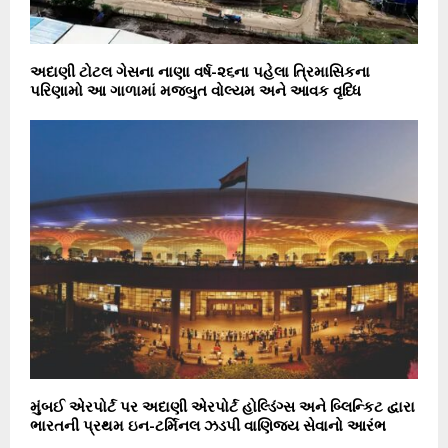
અદાણી ટોટલ ગેસના નાણા વર્ષ-૨૬ના પહેલા ત્રિમાસિકના
પરિણામો આ ગાળામાં મજબુત વોલ્યમ અને આવક વૃધ્ધિ
મુંબઈ એરપોર્ટ પર અદાણી એરપોર્ટ હોલ્ડિંગ્સ અને બ્લિન્કિટ દ્વારા
ભારતની પ્રથમ ઇન-ટર્મિનલ ઝડપી વાણિજ્ય સેવાનો આરંભ