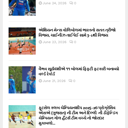
June 24, 2026
0
એશિયન મેન્સ વોલિબોલમાં ભારતનો સતત ત્રીજો
વિજય, ચાઈનીઝ તાઈપેઈ સામે 3-1થી વિજય
June 23, 2026
0
વૈભવ સૂર્યવંશીએ ૧૧ બોલમાં ફિફ્ટી ફટકારી બનાવ્યો
વર્લ્ડ રેકોર્ડ
June 21, 2026
0
ફૂટસેલ ક્લબ ચેમ્પિયનશીપ 2025-26ઃપ્રોગ્રેસિવ
એસએ (ગુજરાત) ની ટીમ અને દિલ્લી ની ડીફેન્ડિંગ
ચેમ્પિયન ગોલ હઁટર્સ ટીમ વચ્ચે નો જોરદાર
મુકાબલો...