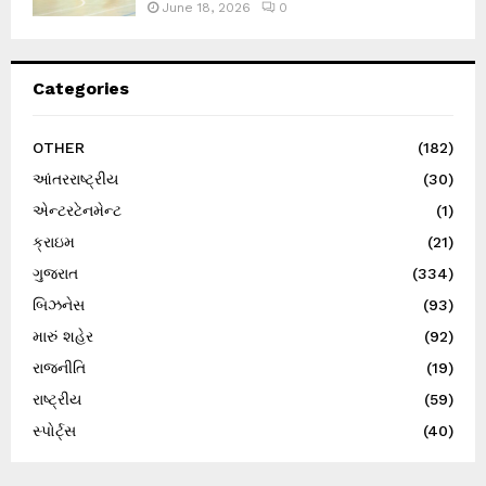
June 18, 2026
0
Categories
OTHER
(182)
આંતરરાષ્ટ્રીય
(30)
એન્ટરટેનમેન્ટ
(1)
ક્રાઇમ
(21)
ગુજરાત
(334)
બિઝનેસ
(93)
મારું શહેર
(92)
રાજનીતિ
(19)
રાષ્ટ્રીય
(59)
સ્પોર્ટ્સ
(40)