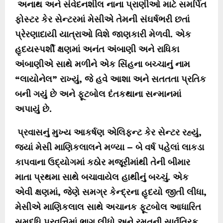
અનાથ અને સંવેદનશીલ નાના પ્રાણીઓ માટે સમર્પિત
ફોસ્ટર કેર સેન્ટરમાં મેસીએ તેમની સંઘર્ષભરી છતાં
પ્રેરણાદાયી યાત્રાઓ વિશે જાણકારી મેળવી. એક
હૃદયસ્પર્શી ક્ષણમાં અનંત અંબાણી અને રાધિકા
અંબાણીએ સાથે મળીને એક સિંહના બચ્ચાનું નામ
“લાયોનેલ” રાખ્યું, જે હવે આશા અને સતતતા પ્રતિક
બની ગયું છે અને ફૂટબોલ દંતકથાના સન્માનમાં
અપાયું છે.
પ્રવાસનું મુખ્ય આકર્ષણ એલિફન્ટ કેર સેન્ટર રહ્યું,
જ્યાં મેસી માણિકલાલને મળ્યા – બે વર્ષ પહેલાં લાકડા
કાપવાના ઉદ્યોગમાં કઠોર મજૂરીમાંથી તેની બીમાર
માતા પ્રથમા સાથે બચાવાયેલ હાથીનું બચ્ચું. એક
એવી ક્ષણમાં, જેણે સમગ્ર કેન્દ્રના હૃદયો જીતી લીધા,
મેસીએ માણિકલાલ સાથે અચાનક ફૂટબોલ આધારિત
સમૃદ્ધિ પ્રવૃત્તિમાં ભાગ લીધો અને રમતની સાર્વત્રિક