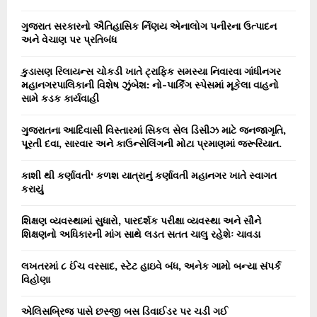
H
ગુજરાત સરકારનો ઐતિહાસિક ર્નિણય એનાલોગ પનીરના ઉત્પાદન
અને વેચાણ પર પ્રતિબંધ
કુડાસણ રિલાયન્સ ચોકડી ખાતે ટ્રાફિક સમસ્યા નિવારવા ગાંધીનગર
મહાનગરપાલિકાની વિશેષ ઝુંબેશ: નો-પાર્કિંગ સ્પેસમાં મૂકેલા વાહનો
સામે કડક કાર્યવાહી
ગુજરાતના આદિવાસી વિસ્તારમાં સિકલ સેલ ડિસીઝ માટે જનજાગૃતિ,
પૂરતી દવા, સારવાર અને કાઉન્સેલિંગની મોટા પ્રમાણમાં જરૂરિયાત.
કાશી થી કર્ણાવતી‘ કળશ યાત્રાનું કર્ણાવતી મહાનગર ખાતે સ્વાગત
કરાયું
શિક્ષણ વ્યવસ્થામાં સુધારો, પારદર્શક પરીક્ષા વ્યવસ્થા અને સૌને
શિક્ષણનો અધિકારની માંગ સાથે લડત સતત ચાલુ રહેશેઃ ચાવડા
લખતરમાં ૮ ઈંચ વરસાદ, સ્ટેટ હાઇવે બંધ, અનેક ગામો બન્યા સંપર્ક
વિહોણા
એલિસબ્રિજ પાસે છસ્જી બસ ડિવાઈડર પર ચડી ગઈ