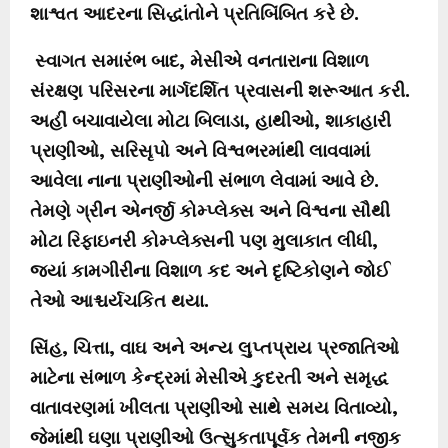
શાશ્વત આદરના સિદ્ધાંતોને પ્રતિબિંબિત કરે છે.
સ્વાગત સમારંભ બાદ, મેસીએ વનતારાના વિશાળ
સંરક્ષણ પરિસરના માર્ગદર્શિત પ્રવાસની શરૂઆત કરી.
અહીં બચાવાયેલા મોટા બિલાડા, હાથીઓ, શાકાહારી
પ્રાણીઓ, સરિસૃપો અને વિશ્વભરમાંથી લાવવામાં
આવેલા નાના પ્રાણીઓની સંભાળ લેવામાં આવે છે.
તેમણે ગ્રીન એનર્જી કોમ્પ્લેક્સ અને વિશ્વના સૌથી
મોટા રિફાઇનરી કોમ્પ્લેક્સની પણ મુલાકાત લીધી,
જ્યાં કામગીરીના વિશાળ કદ અને દૃષ્ટિકોણને જોઈ
તેઓ આશ્ચર્યચકિત થયા.
સિંહ, ચિત્તા, વાઘ અને અન્ય લુપ્તપ્રાય પ્રજાતિઓ
માટેના સંભાળ કેન્દ્રમાં મેસીએ કુદરતી અને સમૃદ્ધ
વાતાવરણમાં ખીલતા પ્રાણીઓ સાથે સમય વિતાવ્યો,
જેમાંથી ઘણા પ્રાણીઓ ઉત્સુકતાપૂર્વક તેમની નજીક