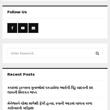
Follow Us
S
e
a
S
r
c
E
Recent Posts
h
f
A
o
કચ્છમાં ડ્રગ્સના ગુનાઓમાં પકડાયેલા આરોપી પિંટુ યાદવની ૨૨
r
લાખની મિલકત જપ્ત
R
:
C
મેનેજરને ચોથા માળેથી ફેંકી હત્યા, સ્પાની આડમાં ચાલતા કાળા
કારોબારનો પર્દાફાશ