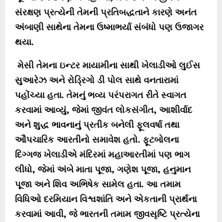
સંરક્ષણ પ્રત્યેની તેમની પ્રતિબદ્ધતાને કારણે અનંત
અંબાણી સાથેના તેમના ઉષ્માભર્યા સંબંધો પણ ઉજાગર
થયા.
મેસી તેમના ઇન્ટર માયામીના સાથી ખેલાડીઓ લુઈસ
સુઆરેઝ અને રોડ્રિગો ડી પોલ સાથે વનતારામાં
પહોંચ્યા હતા. તેમનું ભવ્ય પરંપરાગત રીતે સ્વાગત
કરવામાં આવ્યું, જેમાં જીવંત લોકસંગીત, આશીર્વાદ
અને શુદ્ધ ભાવનાનું પ્રતીક બનેલી ફૂલવર્ષા તથા
ઔપચારિક આરતીનો સમાવેશ હતો. ફૂટબોલના
દિગ્ગજ ખેલાડીએ મંદિરમાં મહાઆરતીમાં પણ ભાગ
લીધો, જેમાં અંબે માતા પૂજા, ગણેશ પૂજા, હનુમાન
પૂજા અને શિવ અભિષેક સામેલ હતા. આ તમામ
વિધિઓ દરમિયાન વિશ્વશાંતિ અને એકતાની પ્રાર્થના
કરવામાં આવી, જે ભારતની તમામ જીવસૃષ્ટિ પ્રત્યેના