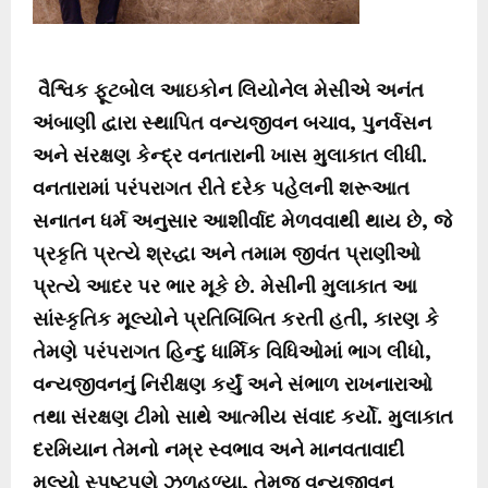
વૈશ્વિક ફૂટબોલ આઇકોન લિયોનેલ મેસીએ અનંત
અંબાણી દ્વારા સ્થાપિત વન્યજીવન બચાવ, પુનર્વસન
અને સંરક્ષણ કેન્દ્ર વનતારાની ખાસ મુલાકાત લીધી.
વનતારામાં પરંપરાગત રીતે દરેક પહેલની શરૂઆત
સનાતન ધર્મ અનુસાર આશીર્વાદ મેળવવાથી થાય છે, જે
પ્રકૃતિ પ્રત્યે શ્રદ્ધા અને તમામ જીવંત પ્રાણીઓ
પ્રત્યે આદર પર ભાર મૂકે છે. મેસીની મુલાકાત આ
સાંસ્કૃતિક મૂલ્યોને પ્રતિબિંબિત કરતી હતી, કારણ કે
તેમણે પરંપરાગત હિન્દુ ધાર્મિક વિધિઓમાં ભાગ લીધો,
વન્યજીવનનું નિરીક્ષણ કર્યું અને સંભાળ રાખનારાઓ
તથા સંરક્ષણ ટીમો સાથે આત્મીય સંવાદ કર્યો. મુલાકાત
દરમિયાન તેમનો નમ્ર સ્વભાવ અને માનવતાવાદી
મૂલ્યો સ્પષ્ટપણે ઝળહળ્યા, તેમજ વન્યજીવન