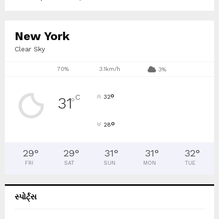
New York
Clear Sky
70%
3.1km/h
3%
°
C
32
31
°
°
28
29
°
29
°
31
°
31
°
32
°
FRI
SAT
SUN
MON
TUE
સ્પોર્ટ્સ