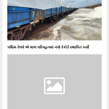
પશ્ચિમ રેલવે એ માલ પરિવહનમાં નવો રેકોર્ડ સ્થાપિત કર્યો