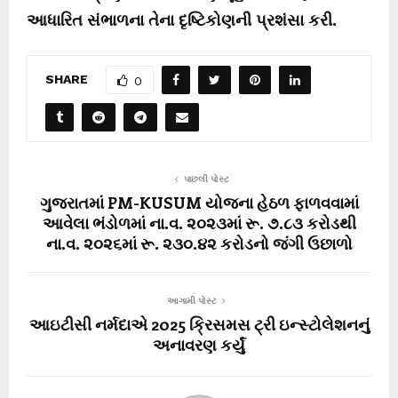
આધારિત સંભાળના તેના દૃષ્ટિકોણની પ્રશંસા કરી.
SHARE
0
પાછલી પોસ્ટ
ગુજરાતમાં PM-KUSUM યોજના હેઠળ ફાળવવામાં
આવેલા ભંડોળમાં ના.વ. ૨૦૨૩માં રૂ. ૭.૮૩ કરોડથી
ના.વ. ૨૦૨૬માં રૂ. ૨૩૦.૪૨ કરોડનો જંગી ઉછાળો
આગામી પોસ્ટ
આઇટીસી નર્મદાએ 2025 ક્રિસમસ ટ્રી ઇન્સ્ટોલેશનનું
અનાવરણ કર્યું