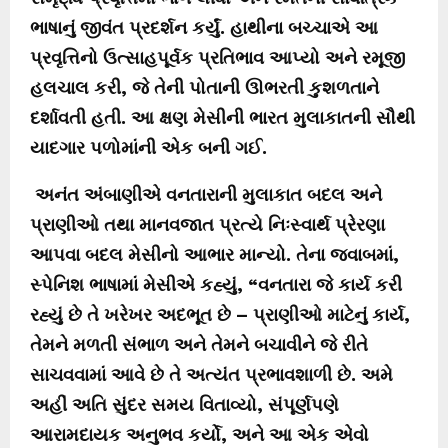
ભાષાનું જીવંત પ્રદર્શન કર્યું. હાથીના બચ્ચાએ આ
પ્રવૃત્તિનો ઉત્સાહપૂર્વક પ્રતિભાવ આપ્યો અને રમૂજી
હલચાલ કરી, જે તેની પોતાની ઊભરતી કુશળતાને
દર્શાવતી હતી. આ ક્ષણ મેસીની ભારત મુલાકાતની સૌથી
યાદગાર પળોમાંની એક બની ગઈ.
અનંત અંબાણીએ વનતારાની મુલાકાત બદલ અને
પ્રાણીઓ તથા માનવજાત પ્રત્યે નિઃસ્વાર્થ પ્રેરણા
આપવા બદલ મેસીનો આભાર માન્યો. તેના જવાબમાં,
સ્પેનિશ ભાષામાં મેસીએ કહ્યું, “વનતારા જે કાર્ય કરી
રહ્યું છે તે ખરેખર અદભૂત છે – પ્રાણીઓ માટેનું કાર્ય,
તેમને મળતી સંભાળ અને તેમને બચાવીને જે રીતે
સાચવવામાં આવે છે તે અત્યંત પ્રભાવશાળી છે. અમે
અહીં અતિ સુંદર સમય વિતાવ્યો, સંપૂર્ણપણે
આરામદાયક અનુભવ કર્યો, અને આ એક એવો