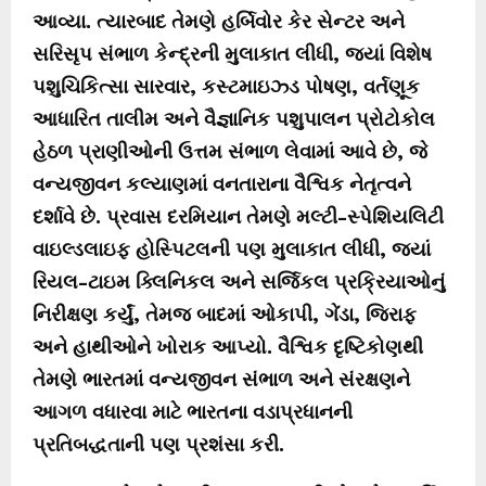
આવ્યા. ત્યારબાદ તેમણે હર્બિવોર કેર સેન્ટર અને
સરિસૃપ સંભાળ કેન્દ્રની મુલાકાત લીધી, જ્યાં વિશેષ
પશુચિકિત્સા સારવાર, કસ્ટમાઇઝ્ડ પોષણ, વર્તણૂક
આધારિત તાલીમ અને વૈજ્ઞાનિક પશુપાલન પ્રોટોકોલ
હેઠળ પ્રાણીઓની ઉત્તમ સંભાળ લેવામાં આવે છે, જે
વન્યજીવન કલ્યાણમાં વનતારાના વૈશ્વિક નેતૃત્વને
દર્શાવે છે. પ્રવાસ દરમિયાન તેમણે મલ્ટી-સ્પેશિયલિટી
વાઇલ્ડલાઇફ હોસ્પિટલની પણ મુલાકાત લીધી, જ્યાં
રિયલ-ટાઇમ ક્લિનિકલ અને સર્જિકલ પ્રક્રિયાઓનું
નિરીક્ષણ કર્યું, તેમજ બાદમાં ઓકાપી, ગેંડા, જિરાફ
અને હાથીઓને ખોરાક આપ્યો. વૈશ્વિક દૃષ્ટિકોણથી
તેમણે ભારતમાં વન્યજીવન સંભાળ અને સંરક્ષણને
આગળ વધારવા માટે ભારતના વડાપ્રધાનની
પ્રતિબદ્ધતાની પણ પ્રશંસા કરી.