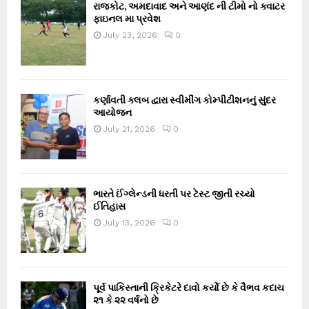
રાજકોટ, અમદાવાદ અને આણંદ ની ટીમો નો ક્વાટર
ફાઇનલ મા પ્રવેશ
July 23, 2026
0
કર્ણાવતી ક્લબ દ્વારા સ્વીમીંગ કોમ્પીટીશનનું સુંદર
આયોજન
July 21, 2026
0
ભારતે ઈંગ્લેન્ડની ધરતી પર ટેસ્ટ જીતી રચ્યો
ઈતિહાસ
July 13, 2026
0
પૂર્વ પાકિસ્તાની ક્રિકેટરે દાવો કર્યો છે કે વૈભવ કદાચ
૨૧ કે ૨૨ વર્ષનો છે