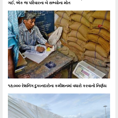
ગઈ, એક જ પરિવારના બે સભ્યોના મોત
૧૭,૦૦૦ રેશનિંગ દુકાનદારોના કમીશનમાં વધારો કરવાનો નિર્ણય