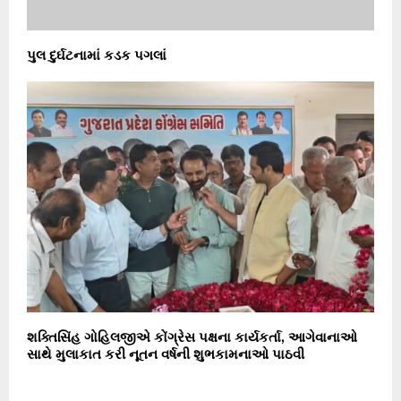
પુલ દુર્ઘટનામાં કડક પગલાં
શક્તિસિંહ ગોહિલજીએ કોંગ્રેસ પક્ષના કાર્યકર્તા, આગેવાનાઓ
સાથે મુલાકાત કરી નૂતન વર્ષની શુભકામનાઓ પાઠવી