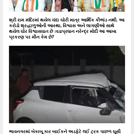
શ્રી રામ મંદિરમાં થયેલ ચંદા ચોરી માત્ર આર્થિક કૌભાંડ નથી. આ
કરોડો શ્રદ્ધાળુઓની આસ્થા, વિશ્વાસ અને લાગણીઓ સાથે
થયેલ ઘોર વિશ્વાસઘાત છે :વડાપ્રધાન નરેન્દ્ર મોદી આ આખા
પ્રકરણ પર મૌન કેમ છે?
ભાવનગરમાં બેકાબૂ કાર બાઈકને અડફેટે લઈ ટ્રક પાછળ ઘૂસી