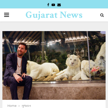
FACEBOOK
YOUTUBE
EMAIL
Gujarat News
PRIMARY
Desk
MENU
Home
ગુજરાત