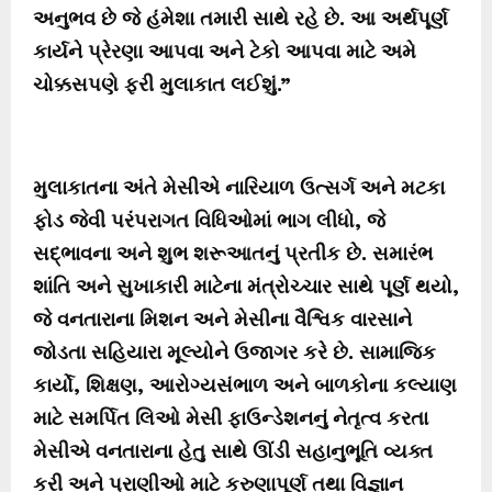
અનુભવ છે જે હંમેશા તમારી સાથે રહે છે. આ અર્થપૂર્ણ
કાર્યને પ્રેરણા આપવા અને ટેકો આપવા માટે અમે
ચોક્કસપણે ફરી મુલાકાત લઈશું.”
મુલાકાતના અંતે મેસીએ નારિયાળ ઉત્સર્ગ અને મટકા
ફોડ જેવી પરંપરાગત વિધિઓમાં ભાગ લીધો, જે
સદ્ભાવના અને શુભ શરૂઆતનું પ્રતીક છે. સમારંભ
શાંતિ અને સુખાકારી માટેના મંત્રોચ્ચાર સાથે પૂર્ણ થયો,
જે વનતારાના મિશન અને મેસીના વૈશ્વિક વારસાને
જોડતા સહિયારા મૂલ્યોને ઉજાગર કરે છે. સામાજિક
કાર્યો, શિક્ષણ, આરોગ્યસંભાળ અને બાળકોના કલ્યાણ
માટે સમર્પિત લિઓ મેસી ફાઉન્ડેશનનું નેતૃત્વ કરતા
મેસીએ વનતારાના હેતુ સાથે ઊંડી સહાનુભૂતિ વ્યક્ત
કરી અને પ્રાણીઓ માટે કરુણાપૂર્ણ તથા વિજ્ઞાન