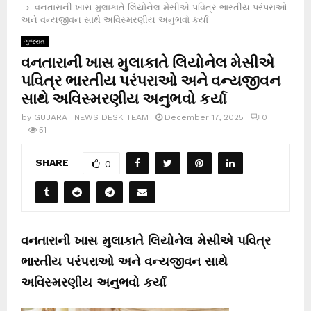
વનતારાની ખાસ મુલાકાતે લિયોનેલ મેસીએ પવિત્ર ભારતીય પરંપરાઓ
અને વન્યજીવન સાથે અવિસ્મરણીય અનુભવો કર્યા
ગુજરાત
વનતારાની ખાસ મુલાકાતે લિયોનેલ મેસીએ
પવિત્ર ભારતીય પરંપરાઓ અને વન્યજીવન
સાથે અવિસ્મરણીય અનુભવો કર્યા
by
GUJARAT NEWS DESK TEAM
December 17, 2025
0
51
SHARE
0
વ
ન
તારાની
ખાસ
મુલાકાતે
લિયોનેલ
મેસીએ
પવિત્ર
ભારતીય
પરંપરાઓ
અને
વન્યજીવન
સાથે
અવિસ્મરણીય
અનુભવો
કર્યા