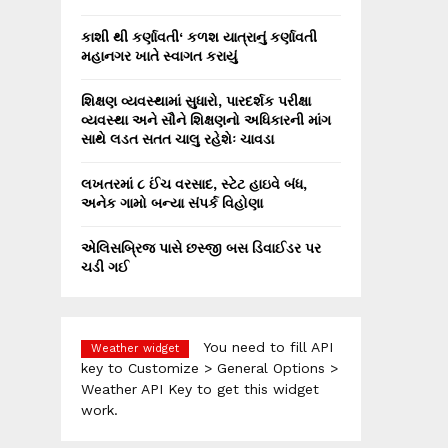
કાશી થી કર્ણાવતી‘ કળશ યાત્રાનું કર્ણાવતી
મહાનગર ખાતે સ્વાગત કરાયું
શિક્ષણ વ્યવસ્થામાં સુધારો, પારદર્શક પરીક્ષા
વ્યવસ્થા અને સૌને શિક્ષણનો અધિકારની માંગ
સાથે લડત સતત ચાલુ રહેશેઃ ચાવડા
લખતરમાં ૮ ઈંચ વરસાદ, સ્ટેટ હાઇવે બંધ,
અનેક ગામો બન્યા સંપર્ક વિહોણા
એલિસબ્રિજ પાસે છસ્જી બસ ડિવાઈડર પર
ચડી ગઈ
You need to fill API
Weather widget
key to Customize > General Options >
Weather API Key to get this widget
work.