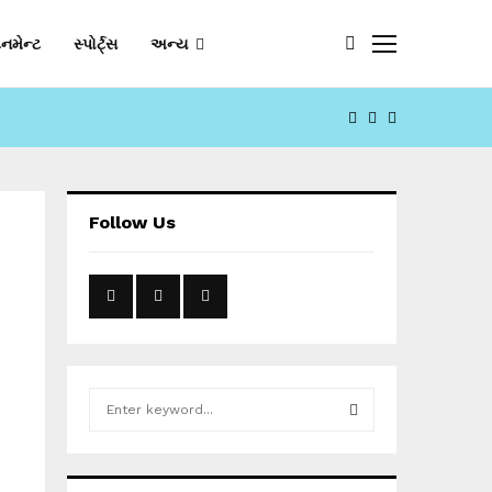
નમેન્ટ
સ્પોર્ટ્સ
અન્ય
FACEBOOK
YOUTUBE
EMAIL
Follow Us
S
e
a
S
r
c