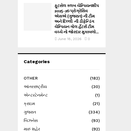
ફૂટસેલ ક્લબ ચેમ્પિયનશીપ
2025-26ઃપ્રોગ્રેસિવ
એસએ (ગુજરાત) ની ટીમ
અને દિલ્લી ની ડીફેન્ડિંગ
ચેમ્પિયન ગોલ હઁટર્સ ટીમ
વચ્ચે નો જોરદાર મુકાબલો...
June 18, 2026
0
Categories
OTHER
(182)
આંતરરાષ્ટ્રીય
(30)
એન્ટરટેનમેન્ટ
(1)
ક્રાઇમ
(21)
ગુજરાત
(334)
બિઝનેસ
(93)
મારું શહેર
(92)