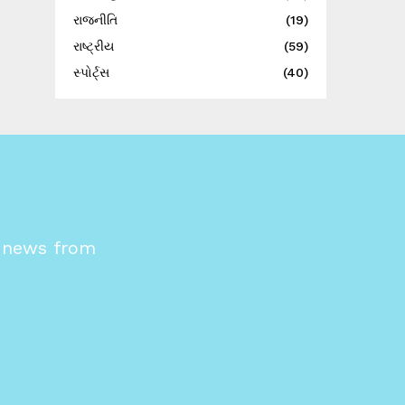
રાજનીતિ
(19)
રાષ્ટ્રીય
(59)
સ્પોર્ટ્સ
(40)
s news from