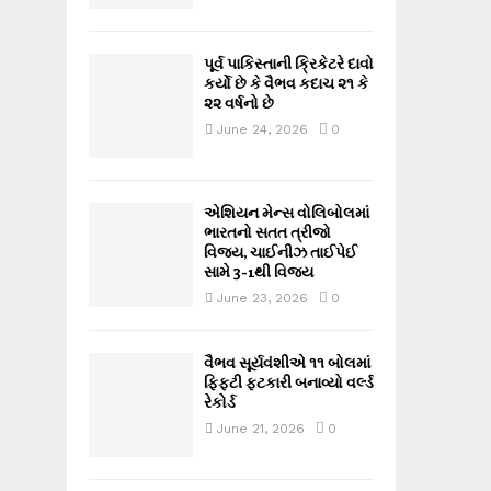
પૂર્વ પાકિસ્તાની ક્રિકેટરે દાવો
કર્યો છે કે વૈભવ કદાચ ૨૧ કે
૨૨ વર્ષનો છે
June 24, 2026
0
એશિયન મેન્સ વોલિબોલમાં
ભારતનો સતત ત્રીજો
વિજય, ચાઈનીઝ તાઈપેઈ
સામે 3-1થી વિજય
June 23, 2026
0
વૈભવ સૂર્યવંશીએ ૧૧ બોલમાં
ફિફ્ટી ફટકારી બનાવ્યો વર્લ્ડ
રેકોર્ડ
June 21, 2026
0