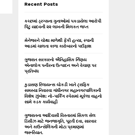
E
Recent Posts
h
f
A
o
કચ્છમાં ડ્રગ્સના ગુનાઓમાં પકડાયેલા આરોપી
r
R
પિંટુ યાદવની ૨૨ લાખની મિલકત જપ્ત
:
C
મેનેજરને ચોથા માળેથી ફેંકી હત્યા, સ્પાની
આડમાં ચાલતા કાળા કારોબારનો પર્દાફાશ
H
ગુજરાત સરકારનો ઐતિહાસિક ર્નિણય
એનાલોગ પનીરના ઉત્પાદન અને વેચાણ પર
પ્રતિબંધ
કુડાસણ રિલાયન્સ ચોકડી ખાતે ટ્રાફિક
સમસ્યા નિવારવા ગાંધીનગર મહાનગરપાલિકાની
વિશેષ ઝુંબેશ: નો-પાર્કિંગ સ્પેસમાં મૂકેલા વાહનો
સામે કડક કાર્યવાહી
ગુજરાતના આદિવાસી વિસ્તારમાં સિકલ સેલ
ડિસીઝ માટે જનજાગૃતિ, પૂરતી દવા, સારવાર
અને કાઉન્સેલિંગની મોટા પ્રમાણમાં
જરૂરિયાત.