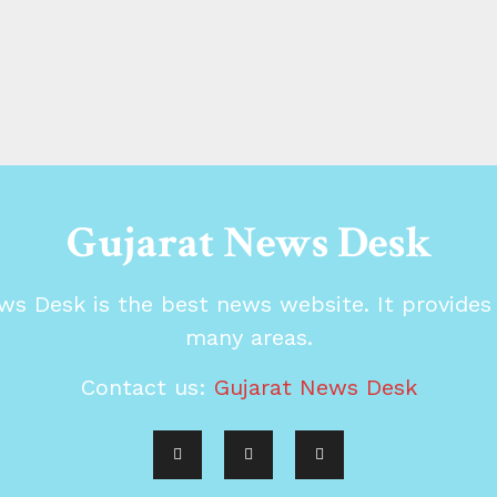
Gujarat News Desk
ws Desk is the best news website. It provide
many areas.
Contact us:
Gujarat News Desk