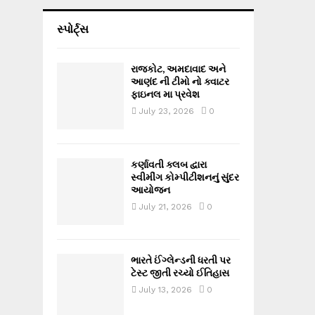
સ્પોર્ટ્સ
રાજકોટ, અમદાવાદ અને
આણંદ ની ટીમો નો ક્વાટર
ફાઇનલ મા પ્રવેશ
July 23, 2026
0
કર્ણાવતી ક્લબ દ્વારા
સ્વીમીંગ કોમ્પીટીશનનું સુંદર
આયોજન
July 21, 2026
0
ભારતે ઈંગ્લેન્ડની ધરતી પર
ટેસ્ટ જીતી રચ્યો ઈતિહાસ
July 13, 2026
0