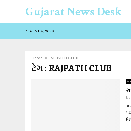
Gujarat News Desk
AUGUST 8, 2026
Home
RAJPATH CLUB
ટેગ : RAJPATH CLUB
માર
ર
b
અમ
પદ
મિ