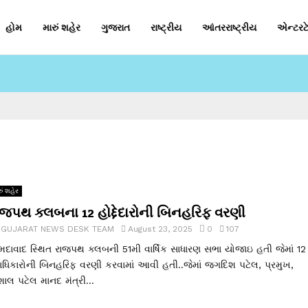
હોમ
મારું શહેર
ગુજરાત
રાષ્ટ્રીય
આંતરરાષ્ટ્રીય
એન્ટરટે
ું શહેર
ાજપથ ક્લબના 12 હોદ્દેદારોની બિનહરિફ વરણી
y
GUJARAT NEWS DESK TEAM
August 23, 2025
0
107
દાવાદ સ્થિત રાજપથ ક્લબની 51મી વાર્ષિક સાધારણ સભા યોજાઇ હતી જેમાં 12
ાધિકારોની બિનહરિફ વરણી કરવામાં આવી હતી..જેમાં જગદિશ પટેલ, પ્રમુખ,
શાલ પટેલ માનદ મંત્રી...