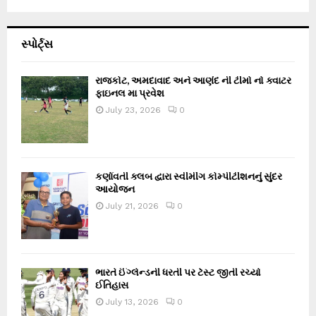
સ્પોર્ટ્સ
રાજકોટ, અમદાવાદ અને આણંદ ની ટીમો નો ક્વાટર
ફાઇનલ મા પ્રવેશ
July 23, 2026
0
કર્ણાવતી ક્લબ દ્વારા સ્વીમીંગ કોમ્પીટીશનનું સુંદર
આયોજન
July 21, 2026
0
ભારતે ઈંગ્લેન્ડની ધરતી પર ટેસ્ટ જીતી રચ્યો
ઈતિહાસ
July 13, 2026
0