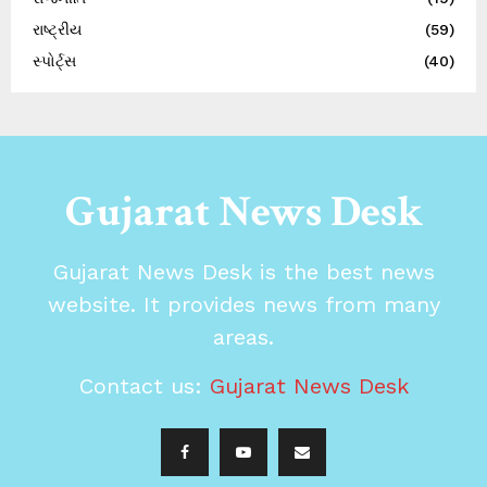
રાષ્ટ્રીય
(59)
સ્પોર્ટ્સ
(40)
Gujarat News Desk
Gujarat News Desk is the best news
website. It provides news from many
areas.
Contact us:
Gujarat News Desk