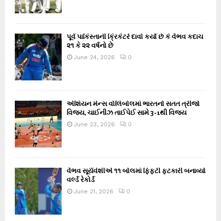
પૂર્વ પાકિસ્તાની ક્રિકેટરે દાવો કર્યો છે કે વૈભવ કદાચ
૨૧ કે ૨૨ વર્ષનો છે
June 24, 2026
0
એશિયન મેન્સ વોલિબોલમાં ભારતનો સતત ત્રીજો
વિજય, ચાઈનીઝ તાઈપેઈ સામે 3-1થી વિજય
June 23, 2026
0
વૈભવ સૂર્યવંશીએ ૧૧ બોલમાં ફિફ્ટી ફટકારી બનાવ્યો
વર્લ્ડ રેકોર્ડ
June 21, 2026
0