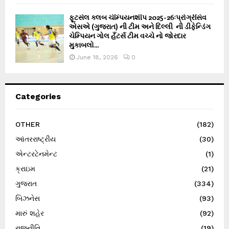
ફૂટસેલ ક્લબ ચેમ્પિયનશીપ 2025-26ઃપ્રોગ્રેસિવ
એસએ (ગુજરાત) ની ટીમ અને દિલ્લી ની ડીફેન્ડિંગ
ચેમ્પિયન ગોલ હઁટર્સ ટીમ વચ્ચે નો જોરદાર
મુકાબલો...
June 18, 2026
0
Categories
OTHER
(182)
આંતરરાષ્ટ્રીય
(30)
એન્ટરટેનમેન્ટ
(1)
ક્રાઇમ
(21)
ગુજરાત
(334)
બિઝનેસ
(93)
મારું શહેર
(92)
રાજનીતિ
(19)