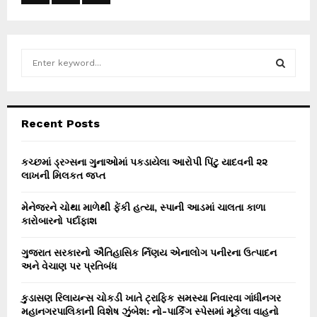
S
e
a
S
r
c
E
Recent Posts
h
f
A
o
કચ્છમાં ડ્રગ્સના ગુનાઓમાં પકડાયેલા આરોપી પિંટુ યાદવની ૨૨
r
લાખની મિલકત જપ્ત
R
:
C
મેનેજરને ચોથા માળેથી ફેંકી હત્યા, સ્પાની આડમાં ચાલતા કાળા
કારોબારનો પર્દાફાશ
H
ગુજરાત સરકારનો ઐતિહાસિક ર્નિણય એનાલોગ પનીરના ઉત્પાદન
અને વેચાણ પર પ્રતિબંધ
કુડાસણ રિલાયન્સ ચોકડી ખાતે ટ્રાફિક સમસ્યા નિવારવા ગાંધીનગર
મહાનગરપાલિકાની વિશેષ ઝુંબેશ: નો-પાર્કિંગ સ્પેસમાં મૂકેલા વાહનો