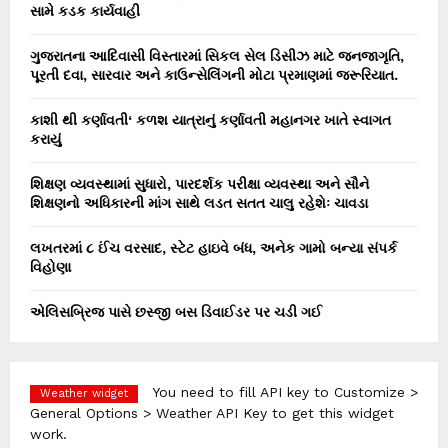
સામે કડક કાર્યવાહી
ગુજરાતના આદિવાસી વિસ્તારમાં સિકલ સેલ ડિસીઝ માટે જનજાગૃતિ,
પૂરતી દવા, સારવાર અને કાઉન્સેલિંગની મોટા પ્રમાણમાં જરૂરિયાત.
કાશી થી કર્ણાવતી‘ કળશ યાત્રાનું કર્ણાવતી મહાનગર ખાતે સ્વાગત
કરાયું
શિક્ષણ વ્યવસ્થામાં સુધારો, પારદર્શક પરીક્ષા વ્યવસ્થા અને સૌને
શિક્ષણનો અધિકારની માંગ સાથે લડત સતત ચાલુ રહેશેઃ ચાવડા
લખતરમાં ૮ ઈંચ વરસાદ, સ્ટેટ હાઇવે બંધ, અનેક ગામો બન્યા સંપર્ક
વિહોણા
એલિસબ્રિજ પાસે છસ્જી બસ ડિવાઈડર પર ચડી ગઈ
You need to fill API key to Customize >
Weather widget
General Options > Weather API Key to get this widget
work.