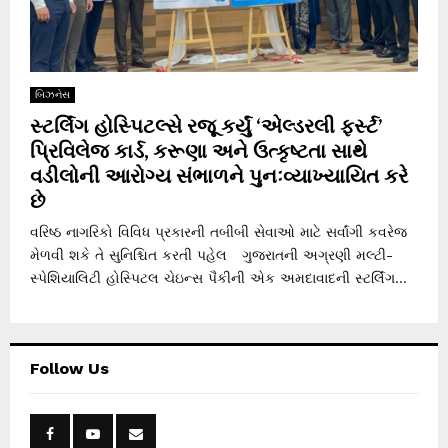
બિઝનેસ
સ્ટર્લિંગ હોસ્પિટલ્સે રજૂ કર્યું ‘એલ્ડરલી ફર્સ્ટ’
પ્રિવિલેજ કાર્ડ, કરૂણા અને ઉત્કૃષ્ટતા સાથે
વડીલોની આરોગ્ય સંભાળને પુનઃવ્યાખ્યાયિત કરે
છે
વરિષ્ઠ નાગરિકો વિવિધ પ્રકારની તબીબી સેવાઓ માટે સર્વાંગી કવરેજ
મેળવી શકે તે સુનિશ્ચિત કરતી પહેલ ગુજરાતની અગ્રણી મલ્ટી-
સ્પેશિયાલિટી હોસ્પિટલ ચેઇન્સ પૈકીની એક અમદાવાદની સ્ટર્લિંગ...
Follow Us