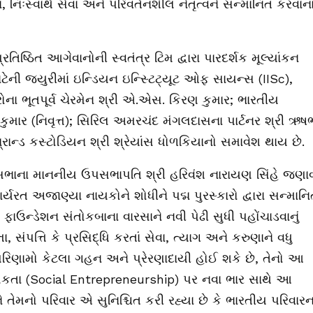
 નિઃસ્વાર્થ સેવા અને પરિવર્તનશીલ નેતૃત્વને સન્માનિત કરવાન
રતિષ્ઠિત આગેવાનોની સ્વતંત્ર ટિમ દ્વારા પારદર્શક મૂલ્યાંકન
માટેની જ્યુરીમાં ઇન્ડિયન ઇન્સ્ટિટ્યૂટ ઓફ સાયન્સ (IISc),
સરોના ભૂતપૂર્વ ચેરમેન શ્રી એ.એસ. કિરણ કુમાર; ભારતીય
ુમાર (નિવૃત્ત); સિરિલ અમરચંદ મંગલદાસના પાર્ટનર શ્રી ઋષ
ન્ડ કસ્ટોડિયન શ્રી શ્રેયાંસ ધોળકિયાનો સમાવેશ થાય છે.
ભાના માનનીય ઉપસભાપતિ શ્રી હરિવંશ નારાયણ સિંહે જણાવ્ય
 કાર્યરત અજાણ્યા નાયકોને શોધીને પદ્મ પુરસ્કારો દ્વારા સન્માન
ાઉન્ડેશન સંતોકબાના વારસાને નવી પેઢી સુધી પહોંચાડવાનું
તા, સંપત્તિ કે પ્રસિદ્ધિ કરતાં સેવા, ત્યાગ અને કરુણાને વધુ
ના પરિણામો કેટલા ગહન અને પ્રેરણાદાયી હોઈ શકે છે, તેનો આ
િકતા (Social Entrepreneurship) પર નવા ભાર સાથે આ
ે તેમનો પરિવાર એ સુનિશ્ચિત કરી રહ્યા છે કે ભારતીય પરિવારન