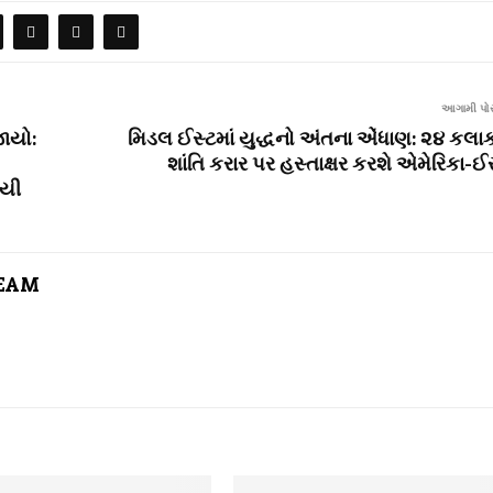
આગામી પોસ
ાયો:
મિડલ ઈસ્ટમાં યુદ્ધનો અંતના એંધાણ: ૨૪ કલાક
શાંતિ કરાર પર હસ્તાક્ષર કરશે એમેરિકા-ઈ
ાયી
TEAM