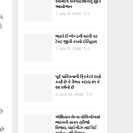
સ્વીમીંગ કોમ્પીટીશનનું સુંદર
આયોજન
July 21, 2026
0
ને
ે
ભારતે ઈંગ્લેન્ડની ધરતી પર
ટેસ્ટ જીતી રચ્યો ઈતિહાસ
July 13, 2026
0
પૂર્વ પાકિસ્તાની ક્રિકેટરે દાવો
કર્યો છે કે વૈભવ કદાચ ૨૧ કે
૨૨ વર્ષનો છે
June 24, 2026
0
છે
એશિયન મેન્સ વોલિબોલમાં
ભારતનો સતત ત્રીજો
વિજય, ચાઈનીઝ તાઈપેઈ
છે
સામે 3-1થી વિજય