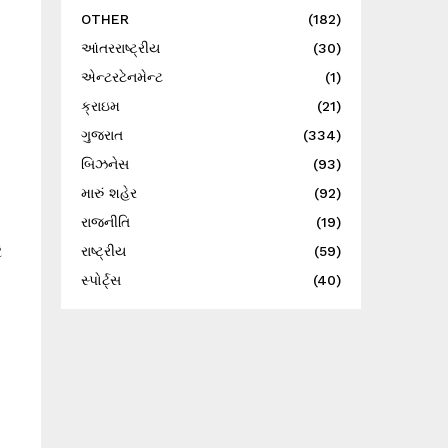
OTHER
(182)
આંતરરાષ્ટ્રીય
(30)
એન્ટરટેનમેન્ટ
(1)
ક્રાઇમ
(21)
ગુજરાત
(334)
બિઝનેસ
(93)
મારું શહેર
(92)
રાજનીતિ
(19)
ે
રાષ્ટ્રીય
(59)
સ્પોર્ટ્સ
(40)