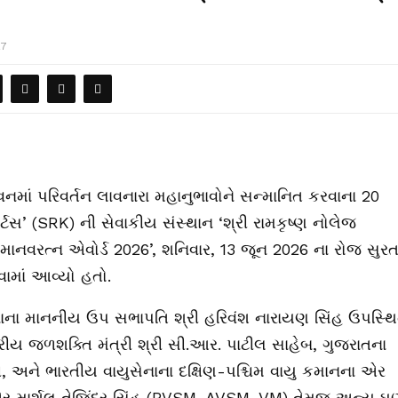
27
જીવનમાં પરિવર્તન લાવનારા મહાનુભાવોને સન્માનિત કરવાના 20
ોર્ટસ’ (SRK) ની સેવાકીય સંસ્થાન ‘શ્રી રામકૃષ્ણ નોલેજ
ા માનવરત્ન એવોર્ડ 2026’, શનિવાર, 13 જૂન 2026 ના રોજ સુર
માં આવ્યો હતો.
ભાના માનનીય ઉપ સભાપતિ શ્રી હરિવંશ નારાયણ સિંહ ઉપસ્થ
્રીય જળશક્તિ મંત્રી શ્રી સી.આર. પાટીલ સાહેબ, ગુજરાતના
ી, અને ભારતીય વાયુસેનાના દક્ષિણ-પશ્ચિમ વાયુ કમાનના એર
માર્શલ તેજિંદર સિંહ (PVSM, AVSM, VM) તેમજ અન્ય ઘ