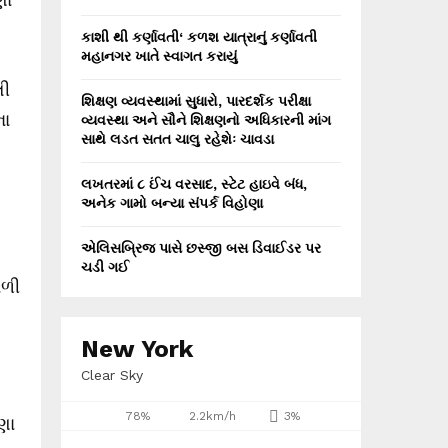
કાશી થી કર્ણાવતી‘ કળશ યાત્રાનું કર્ણાવતી
મહાનગર ખાતે સ્વાગત કરાયું
લી
શિક્ષણ વ્યવસ્થામાં સુધારો, પારદર્શક પરીક્ષા
ના
વ્યવસ્થા અને સૌને શિક્ષણનો અધિકારની માંગ
સાથે લડત સતત ચાલુ રહેશેઃ ચાવડા
લખતરમાં ૮ ઈંચ વરસાદ, સ્ટેટ હાઇવે બંધ,
અનેક ગામો બન્યા સંપર્ક વિહોણા
એલિસબ્રિજ પાસે છસ્જી બસ ડિવાઈડર પર
ચડી ગઈ
ાળી
New York
Clear Sky
78%
2.2km/h
3%
ણા