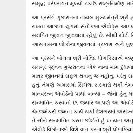
સમૃદ્ધ પરંપરાગત મૂલ્યો ટકાઉ રાષ્ટ્રનિર્માણ મા
આ પ્રસંગે ગુજરાતના નાયબ મુખ્યમંત્રી શ્રી હર્
રાખતા આજના યુગમાં સંતોકબા એવોર્ડ્સ આપણને
સમર્પિત જીવન જીવવામાં રહેલું છે. સૌથી મોટી
આસપાસના લોકોના જીવનમાં પ્રકાશ અને ખુશી લ
આ પ્રસંગે બોલતા શ્રી ગોવિંદ ધોળકિયાએ જણાવ્
સમગ્ર જીવન ગુજરાતના એક નાના ગામ દુધાળામાં વિ
માત્ર જીવનમાં સફળ થવાનું જ નહોતું, પરંતુ સ
હતું. તેમણે અમારામાં સિચેલા સંસ્કારો થકી
માનવરત્ન એવોર્ડનો પાયો બન્યા – જેનો હેતુ મ
સન્માનિત કરવાનો છે. જ્યારે આપણે આ એવોર્ડન
ચેન્જમેકર્સ જેમના કાર્ય થકી દેશભરમાં અસં
તે સૌને સન્માનિત કરતા જોઈને હું ધન્યતા અનુભવ
એવોર્ડ વિજેતાઓ વિશે વાત કરતા શ્રી ધોળકિયાએ 