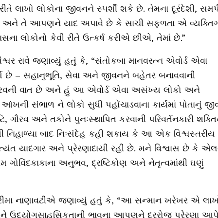
રીતે લાખો લોકોના જીવનને સ્પર્શી શકે છે. તેમના દૂરંદેશી, સમર
 અને તે આપણને યાદ અપાવે છે કે સાચી સફળતા એ વ્યક્તિ
લોકોનો કેવી રીતે ઉત્કર્ષ કરીએ છીએ, તેમાં છે.”
્વર રાવે જણાવ્યું હતું કે, “સંતોકબા માનવરત્ન એવોર્ડ એવા
પૂર્ણ છે – સહાનુભૂતિ, સેવા અને જીવનને બહેતર બનાવવાની
ૌરવની વાત છે અને હું આ એવોર્ડ એવા અસંખ્ય લોકો અને
ત આંખની સંભાળ ને લોકો સુધી પહોંચાડવાના કાર્યમાં પોતાનું જ
્ટિ, ગૌરવ અને તકોને પુનઃસ્થાપિત કરવાની પરિવર્તનકારી શક્તિ
થી નિહાળ્યા બાદ નિઃસંદેહ કહી શકાય કે આ એક વિશ્વસ્તરીય
્યંત યાદગાર અને પ્રેરણાદાયી રહી છે. મને વિશ્વાસ છે કે એલ
 ગોવિંદકાકાના અનુભવ, દ્રષ્ટિકોણ અને નેતૃત્વમાંથી ઘણું
 રીમા નાણાવટીએ જણાવ્યું હતું કે, “આ સન્માન ખરેખર એ લાખ
પ અને ઉદ્યોગસાહસિકતાની ભાવના આપણને દરરોજ પ્રેરણા આપ