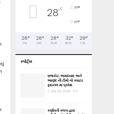
ા
°
30
C
28
°
°
27
28
°
28
°
28
°
32
°
29
°
ભ
FRI
SAT
SUN
MON
TUE
સ્પોર્ટ્સ
ું
િત
રાજકોટ, અમદાવાદ અને
આણંદ ની ટીમો નો ક્વાટર
ફાઇનલ મા પ્રવેશ
July 23, 2026
0
ા
કર્ણાવતી ક્લબ દ્વારા