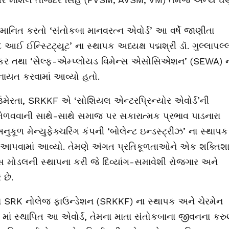
્માનિત કરતો ‘સંતોકબા માનવરત્ન એવોર્ડ’ આ વર્ષે જાણીતા
ઈ ઈન્સ્ટિટ્યૂટ’ ના સ્થાપક અધ્યક્ષ પદ્મશ્રી ડૉ. ગુલ્લાપલ્
યકર તથા ‘સેલ્ફ-એમ્પ્લોયડ વિમેન્સ એસોસિએશન’ (SEWA) 
 એનાયત કરવામાં આવ્યો હતો.
ઉમેરતા, SRKKF એ ‘સોશિયલ એન્ટરપ્રિન્યોર એવોર્ડ’ની
તા મેળવવાની સાથે-સાથે સમાજ પર સકારાત્મક પ્રભાવ પાડનારા
ુકૂળ મેન્યુફેક્ચરિંગ કંપની ‘બોલેન્ટ ઇન્ડસ્ટ્રીઝ’ ના સ્થાપક
ાર આપવામાં આવ્યો. તેમણે અંગત પ્રતિકૂળતાઓને એક શક્તિશ
 મોડલની સ્થાપના કરી જે દિવ્યાંગ-સમાવેશી રોજગાર અને
 છે.
 અને SRK નોલેજ ફાઉન્ડેશન (SRKKF) ના સ્થાપક અને ચેરમેન
06 માં સ્થાપિત આ એવોર્ડ, તેમના માતા સંતોકબાના જીવનના કરુ