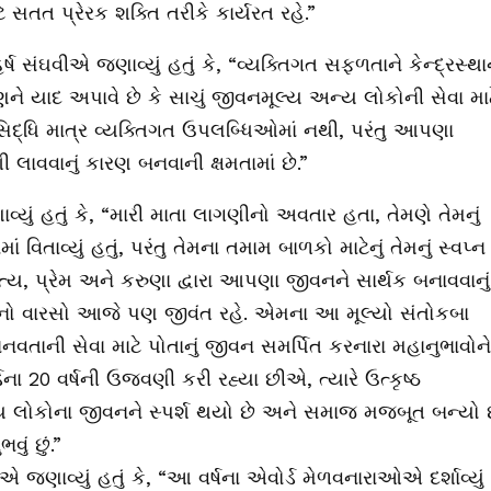
ટે સતત પ્રેરક શક્તિ તરીકે કાર્યરત રહે.”
ષ સંઘવીએ જણાવ્યું હતું કે, “વ્યક્તિગત સફળતાને કેન્દ્રસ્થા
 યાદ અપાવે છે કે સાચું જીવનમૂલ્ય અન્ય લોકોની સેવા માટ
 સિદ્ધિ માત્ર વ્યક્તિગત ઉપલબ્ધિઓમાં નથી, પરંતુ આપણા
ાવવાનું કારણ બનવાની ક્ષમતામાં છે.”
યું હતું કે, “મારી માતા લાગણીનો અવતાર હતા, તેમણે તેમનું
તાવ્યું હતું, પરંતુ તેમના તમામ બાળકો માટેનું તેમનું સ્વપ્ન
ત્ય, પ્રેમ અને કરુણા દ્વારા આપણા જીવનને સાર્થક બનાવવાનું
 તેમનો વારસો આજે પણ જીવંત રહે. એમના આ મૂલ્યો સંતોકબા
ાનવતાની સેવા માટે પોતાનું જીવન સમર્પિત કરનારા મહાનુભાવોને
ા 20 વર્ષની ઉજવણી કરી રહ્યા છીએ, ત્યારે ઉત્કૃષ્ઠ
ખ્ય લોકોના જીવનને સ્પર્શ થયો છે અને સમાજ મજબૂત બન્યો 
ું છું.”
જણાવ્યું હતું કે, “આ વર્ષના એવોર્ડ મેળવનારાઓએ દર્શાવ્યું 