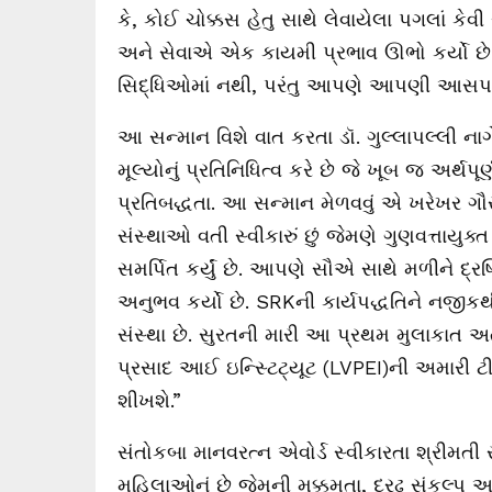
કે, કોઈ ચોક્કસ હેતુ સાથે લેવાયેલા પગલાં કેવી 
અને સેવાએ એક કાયમી પ્રભાવ ઊભો કર્યો છે
સિદ્ધિઓમાં નથી, પરંતુ આપણે આપણી આસપાસના 
આ સન્માન વિશે વાત કરતા ડૉ. ગુલ્લાપલ્લી નાગેશ
મૂલ્યોનું પ્રતિનિધિત્વ કરે છે જે ખૂબ જ અર્થ
પ્રતિબદ્ધતા. આ સન્માન મેળવવું એ ખરેખર ગ
સંસ્થાઓ વતી સ્વીકારું છું જેમણે ગુણવત્તાયુક્
સમર્પિત કર્યું છે. આપણે સૌએ સાથે મળીને દ્રષ
અનુભવ કર્યો છે. SRKની કાર્યપદ્ધતિને નજીક
સંસ્થા છે. સુરતની મારી આ પ્રથમ મુલાકાત અત
પ્રસાદ આઈ ઇન્સ્ટિટ્યૂટ (LVPEI)ની અમારી ટીમ
શીખશે.”
સંતોકબા માનવરત્ન એવોર્ડ સ્વીકારતા શ્રીમતી
મહિલાઓનું છે જેમની મક્કમતા, દ્રઢ સંકલ્