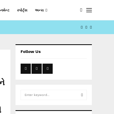
નમેન્ટ
સ્પોર્ટ્સ
અન્ય
FACEBOOK
YOUTUBE
EMAIL
Follow Us
ને
S
e
a
S
ી
r
c