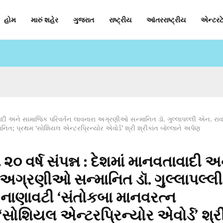
હોમ
મારું શહેર
ગુજરાત
રાષ્ટ્રીય
આંતરરાષ્ટ્રીય
એન્ટરટે
વતાવાદી અને સામાજિક પરિવર્તન લાવનારા અગ્રણીઓ સન્માનિત ડૉ. ગુલ્લાપલ્લી એન. રાવ
નિત; પ્રથમ ‘સોશિયલ એન્ટરપ્રિન્યોર એવોર્ડ’ શ્રી શ્રીકાંત બોલ્લાને અર્પણ
૦ વર્ષ સંપન્ન : દેશમાં માનવતાવાદી અ
 અગ્રણીઓ સન્માનિત ડૉ. ગુલ્લાપલ્લી
 નાણાવટી ‘સંતોકબા માનવરત્ન
‘સોશિયલ એન્ટરપ્રિન્યોર એવોર્ડ’ શ્ર