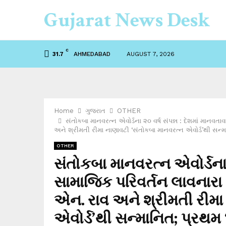
Gujarat News Desk
C
AHMEDABAD
AUGUST 7, 2026
31.7
Home
ગુજરાત
OTHER
સંતોકબા માનવરત્ન એવોર્ડના ૨૦ વર્ષ સંપન્ન : દેશમાં માન
અને શ્રીમતી રીમા નાણાવટી ‘સંતોકબા માનવરત્ન એવોર્ડ’થી સન્મા
OTHER
સંતોકબા માનવરત્ન એવોર્ડના ૨
સામાજિક પરિવર્તન લાવનારા
એન. રાવ અને શ્રીમતી રીમા
એવોર્ડ’થી સન્માનિત; પ્રથમ 