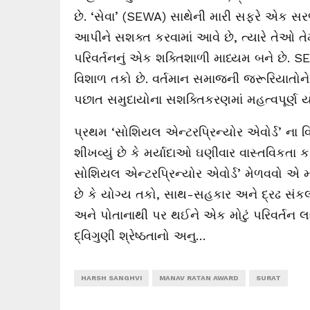
છે. ‘સેવા’ (SEWA) સાથેની મારી સફરે એક સરળ
આપીને સશક્ત કરવામાં આવે છે, ત્યારે તેઓ ત
પરિવર્તનનું એક શક્તિશાળી માધ્યમ બને છે. SE
વિશાળ તકો છે. વર્તમાન સમાજની જરૂરિયાતોને
પછાત સમુદાયોના સશક્તિકરણમાં મહત્વપૂર્ણ 
પ્રથમ ‘સોશિયલ એન્ટરપ્રિન્યોર એવોર્ડ’ ના વિજ
શીખવ્યું છે કે મર્યાદાઓ ઘણીવાર વાસ્તવિકતા 
સોશિયલ એન્ટરપ્રિન્યોર એવોર્ડ’ મેળવવો એ માર
છે કે યોગ્ય તકો, સાથ-સહકાર અને દ્રઢ સંકલ્
અને પોતાનાથી પર થઈને એક મોટું પરિવર્તન લ
દ્વિગુણી શ્રેષ્ઠતાનો અનુ…
HARSH SANGHVI
MANAV RATAN AWARD
SURAT