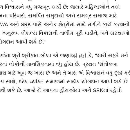
 વિશ્વાસને વધુ મજબૂત કર્યો છે: જ્યારે મહિલાઓને તકો
ેમના પરિવારો, સમર્પિત સમુદાયો અને સમગ્ર સમાજ માટે
WA અને SRK પાસે અનેક ક્ષેત્રોમાં સાથે મળીને કાર્ય કરવાની
 અનુરૂપ કૌશલ્ય વિકાસની તાલીમ પૂરી પાડીને, બંને સંસ્થાઓ
યોગદાન આપી શકે છે.”
ેતા શ્રી શ્રીકાંત બોલા એ જણાવ્યું હતું કે, “મારી સફરે મને
કરતાં લોકોની માનસિકતામાં વધુ હોય છે. પ્રથમ ‘સંતોકબા
ા માટે ખૂબ જ ખાસ છે અને તે મારા એ વિશ્વાસને વધુ દ્રઢ કર
પ સાથે, દરેક વ્યક્તિ સમાજમાં સાર્થક યોગદાન આપી શકે છે
ાવી શકે છે. આજે મેં આપના હીરાઓમાં અને SRKમાં રહેલી