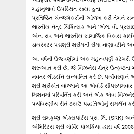
મહાનુભાવો ઉપસ્થિત રહ્યા હતા.
પ્રતિષ્ઠિત ચેન્જમેકર્સની ઓળખ કરી તેમને સન
ભારતીય નેત્ર ચિકિત્સક અને ‘એલ. વી. પ્રસાદ આ
એન. રાવ અને ભારતીય સામાજિક વિકાસ કાર્
ડાયરેક્ટર પદ્મશ્રી શ્રીમતી રીમા નાણાવટીને
આ વર્ષની ઉજવણીમાં એક મહત્વપૂર્ણ કેટેગરી 
શરૂઆત કરી છે, જે બિઝનેસ ક્ષેત્રે ઉત્કૃષ્ટ
નવતર લીડર્સને સન્માનિત કરે છે. પર્યાવરણને અન
શ્રી શ્રીકાંત બોલ્લાને આ એવોર્ડ સૌપ્રથમવ
મિશનમાં પરિવર્તિત કરી અને એક એવા બિઝનેસ
પર્યાવરણીય રીતે ટકાઉ પદ્ધતિઓનું સમર્થન કરે
શ્રી રામકૃષ્ણ એક્સપોર્ટસ પ્રા. લિ. (SRK)
એમિરિટસ શ્રી ગોવિંદ ધોળકિયા દ્વારા વર્ષ 20