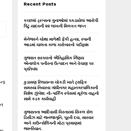
E
Recent Posts
h
f
A
o
કચ્છમાં ડ્રગ્સના ગુનાઓમાં પકડાયેલા આરોપી
r
R
પિંટુ યાદવની ૨૨ લાખની મિલકત જપ્ત
:
C
મેનેજરને ચોથા માળેથી ફેંકી હત્યા, સ્પાની
આડમાં ચાલતા કાળા કારોબારનો પર્દાફાશ
H
ગુજરાત સરકારનો ઐતિહાસિક ર્નિણય
એનાલોગ પનીરના ઉત્પાદન અને વેચાણ પર
પ્રતિબંધ
તના
કુડાસણ રિલાયન્સ ચોકડી ખાતે ટ્રાફિક
સમસ્યા નિવારવા ગાંધીનગર મહાનગરપાલિકાની
વિશેષ ઝુંબેશ: નો-પાર્કિંગ સ્પેસમાં મૂકેલા વાહનો
સામે કડક કાર્યવાહી
િત
ગુજરાતના આદિવાસી વિસ્તારમાં સિકલ સેલ
ડિસીઝ માટે જનજાગૃતિ, પૂરતી દવા, સારવાર
અને કાઉન્સેલિંગની મોટા પ્રમાણમાં
જરૂરિયાત.
ણા