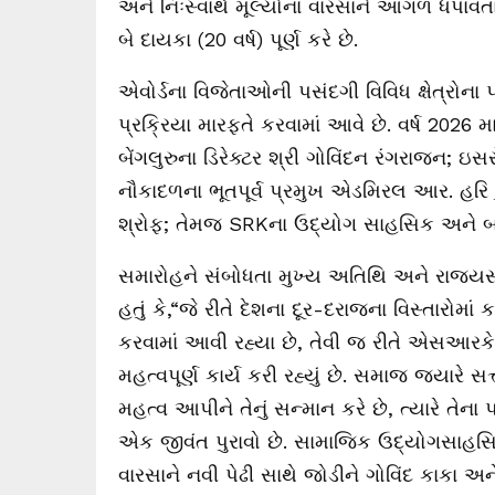
અને નિઃસ્વાર્થ મૂલ્યોના વારસાને આગળ ધપાવતા,
બે દાયકા (20 વર્ષ) પૂર્ણ કરે છે.
એવોર્ડના વિજેતાઓની પસંદગી વિવિધ ક્ષેત્રોના પ્
પ્રક્રિયા મારફતે કરવામાં આવે છે. વર્ષ 2026 
બેંગલુરુના ડિરેક્ટર શ્રી ગોવિંદન રંગરાજન; ઇ
નૌકાદળના ભૂતપૂર્વ પ્રમુખ એડમિરલ આર. હરિ ક
શ્રોફ; તેમજ SRKના ઉદ્યોગ સાહસિક અને બ્રા
સમારોહને સંબોધતા મુખ્ય અતિથિ અને રાજ્યસ
હતું કે,“જે રીતે દેશના દૂર-દરાજના વિસ્તારોમાં
કરવામાં આવી રહ્યા છે, તેવી જ રીતે એસઆરકે ફ
મહત્વપૂર્ણ કાર્ય કરી રહ્યું છે. સમાજ જ્યારે સત્
મહત્વ આપીને તેનું સન્માન કરે છે, ત્યારે તે
એક જીવંત પુરાવો છે. સામાજિક ઉદ્યોગસાહસ
વારસાને નવી પેઢી સાથે જોડીને ગોવિંદ કાકા અન