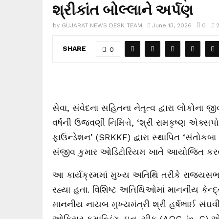
શ્રીકાંત બોલ્લાને અર્પણ
by
GUJARAT NEWS DESK TEAM
June 13, 2026
0
SHARE
0
સેવા, સંવેદના સહિતના નેતૃત્વ દ્વારા લોકોના 
વર્ષની ઉજવણી નિમિત્તે, ‘શ્રી રામકૃષ્ણ એક્સપ
ફાઉન્ડેશન’ (SRKKF) દ્વારા સ્થાપિત ‘સંતોકબ
સંજીવ કુમાર ઓડિટોરિયમ ખાતે આયોજિત કરવા
આ કાર્યક્રમમાં મુખ્ય અતિથિ તરીકે રાજ્યસ
રહ્યા હતા. વિશિષ્ટ અતિથિઓમાં માનનીય કેન્દ
માનનીય નાયબ મુખ્યમંત્રી શ્રી હર્ષભાઈ સંઘવ
ઓફિસર કમાન્ડિંગ-ઇન-ચીફ (AOC-in-C) એર 