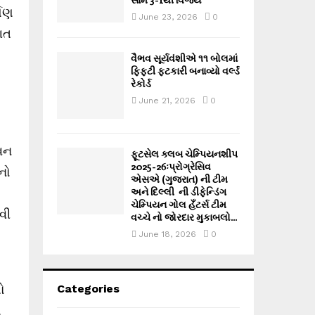
્પણ
June 23, 2026
0
ગત
વૈભવ સૂર્યવંશીએ ૧૧ બોલમાં
ફિફ્ટી ફટકારી બનાવ્યો વર્લ્ડ
રેકોર્ડ
June 21, 2026
0
ીવન
ફૂટસેલ ક્લબ ચેમ્પિયનશીપ
2025-26ઃપ્રોગ્રેસિવ
નો
એસએ (ગુજરાત) ની ટીમ
અને દિલ્લી ની ડીફેન્ડિંગ
ચેમ્પિયન ગોલ હઁટર્સ ટીમ
વી
વચ્ચે નો જોરદાર મુકાબલો...
June 18, 2026
0
ો
Categories
ે