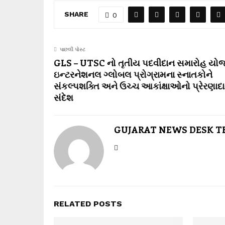
SHARE
0
પાછલી પોસ્ટ
GLS – UTSC નો તૃતીય પદવીદાન સમારોહ યોજ
ઇન્ટરનેશનલ ગ્લોબલ પ્રોગ્રામના સ્નાતકોને
સંકલ્પશક્તિ અને ઉચ્ચ આકાંક્ષાઓનો પ્રેરણાદ
સંદેશ
GUJARAT NEWS DESK 
RELATED POSTS