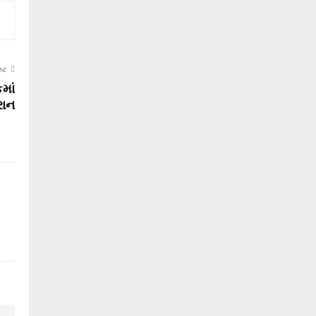
્ટ
માં
રાન