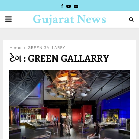
FACEBOOK
YOUTUBE
EMAIL
Gujarat News
PRIMARY
Desk
MENU
Home
GREEN GALLARRY
ટેગ : GREEN GALLARRY