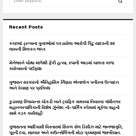
e
a
S
r
c
E
Recent Posts
h
f
A
o
કચ્છમાં ડ્રગ્સના ગુનાઓમાં પકડાયેલા આરોપી પિંટુ યાદવની ૨૨
r
લાખની મિલકત જપ્ત
R
:
C
મેનેજરને ચોથા માળેથી ફેંકી હત્યા, સ્પાની આડમાં ચાલતા કાળા
કારોબારનો પર્દાફાશ
H
ગુજરાત સરકારનો ઐતિહાસિક ર્નિણય એનાલોગ પનીરના ઉત્પાદન
અને વેચાણ પર પ્રતિબંધ
કુડાસણ રિલાયન્સ ચોકડી ખાતે ટ્રાફિક સમસ્યા નિવારવા ગાંધીનગર
મહાનગરપાલિકાની વિશેષ ઝુંબેશ: નો-પાર્કિંગ સ્પેસમાં મૂકેલા વાહનો
સામે કડક કાર્યવાહી
ગુજરાતના આદિવાસી વિસ્તારમાં સિકલ સેલ ડિસીઝ માટે જનજાગૃતિ,
પૂરતી દવા, સારવાર અને કાઉન્સેલિંગની મોટા પ્રમાણમાં જરૂરિયાત.