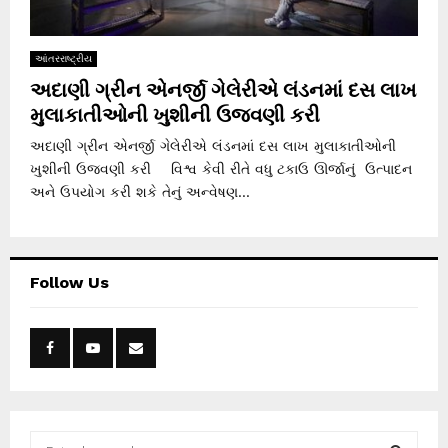
આંતરરાષ્ટ્રીય
અદાણી ગ્રીન એનર્જી ગેલેરીએ લંડનમાં દસ લાખ
મુલાકાતીઓની ખુશીની ઉજવણી કરી
અદાણી ગ્રીન એનર્જી ગેલેરીએ લંડનમાં દસ લાખ મુલાકાતીઓની
ખુશીની ઉજવણી કરી વિશ્વ કેવી રીતે વધુ ટકાઉ ઊર્જાનું ઉત્પાદન
અને ઉપયોગ કરી શકે તેનું અન્વેષણ...
Follow Us
S