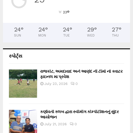
°
23
24
°
24
°
24
°
29
°
27
°
SUN
MON
TUE
WED
THU
સ્પોર્ટ્સ
રાજકોટ, અમદાવાદ અને આણંદ ની ટીમો નો ક્વાટર
ફાઇનલ મા પ્રવેશ
July 23, 2026
0
કર્ણાવતી ક્લબ દ્વારા સ્વીમીંગ કોમ્પીટીશનનું સુંદર
આયોજન
July 21, 2026
0