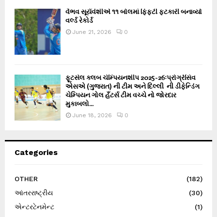
વૈભવ સૂર્યવંશીએ ૧૧ બોલમાં ફિફ્ટી ફટકારી બનાવ્યો
વર્લ્ડ રેકોર્ડ
June 21, 2026
0
ફૂટસેલ ક્લબ ચેમ્પિયનશીપ 2025-26ઃપ્રોગ્રેસિવ
એસએ (ગુજરાત) ની ટીમ અને દિલ્લી ની ડીફેન્ડિંગ
ચેમ્પિયન ગોલ હઁટર્સ ટીમ વચ્ચે નો જોરદાર
મુકાબલો...
June 18, 2026
0
Categories
OTHER
(182)
આંતરરાષ્ટ્રીય
(30)
એન્ટરટેનમેન્ટ
(1)