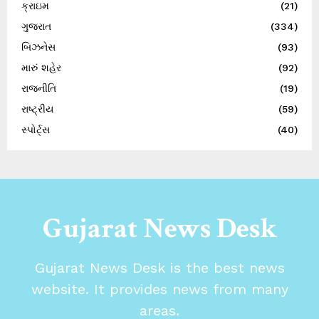
ક્રાઇમ
(21)
ગુજરાત
(334)
બિઝનેસ
(93)
મારું શહેર
(92)
રાજનીતિ
(19)
રાષ્ટ્રીય
(59)
સ્પોર્ટ્સ
(40)
Gujarat News Desk
Gujarat News Desk is the best news
website. It provides news from many
areas.