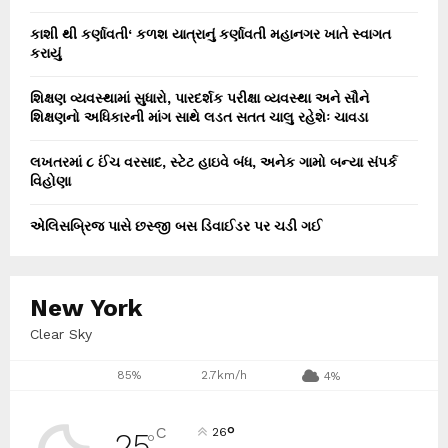
કાશી થી કર્ણાવતી‘ કળશ યાત્રાનું કર્ણાવતી મહાનગર ખાતે સ્વાગત
કરાયું
શિક્ષણ વ્યવસ્થામાં સુધારો, પારદર્શક પરીક્ષા વ્યવસ્થા અને સૌને
શિક્ષણનો અધિકારની માંગ સાથે લડત સતત ચાલુ રહેશેઃ ચાવડા
લખતરમાં ૮ ઈંચ વરસાદ, સ્ટેટ હાઇવે બંધ, અનેક ગામો બન્યા સંપર્ક
વિહોણા
એલિસબ્રિજ પાસે છસ્જી બસ ડિવાઈડર પર ચડી ગઈ
New York
Clear Sky
85%
2.7km/h
4%
°
C
26
25
°