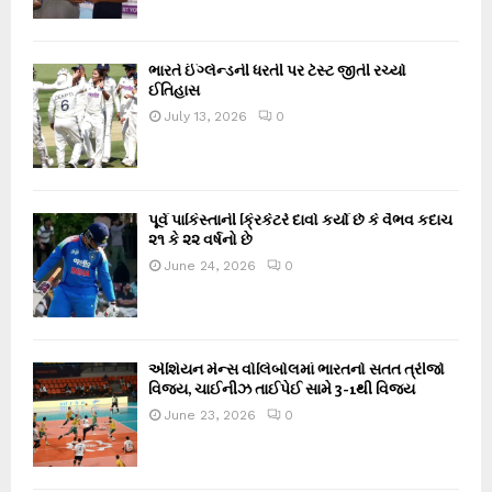
ભારતે ઈંગ્લેન્ડની ધરતી પર ટેસ્ટ જીતી રચ્યો
ઈતિહાસ
July 13, 2026
0
પૂર્વ પાકિસ્તાની ક્રિકેટરે દાવો કર્યો છે કે વૈભવ કદાચ
૨૧ કે ૨૨ વર્ષનો છે
June 24, 2026
0
એશિયન મેન્સ વોલિબોલમાં ભારતનો સતત ત્રીજો
વિજય, ચાઈનીઝ તાઈપેઈ સામે 3-1થી વિજય
June 23, 2026
0