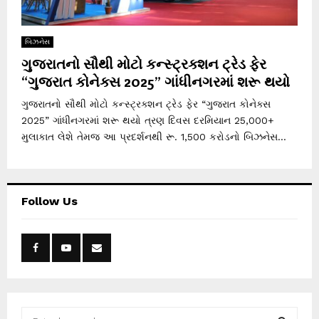
બિઝનેસ
ગુજરાતનો સૌથી મોટો કન્સ્ટ્રક્શન ટ્રેડ ફેર
“ગુજરાત કોનેક્સ 2025” ગાંધીનગરમાં શરૂ થયો
ગુજરાતનો સૌથી મોટો કન્સ્ટ્રક્શન ટ્રેડ ફેર “ગુજરાત કોનેક્સ
2025” ગાંધીનગરમાં શરૂ થયો ત્રણ દિવસ દરમિયાન 25,000+
મુલાકાત લેશે તેમજ આ પ્રદર્શનથી રૂ. 1,500 કરોડનો બિઝનેસ...
Follow Us
S