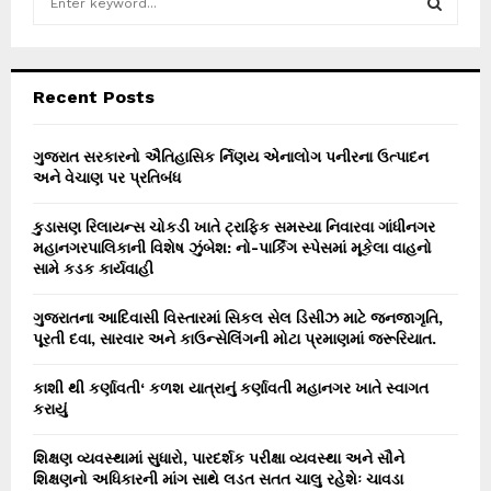
e
a
S
r
c
E
Recent Posts
h
f
A
o
ગુજરાત સરકારનો ઐતિહાસિક ર્નિણય એનાલોગ પનીરના ઉત્પાદન
r
અને વેચાણ પર પ્રતિબંધ
R
:
C
કુડાસણ રિલાયન્સ ચોકડી ખાતે ટ્રાફિક સમસ્યા નિવારવા ગાંધીનગર
મહાનગરપાલિકાની વિશેષ ઝુંબેશ: નો-પાર્કિંગ સ્પેસમાં મૂકેલા વાહનો
H
સામે કડક કાર્યવાહી
ગુજરાતના આદિવાસી વિસ્તારમાં સિકલ સેલ ડિસીઝ માટે જનજાગૃતિ,
પૂરતી દવા, સારવાર અને કાઉન્સેલિંગની મોટા પ્રમાણમાં જરૂરિયાત.
કાશી થી કર્ણાવતી‘ કળશ યાત્રાનું કર્ણાવતી મહાનગર ખાતે સ્વાગત
કરાયું
શિક્ષણ વ્યવસ્થામાં સુધારો, પારદર્શક પરીક્ષા વ્યવસ્થા અને સૌને
શિક્ષણનો અધિકારની માંગ સાથે લડત સતત ચાલુ રહેશેઃ ચાવડા