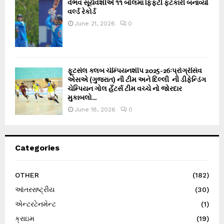
વૈભવ સૂર્યવંશીએ ૧૧ બોલમાં ફિફ્ટી ફટકારી બનાવ્યો
વર્લ્ડ રેકોર્ડ
June 21, 2026
0
ફૂટસેલ ક્લબ ચેમ્પિયનશીપ 2025-26ઃપ્રોગ્રેસિવ
એસએ (ગુજરાત) ની ટીમ અને દિલ્લી ની ડીફેન્ડિંગ
ચેમ્પિયન ગોલ હઁટર્સ ટીમ વચ્ચે નો જોરદાર
મુકાબલો...
June 18, 2026
0
Categories
OTHER
(182)
આંતરરાષ્ટ્રીય
(30)
એન્ટરટેનમેન્ટ
(1)
ક્રાઇમ
(19)