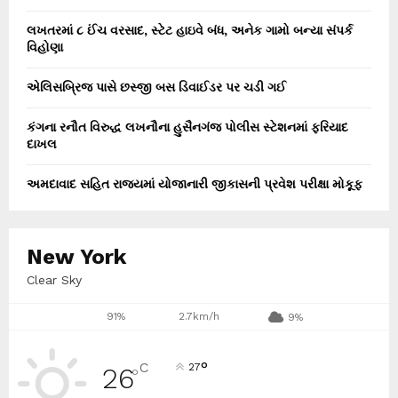
લખતરમાં ૮ ઈંચ વરસાદ, સ્ટેટ હાઇવે બંધ, અનેક ગામો બન્યા સંપર્ક
વિહોણા
એલિસબ્રિજ પાસે છસ્જી બસ ડિવાઈડર પર ચડી ગઈ
કંગના રનૌત વિરુદ્ધ લખનૌના હુસૈનગંજ પોલીસ સ્ટેશનમાં ફરિયાદ
દાખલ
અમદાવાદ સહિત રાજ્યમાં યોજાનારી જીકાસની પ્રવેશ પરીક્ષા મોકૂફ
New York
Clear Sky
91%
2.7km/h
9%
°
C
27
26
°