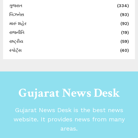
ગુજરાત
(334)
બિઝનેસ
(93)
મારું શહેર
(92)
રાજનીતિ
(19)
રાષ્ટ્રીય
(59)
સ્પોર્ટ્સ
(40)
Gujarat News Desk
Gujarat News Desk is the best news
website. It provides news from many
areas.