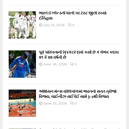
ભારતે ઈંગ્લેન્ડની ધરતી પર ટેસ્ટ જીતી રચ્યો
ઈતિહાસ
July 13, 2026
0
પૂર્વ પાકિસ્તાની ક્રિકેટરે દાવો કર્યો છે કે વૈભવ કદાચ
૨૧ કે ૨૨ વર્ષનો છે
June 24, 2026
0
એશિયન મેન્સ વોલિબોલમાં ભારતનો સતત ત્રીજો
વિજય, ચાઈનીઝ તાઈપેઈ સામે 3-1થી વિજય
June 23, 2026
0