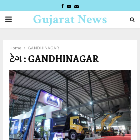
FACEBOOK
YOUTUBE
EMAIL
Gujarat News
PRIMARY
Desk
MENU
Home
GANDHINAGAR
ટેગ : GANDHINAGAR