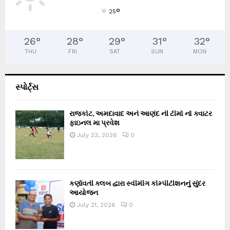
°
25
26
°
28
°
29
°
31
°
32
°
THU
FRI
SAT
SUN
MON
સ્પોર્ટ્સ
રાજકોટ, અમદાવાદ અને આણંદ ની ટીમો નો ક્વાટર
ફાઇનલ મા પ્રવેશ
July 23, 2026
0
કર્ણાવતી ક્લબ દ્વારા સ્વીમીંગ કોમ્પીટીશનનું સુંદર
આયોજન
July 21, 2026
0