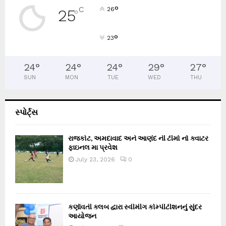
°
C
26
25
°
°
23
24
°
24
°
24
°
29
°
27
°
SUN
MON
TUE
WED
THU
સ્પોર્ટ્સ
રાજકોટ, અમદાવાદ અને આણંદ ની ટીમો નો ક્વાટર
ફાઇનલ મા પ્રવેશ
July 23, 2026
0
કર્ણાવતી ક્લબ દ્વારા સ્વીમીંગ કોમ્પીટીશનનું સુંદર
આયોજન