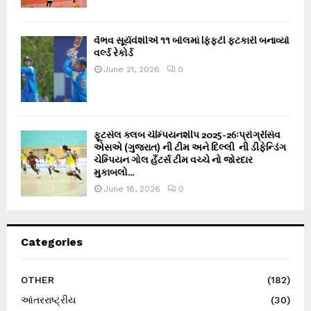
વૈભવ સૂર્યવંશીએ ૧૧ બોલમાં ફિફ્ટી ફટકારી બનાવ્યો
વર્લ્ડ રેકોર્ડ
June 21, 2026
0
ફૂટસેલ ક્લબ ચેમ્પિયનશીપ 2025-26ઃપ્રોગ્રેસિવ
એસએ (ગુજરાત) ની ટીમ અને દિલ્લી ની ડીફેન્ડિંગ
ચેમ્પિયન ગોલ હઁટર્સ ટીમ વચ્ચે નો જોરદાર
મુકાબલો...
June 18, 2026
0
Categories
OTHER
(182)
આંતરરાષ્ટ્રીય
(30)