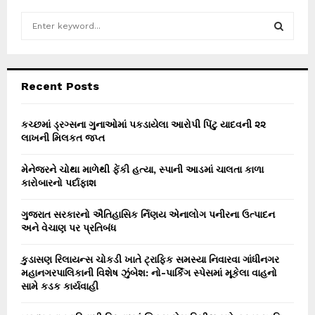
S
e
a
S
r
c
E
Recent Posts
h
f
A
o
કચ્છમાં ડ્રગ્સના ગુનાઓમાં પકડાયેલા આરોપી પિંટુ યાદવની ૨૨
r
લાખની મિલકત જપ્ત
R
:
C
મેનેજરને ચોથા માળેથી ફેંકી હત્યા, સ્પાની આડમાં ચાલતા કાળા
કારોબારનો પર્દાફાશ
H
ગુજરાત સરકારનો ઐતિહાસિક ર્નિણય એનાલોગ પનીરના ઉત્પાદન
અને વેચાણ પર પ્રતિબંધ
કુડાસણ રિલાયન્સ ચોકડી ખાતે ટ્રાફિક સમસ્યા નિવારવા ગાંધીનગર
મહાનગરપાલિકાની વિશેષ ઝુંબેશ: નો-પાર્કિંગ સ્પેસમાં મૂકેલા વાહનો
સામે કડક કાર્યવાહી