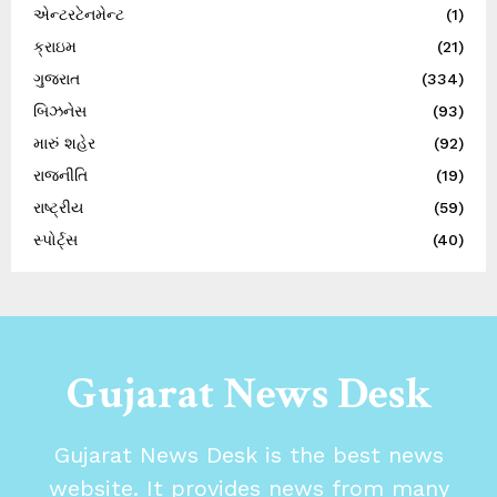
એન્ટરટેનમેન્ટ
(1)
ક્રાઇમ
(21)
ગુજરાત
(334)
બિઝનેસ
(93)
મારું શહેર
(92)
રાજનીતિ
(19)
રાષ્ટ્રીય
(59)
સ્પોર્ટ્સ
(40)
Gujarat News Desk
Gujarat News Desk is the best news
website. It provides news from many