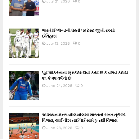
July 21, 2026
0
ભારતે ઈંગ્લેન્ડની ધરતી પર ટેસ્ટ જીતી રચ્યો
ઈતિહાસ
July 13, 2026
0
પૂર્વ પાકિસ્તાની ક્રિકેટરે દાવો કર્યો છે કે વૈભવ કદાચ
૨૧ કે ૨૨ વર્ષનો છે
June 24, 2026
0
એશિયન મેન્સ વોલિબોલમાં ભારતનો સતત ત્રીજો
વિજય, ચાઈનીઝ તાઈપેઈ સામે 3-1થી વિજય
June 23, 2026
0