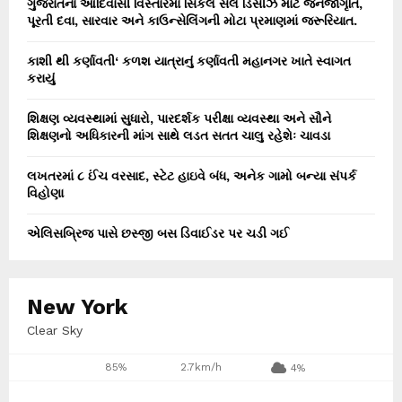
ગુજરાતના આદિવાસી વિસ્તારમાં સિકલ સેલ ડિસીઝ માટે જનજાગૃતિ,
પૂરતી દવા, સારવાર અને કાઉન્સેલિંગની મોટા પ્રમાણમાં જરૂરિયાત.
કાશી થી કર્ણાવતી‘ કળશ યાત્રાનું કર્ણાવતી મહાનગર ખાતે સ્વાગત
કરાયું
શિક્ષણ વ્યવસ્થામાં સુધારો, પારદર્શક પરીક્ષા વ્યવસ્થા અને સૌને
શિક્ષણનો અધિકારની માંગ સાથે લડત સતત ચાલુ રહેશેઃ ચાવડા
લખતરમાં ૮ ઈંચ વરસાદ, સ્ટેટ હાઇવે બંધ, અનેક ગામો બન્યા સંપર્ક
વિહોણા
એલિસબ્રિજ પાસે છસ્જી બસ ડિવાઈડર પર ચડી ગઈ
New York
Clear Sky
85%
2.7km/h
4%