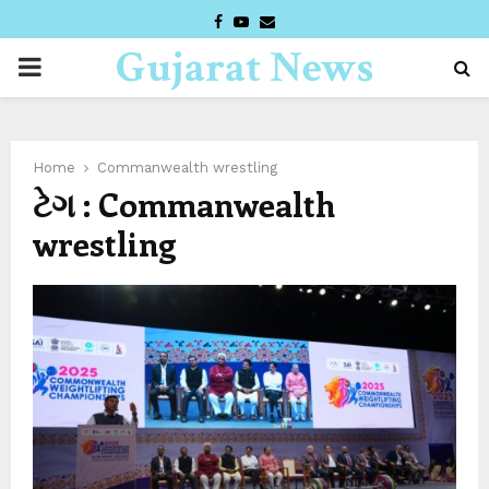
FACEBOOK
YOUTUBE
EMAIL
Gujarat News
PRIMARY
Desk
MENU
Home
Commanwealth wrestling
ટેગ : Commanwealth
wrestling