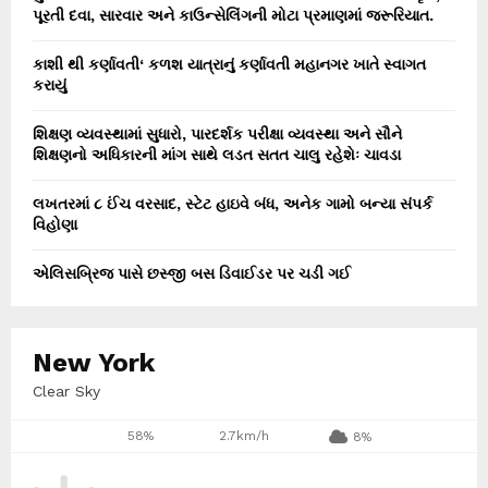
પૂરતી દવા, સારવાર અને કાઉન્સેલિંગની મોટા પ્રમાણમાં જરૂરિયાત.
કાશી થી કર્ણાવતી‘ કળશ યાત્રાનું કર્ણાવતી મહાનગર ખાતે સ્વાગત
કરાયું
શિક્ષણ વ્યવસ્થામાં સુધારો, પારદર્શક પરીક્ષા વ્યવસ્થા અને સૌને
શિક્ષણનો અધિકારની માંગ સાથે લડત સતત ચાલુ રહેશેઃ ચાવડા
લખતરમાં ૮ ઈંચ વરસાદ, સ્ટેટ હાઇવે બંધ, અનેક ગામો બન્યા સંપર્ક
વિહોણા
એલિસબ્રિજ પાસે છસ્જી બસ ડિવાઈડર પર ચડી ગઈ
New York
Clear Sky
58%
2.7km/h
8%