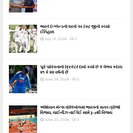
ભારતે ઈંગ્લેન્ડની ધરતી પર ટેસ્ટ જીતી રચ્યો
ઈતિહાસ
July 13, 2026
0
પૂર્વ પાકિસ્તાની ક્રિકેટરે દાવો કર્યો છે કે વૈભવ કદાચ
૨૧ કે ૨૨ વર્ષનો છે
June 24, 2026
0
એશિયન મેન્સ વોલિબોલમાં ભારતનો સતત ત્રીજો
વિજય, ચાઈનીઝ તાઈપેઈ સામે 3-1થી વિજય
June 23, 2026
0