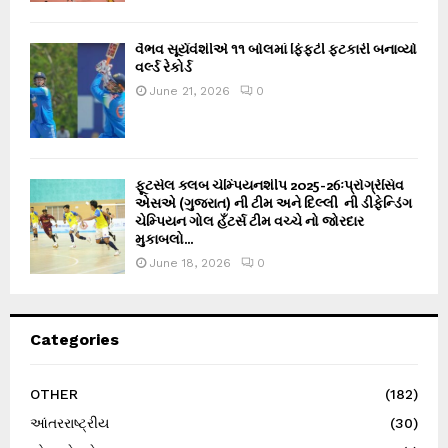
વૈભવ સૂર્યવંશીએ ૧૧ બોલમાં ફિફ્ટી ફટકારી બનાવ્યો
વર્લ્ડ રેકોર્ડ
June 21, 2026
0
ફૂટસેલ ક્લબ ચેમ્પિયનશીપ 2025-26ઃપ્રોગ્રેસિવ
એસએ (ગુજરાત) ની ટીમ અને દિલ્લી ની ડીફેન્ડિંગ
ચેમ્પિયન ગોલ હઁટર્સ ટીમ વચ્ચે નો જોરદાર
મુકાબલો...
June 18, 2026
0
Categories
OTHER
(182)
આંતરરાષ્ટ્રીય
(30)