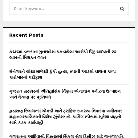
S
e
a
S
r
c
E
Recent Posts
h
f
A
o
કચ્છમાં ડ્રગ્સના ગુનાઓમાં પકડાયેલા આરોપી પિંટુ યાદવની ૨૨
r
લાખની મિલકત જપ્ત
R
:
C
મેનેજરને ચોથા માળેથી ફેંકી હત્યા, સ્પાની આડમાં ચાલતા કાળા
કારોબારનો પર્દાફાશ
H
ગુજરાત સરકારનો ઐતિહાસિક ર્નિણય એનાલોગ પનીરના ઉત્પાદન
અને વેચાણ પર પ્રતિબંધ
કુડાસણ રિલાયન્સ ચોકડી ખાતે ટ્રાફિક સમસ્યા નિવારવા ગાંધીનગર
મહાનગરપાલિકાની વિશેષ ઝુંબેશ: નો-પાર્કિંગ સ્પેસમાં મૂકેલા વાહનો
સામે કડક કાર્યવાહી
ગુજરાતના આદિવાસી વિસ્તારમાં સિકલ સેલ ડિસીઝ માટે જનજાગૃતિ,