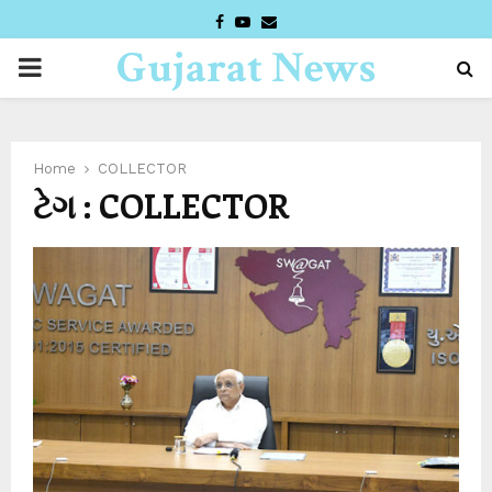
FACEBOOK
YOUTUBE
EMAIL
Gujarat News
PRIMARY
Desk
MENU
Home
COLLECTOR
ટેગ : COLLECTOR