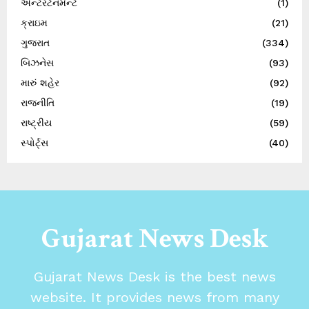
એન્ટરટેનમેન્ટ
(1)
ક્રાઇમ
(21)
ગુજરાત
(334)
બિઝનેસ
(93)
મારું શહેર
(92)
રાજનીતિ
(19)
રાષ્ટ્રીય
(59)
સ્પોર્ટ્સ
(40)
Gujarat News Desk
Gujarat News Desk is the best news
website. It provides news from many