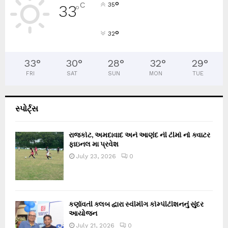
°
C
35
33
°
°
32
33
°
30
°
28
°
32
°
29
°
FRI
SAT
SUN
MON
TUE
સ્પોર્ટ્સ
રાજકોટ, અમદાવાદ અને આણંદ ની ટીમો નો ક્વાટર
ફાઇનલ મા પ્રવેશ
July 23, 2026
0
કર્ણાવતી ક્લબ દ્વારા સ્વીમીંગ કોમ્પીટીશનનું સુંદર
આયોજન
July 21, 2026
0