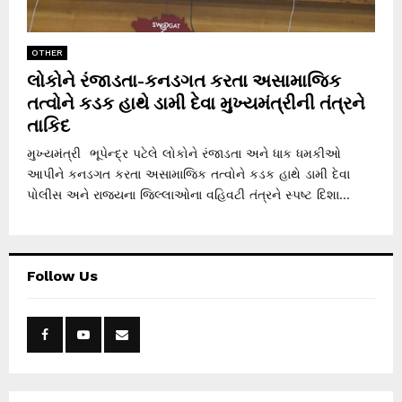
OTHER
લોકોને રંજાડતા-કનડગત કરતા અસામાજિક
તત્વોને કડક હાથે ડામી દેવા મુખ્યમંત્રીની તંત્રને
તાકિદ
મુખ્યમંત્રી ભૂપેન્દ્ર પટેલે લોકોને રંજાડતા અને ધાક ધમકીઓ
આપીને કનડગત કરતા અસામાજિક તત્વોને કડક હાથે ડામી દેવા
પોલીસ અને રાજ્યના જિલ્લાઓના વહિવટી તંત્રને સ્પષ્ટ દિશા...
Follow Us