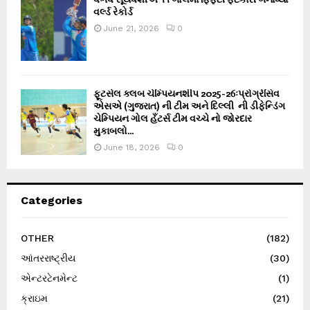
વર્લ્ડ રેકોર્ડ
June 21, 2026
0
ફૂટસેલ ક્લબ ચેમ્પિયનશીપ 2025-26ઃપ્રોગ્રેસિવ
એસએ (ગુજરાત) ની ટીમ અને દિલ્લી ની ડીફેન્ડિંગ
ચેમ્પિયન ગોલ હઁટર્સ ટીમ વચ્ચે નો જોરદાર
મુકાબલો...
June 18, 2026
0
Categories
OTHER
(182)
આંતરરાષ્ટ્રીય
(30)
એન્ટરટેનમેન્ટ
(1)
ક્રાઇમ
(21)