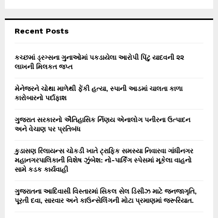
a
S
r
c
E
Recent Posts
h
f
A
o
કચ્છમાં ડ્રગ્સના ગુનાઓમાં પકડાયેલા આરોપી પિંટુ યાદવની ૨૨
r
લાખની મિલકત જપ્ત
R
:
C
મેનેજરને ચોથા માળેથી ફેંકી હત્યા, સ્પાની આડમાં ચાલતા કાળા
કારોબારનો પર્દાફાશ
H
ગુજરાત સરકારનો ઐતિહાસિક ર્નિણય એનાલોગ પનીરના ઉત્પાદન
અને વેચાણ પર પ્રતિબંધ
કુડાસણ રિલાયન્સ ચોકડી ખાતે ટ્રાફિક સમસ્યા નિવારવા ગાંધીનગર
મહાનગરપાલિકાની વિશેષ ઝુંબેશ: નો-પાર્કિંગ સ્પેસમાં મૂકેલા વાહનો
સામે કડક કાર્યવાહી
ગુજરાતના આદિવાસી વિસ્તારમાં સિકલ સેલ ડિસીઝ માટે જનજાગૃતિ,
પૂરતી દવા, સારવાર અને કાઉન્સેલિંગની મોટા પ્રમાણમાં જરૂરિયાત.