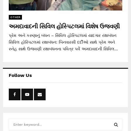
OTHER
અમદાવાદની સિવિલ હોસ્પિટલમાં વિશેષ ઉજવણી
પ્રેમ અને કરુણાનું બંધન – સિવિલ હોસ્પિટલમાં યાદગાર રક્ષાબંધન
સિવિલ હોસ્પિટલમાં રક્ષાબંધન: બિનવારસી દર્દીઓ સાથે પ્રેમ અને
સ્નેહ સાથે ઉજવણી રક્ષાબંધનના પવિત્ર પર્વે અમદાવાદની સિવિલ...
Follow Us
S
e