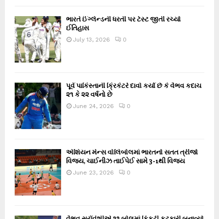
ભારતે ઈંગ્લેન્ડની ધરતી પર ટેસ્ટ જીતી રચ્યો
ઈતિહાસ
July 13, 2026
0
પૂર્વ પાકિસ્તાની ક્રિકેટરે દાવો કર્યો છે કે વૈભવ કદાચ
૨૧ કે ૨૨ વર્ષનો છે
June 24, 2026
0
એશિયન મેન્સ વોલિબોલમાં ભારતનો સતત ત્રીજો
વિજય, ચાઈનીઝ તાઈપેઈ સામે 3-1થી વિજય
June 23, 2026
0
વૈભવ સૂર્યવંશીએ ૧૧ બોલમાં ફિફ્ટી ફટકારી બનાવ્યો