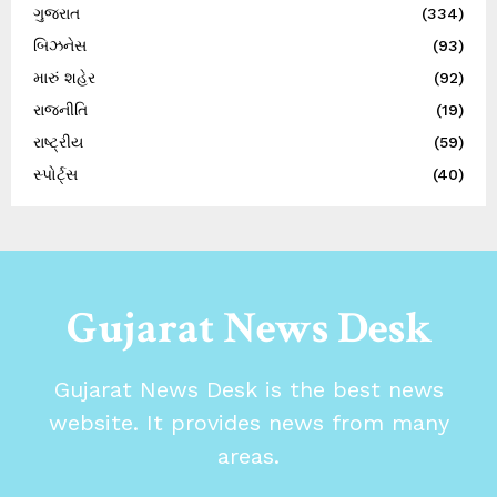
ગુજરાત
(334)
બિઝનેસ
(93)
મારું શહેર
(92)
રાજનીતિ
(19)
રાષ્ટ્રીય
(59)
સ્પોર્ટ્સ
(40)
Gujarat News Desk
Gujarat News Desk is the best news
website. It provides news from many
areas.