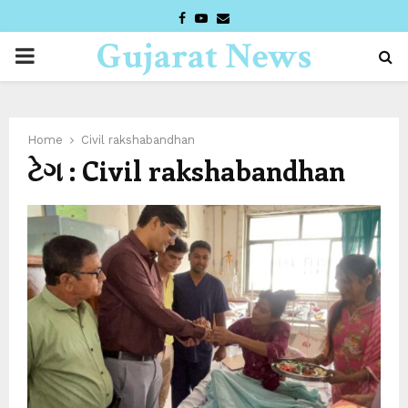
FACEBOOK
YOUTUBE
EMAIL
Gujarat News
PRIMARY
Desk
MENU
Home
Civil rakshabandhan
ટેગ : Civil rakshabandhan