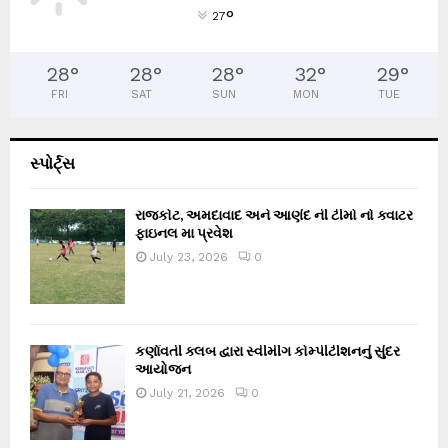
°
27
28
°
28
°
28
°
32
°
29
°
FRI
SAT
SUN
MON
TUE
સ્પોર્ટ્સ
રાજકોટ, અમદાવાદ અને આણંદ ની ટીમો નો ક્વાટર
ફાઇનલ મા પ્રવેશ
July 23, 2026
0
કર્ણાવતી ક્લબ દ્વારા સ્વીમીંગ કોમ્પીટીશનનું સુંદર
આયોજન
July 21, 2026
0