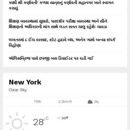
કાશી થી કર્ણાવતી‘ કળશ યાત્રાનું કર્ણાવતી મહાનગર ખાતે સ્વાગત
કરાયું
શિક્ષણ વ્યવસ્થામાં સુધારો, પારદર્શક પરીક્ષા વ્યવસ્થા અને સૌને
શિક્ષણનો અધિકારની માંગ સાથે લડત સતત ચાલુ રહેશેઃ ચાવડા
લખતરમાં ૮ ઈંચ વરસાદ, સ્ટેટ હાઇવે બંધ, અનેક ગામો બન્યા સંપર્ક
વિહોણા
એલિસબ્રિજ પાસે છસ્જી બસ ડિવાઈડર પર ચડી ગઈ
New York
Clear Sky
78%
2.2km/h
3%
°
C
30
28
°