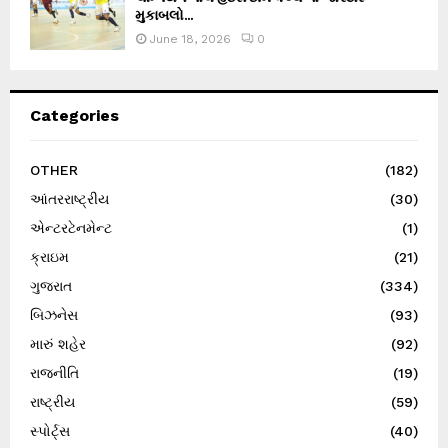
મુકાબલો...
June 18, 2026
0
Categories
OTHER
(182)
આંતરરાષ્ટ્રીય
(30)
એન્ટરટેનમેન્ટ
(1)
ક્રાઇમ
(21)
ગુજરાત
(334)
બિઝનેસ
(93)
મારું શહેર
(92)
રાજનીતિ
(19)
રાષ્ટ્રીય
(59)
સ્પોર્ટ્સ
(40)