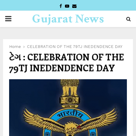
FACEBOOK
YOUTUBE
EMAIL
Gujarat News
PRIMARY
Desk
MENU
Home
CELEBRATION OF THE 79TJ INEDENDENCE DAY
ટેગ : CELEBRATION OF THE
79TJ INEDENDENCE DAY