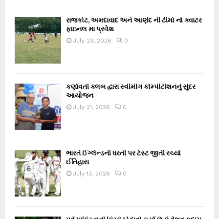
રાજકોટ, અમદાવાદ અને આણંદ ની ટીમો નો ક્વાટર
ફાઇનલ મા પ્રવેશ
July 23, 2026
0
કર્ણાવતી ક્લબ દ્વારા સ્વીમીંગ કોમ્પીટીશનનું સુંદર
આયોજન
July 21, 2026
0
ભારતે ઈંગ્લેન્ડની ધરતી પર ટેસ્ટ જીતી રચ્યો
ઈતિહાસ
July 13, 2026
0