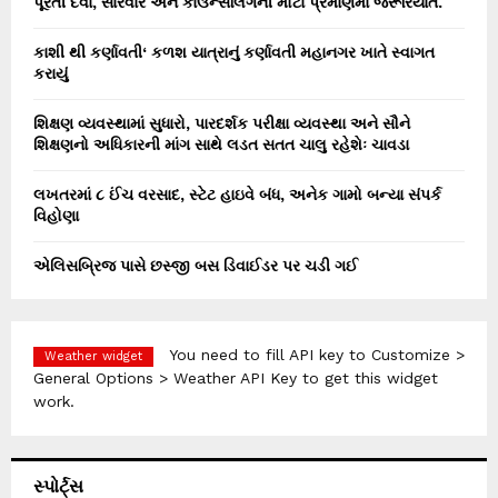
પૂરતી દવા, સારવાર અને કાઉન્સેલિંગની મોટા પ્રમાણમાં જરૂરિયાત.
કાશી થી કર્ણાવતી‘ કળશ યાત્રાનું કર્ણાવતી મહાનગર ખાતે સ્વાગત
કરાયું
શિક્ષણ વ્યવસ્થામાં સુધારો, પારદર્શક પરીક્ષા વ્યવસ્થા અને સૌને
શિક્ષણનો અધિકારની માંગ સાથે લડત સતત ચાલુ રહેશેઃ ચાવડા
લખતરમાં ૮ ઈંચ વરસાદ, સ્ટેટ હાઇવે બંધ, અનેક ગામો બન્યા સંપર્ક
વિહોણા
એલિસબ્રિજ પાસે છસ્જી બસ ડિવાઈડર પર ચડી ગઈ
You need to fill API key to Customize >
Weather widget
General Options > Weather API Key to get this widget
work.
સ્પોર્ટ્સ