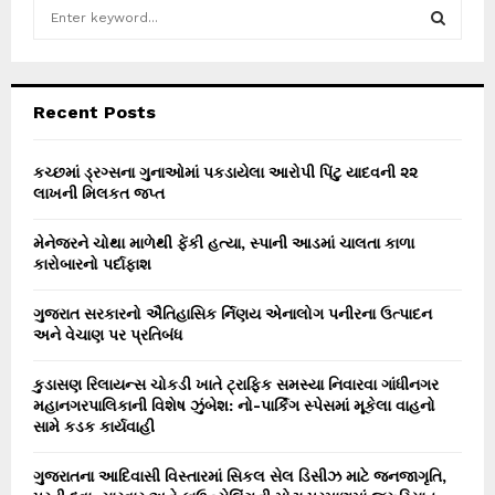
S
e
a
S
r
c
E
Recent Posts
h
f
A
o
કચ્છમાં ડ્રગ્સના ગુનાઓમાં પકડાયેલા આરોપી પિંટુ યાદવની ૨૨
r
લાખની મિલકત જપ્ત
R
:
C
મેનેજરને ચોથા માળેથી ફેંકી હત્યા, સ્પાની આડમાં ચાલતા કાળા
કારોબારનો પર્દાફાશ
H
ગુજરાત સરકારનો ઐતિહાસિક ર્નિણય એનાલોગ પનીરના ઉત્પાદન
અને વેચાણ પર પ્રતિબંધ
કુડાસણ રિલાયન્સ ચોકડી ખાતે ટ્રાફિક સમસ્યા નિવારવા ગાંધીનગર
મહાનગરપાલિકાની વિશેષ ઝુંબેશ: નો-પાર્કિંગ સ્પેસમાં મૂકેલા વાહનો
સામે કડક કાર્યવાહી
ગુજરાતના આદિવાસી વિસ્તારમાં સિકલ સેલ ડિસીઝ માટે જનજાગૃતિ,