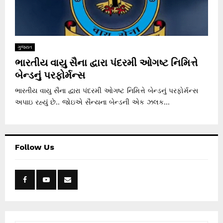
ગુજરાત
ભારતીય વાયુ સૈના દ્વારા પંદરમી ઓગષ્ટ નિમિત્તે
બેન્ડનું પરફોર્મન્સ
ભારતીય વાયુ સૈના દ્વારા પંદરમી ઓગષ્ટ નિમિત્તે બેન્ડનું પરફોર્મન્સ
અપાઇ રહ્યું છે.. જોઇએ સૈન્યના બેન્ડની એક ઝલક...
Follow Us