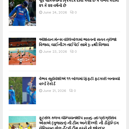
પૂર્વ પાકિસ્તાની ક્રિકેટરે દાવો કર્યો છે કે વૈભવ કદાચ
૨૧ કે ૨૨ વર્ષનો છે
June 24, 2026
0
એશિયન મેન્સ વોલિબોલમાં ભારતનો સતત ત્રીજો
વિજય, ચાઈનીઝ તાઈપેઈ સામે 3-1થી વિજય
June 23, 2026
0
વૈભવ સૂર્યવંશીએ ૧૧ બોલમાં ફિફ્ટી ફટકારી બનાવ્યો
વર્લ્ડ રેકોર્ડ
June 21, 2026
0
ફૂટસેલ ક્લબ ચેમ્પિયનશીપ 2025-26ઃપ્રોગ્રેસિવ
એસએ (ગુજરાત) ની ટીમ અને દિલ્લી ની ડીફેન્ડિંગ
ચેમ્પિયન ગોલ હઁટર્સ ટીમ વચ્ચે નો જોરદાર