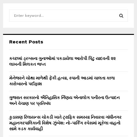
S
e
a
S
r
c
E
Recent Posts
h
f
A
o
કચ્છમાં ડ્રગ્સના ગુનાઓમાં પકડાયેલા આરોપી પિંટુ યાદવની ૨૨
r
લાખની મિલકત જપ્ત
R
:
C
મેનેજરને ચોથા માળેથી ફેંકી હત્યા, સ્પાની આડમાં ચાલતા કાળા
કારોબારનો પર્દાફાશ
H
ગુજરાત સરકારનો ઐતિહાસિક ર્નિણય એનાલોગ પનીરના ઉત્પાદન
અને વેચાણ પર પ્રતિબંધ
કુડાસણ રિલાયન્સ ચોકડી ખાતે ટ્રાફિક સમસ્યા નિવારવા ગાંધીનગર
મહાનગરપાલિકાની વિશેષ ઝુંબેશ: નો-પાર્કિંગ સ્પેસમાં મૂકેલા વાહનો
સામે કડક કાર્યવાહી