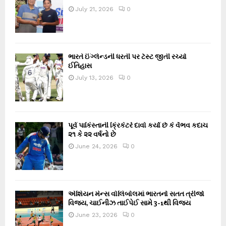
July 21, 2026
0
ભારતે ઈંગ્લેન્ડની ધરતી પર ટેસ્ટ જીતી રચ્યો
ઈતિહાસ
July 13, 2026
0
પૂર્વ પાકિસ્તાની ક્રિકેટરે દાવો કર્યો છે કે વૈભવ કદાચ
૨૧ કે ૨૨ વર્ષનો છે
June 24, 2026
0
એશિયન મેન્સ વોલિબોલમાં ભારતનો સતત ત્રીજો
વિજય, ચાઈનીઝ તાઈપેઈ સામે 3-1થી વિજય
June 23, 2026
0