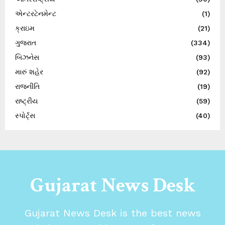
એન્ટરટેનમેન્ટ
(1)
ક્રાઇમ
(21)
ગુજરાત
(334)
બિઝનેસ
(93)
મારું શહેર
(92)
રાજનીતિ
(19)
રાષ્ટ્રીય
(59)
સ્પોર્ટ્સ
(40)
Gujarat News Desk
Gujarat News Desk is the best news