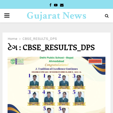
FACEBOOK
YOUTUBE
EMAIL
Gujarat News
PRIMARY
Desk
MENU
Home
CBSE_RESULTS_DPS
ટેગ : CBSE_RESULTS_DPS