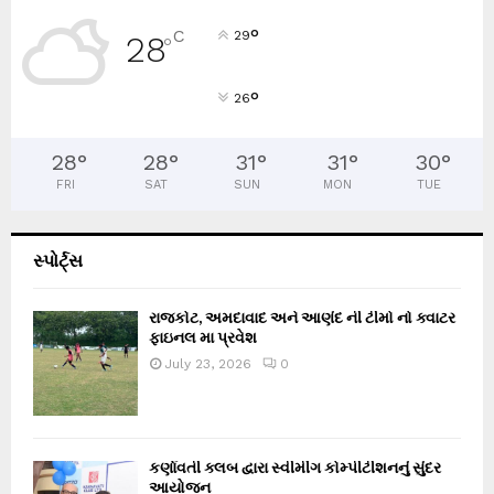
°
C
29
28
°
°
26
28
°
28
°
31
°
31
°
30
°
FRI
SAT
SUN
MON
TUE
સ્પોર્ટ્સ
રાજકોટ, અમદાવાદ અને આણંદ ની ટીમો નો ક્વાટર
ફાઇનલ મા પ્રવેશ
July 23, 2026
0
કર્ણાવતી ક્લબ દ્વારા સ્વીમીંગ કોમ્પીટીશનનું સુંદર
આયોજન