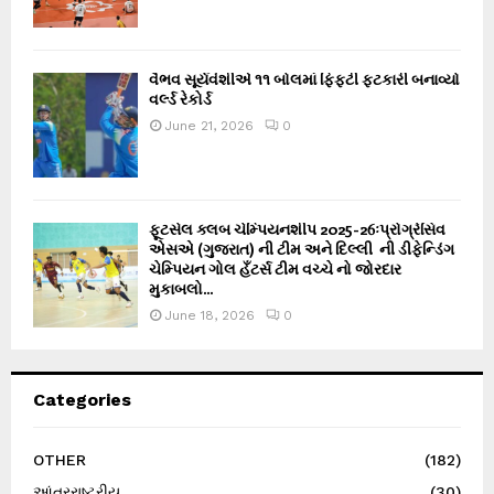
વૈભવ સૂર્યવંશીએ ૧૧ બોલમાં ફિફ્ટી ફટકારી બનાવ્યો
વર્લ્ડ રેકોર્ડ
June 21, 2026
0
ફૂટસેલ ક્લબ ચેમ્પિયનશીપ 2025-26ઃપ્રોગ્રેસિવ
એસએ (ગુજરાત) ની ટીમ અને દિલ્લી ની ડીફેન્ડિંગ
ચેમ્પિયન ગોલ હઁટર્સ ટીમ વચ્ચે નો જોરદાર
મુકાબલો...
June 18, 2026
0
Categories
OTHER
(182)
આંતરરાષ્ટ્રીય
(30)