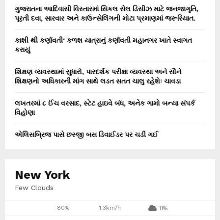
ગુજરાતના આદિવાસી વિસ્તારમાં સિકલ સેલ ડિસીઝ માટે જનજાગૃતિ,
પૂરતી દવા, સારવાર અને કાઉન્સેલિંગની મોટા પ્રમાણમાં જરૂરિયાત.
કાશી થી કર્ણાવતી‘ કળશ યાત્રાનું કર્ણાવતી મહાનગર ખાતે સ્વાગત
કરાયું
શિક્ષણ વ્યવસ્થામાં સુધારો, પારદર્શક પરીક્ષા વ્યવસ્થા અને સૌને
શિક્ષણનો અધિકારની માંગ સાથે લડત સતત ચાલુ રહેશેઃ ચાવડા
લખતરમાં ૮ ઈંચ વરસાદ, સ્ટેટ હાઇવે બંધ, અનેક ગામો બન્યા સંપર્ક
વિહોણા
એલિસબ્રિજ પાસે છસ્જી બસ ડિવાઈડર પર ચડી ગઈ
New York
Few Clouds
80%
1.3km/h
11%