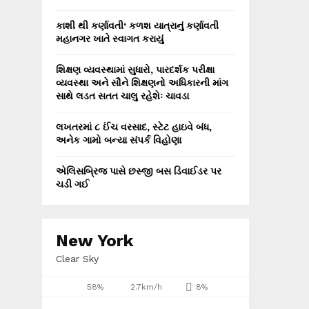
કાશી થી કર્ણાવતી‘ કળશ યાત્રાનું કર્ણાવતી
મહાનગર ખાતે સ્વાગત કરાયું
શિક્ષણ વ્યવસ્થામાં સુધારો, પારદર્શક પરીક્ષા
વ્યવસ્થા અને સૌને શિક્ષણનો અધિકારની માંગ
સાથે લડત સતત ચાલુ રહેશેઃ ચાવડા
લખતરમાં ૮ ઈંચ વરસાદ, સ્ટેટ હાઇવે બંધ,
અનેક ગામો બન્યા સંપર્ક વિહોણા
એલિસબ્રિજ પાસે છસ્જી બસ ડિવાઈડર પર
ચડી ગઈ
New York
Clear Sky
58%
2.7km/h
8%