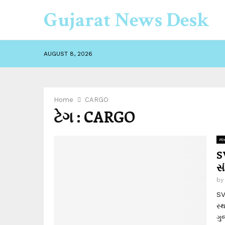
Gujarat News Desk
AUGUST 8, 2026
Home
CARGO
ટેગ : CARGO
માર
S
સં
b
SV
સ્
ગુ