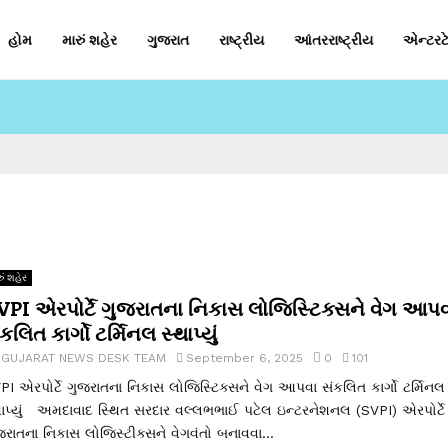
હોમ
મારું શહેર
ગુજરાત
રાષ્ટ્રીય
આંતરરાષ્ટ્રીય
એન્ટરટે
ું શહેર
VPI એરપોર્ટે ગુજરાતના નિકાસ લોજિસ્ટિક્સને વેગ આપવ
કલિત કાર્ગો ટર્મિનલ સ્થાપ્યું
y
GUJARAT NEWS DESK TEAM
September 6, 2025
0
101
PI એરપોર્ટે ગુજરાતના નિકાસ લોજિસ્ટિક્સને વેગ આપવા સંકલિત કાર્ગો ટર્મિનલ
થાપ્યું અમદાવાદ સ્થિત સરદાર વલ્લભભાઈ પટેલ ઇન્ટરનેશનલ (SVPI) એરપોર્ટે
જરાતના નિકાસ લોજિસ્ટીક્સને વેગવંતો બનાવવા...