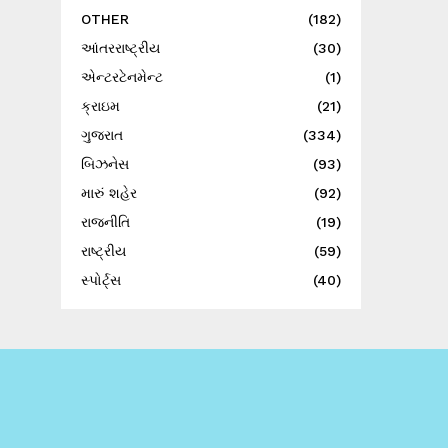
OTHER
(182)
આંતરરાષ્ટ્રીય
(30)
એન્ટરટેનમેન્ટ
(1)
ક્રાઇમ
(21)
ગુજરાત
(334)
બિઝનેસ
(93)
મારું શહેર
(92)
રાજનીતિ
(19)
રાષ્ટ્રીય
(59)
સ્પોર્ટ્સ
(40)