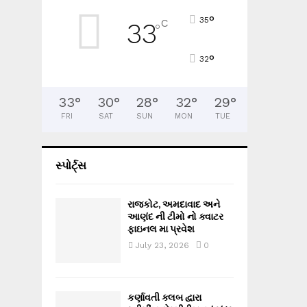
°
35
C
33
°
°
32
33
°
30
°
28
°
32
°
29
°
FRI
SAT
SUN
MON
TUE
સ્પોર્ટ્સ
રાજકોટ, અમદાવાદ અને
આણંદ ની ટીમો નો ક્વાટર
ફાઇનલ મા પ્રવેશ
July 23, 2026
0
કર્ણાવતી ક્લબ દ્વારા