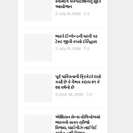
સ્વીમીંગ કોમ્પીટીશનનું સુંદર
આયોજન
July 21, 2026
0
ભારતે ઈંગ્લેન્ડની ધરતી પર
ટેસ્ટ જીતી રચ્યો ઈતિહાસ
July 13, 2026
0
પૂર્વ પાકિસ્તાની ક્રિકેટરે દાવો
કર્યો છે કે વૈભવ કદાચ ૨૧ કે
૨૨ વર્ષનો છે
June 24, 2026
0
એશિયન મેન્સ વોલિબોલમાં
ભારતનો સતત ત્રીજો
વિજય, ચાઈનીઝ તાઈપેઈ
સામે 3-1થી વિજય