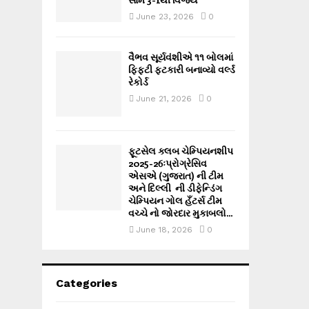
June 23, 2026
0
વૈભવ સૂર્યવંશીએ ૧૧ બોલમાં
ફિફ્ટી ફટકારી બનાવ્યો વર્લ્ડ
રેકોર્ડ
June 21, 2026
0
ફૂટસેલ ક્લબ ચેમ્પિયનશીપ
2025-26ઃપ્રોગ્રેસિવ
એસએ (ગુજરાત) ની ટીમ
અને દિલ્લી ની ડીફેન્ડિંગ
ચેમ્પિયન ગોલ હઁટર્સ ટીમ
વચ્ચે નો જોરદાર મુકાબલો...
June 18, 2026
0
Categories