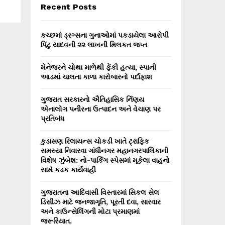
E
Recent Posts
h
f
A
o
કચ્છમાં ડ્રગ્સના ગુનાઓમાં પકડાયેલા આરોપી
r
R
પિંટુ યાદવની ૨૨ લાખની મિલકત જપ્ત
:
C
મેનેજરને ચોથા માળેથી ફેંકી હત્યા, સ્પાની
આડમાં ચાલતા કાળા કારોબારનો પર્દાફાશ
H
ગુજરાત સરકારનો ઐતિહાસિક ર્નિણય
એનાલોગ પનીરના ઉત્પાદન અને વેચાણ પર
પ્રતિબંધ
કુડાસણ રિલાયન્સ ચોકડી ખાતે ટ્રાફિક
સમસ્યા નિવારવા ગાંધીનગર મહાનગરપાલિકાની
વિશેષ ઝુંબેશ: નો-પાર્કિંગ સ્પેસમાં મૂકેલા વાહનો
સામે કડક કાર્યવાહી
ગુજરાતના આદિવાસી વિસ્તારમાં સિકલ સેલ
ડિસીઝ માટે જનજાગૃતિ, પૂરતી દવા, સારવાર
અને કાઉન્સેલિંગની મોટા પ્રમાણમાં
જરૂરિયાત.