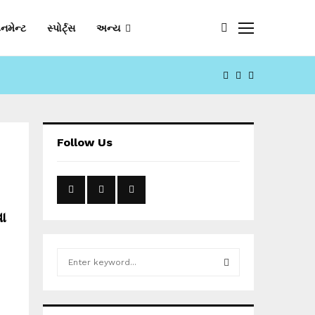
નમેન્ટ
સ્પોર્ટ્સ
અન્ય
FACEBOOK
YOUTUBE
EMAIL
Follow Us
ા
S
e
a
S
r
c