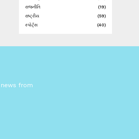
રાજનીતિ
(19)
રાષ્ટ્રીય
(59)
સ્પોર્ટ્સ
(40)
s news from