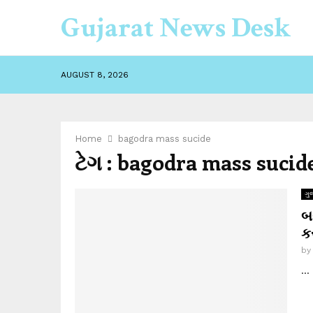
Gujarat News Desk
AUGUST 8, 2026
Home
bagodra mass sucide
ટેગ : bagodra mass sucid
ગુ
બ
ક
b
...