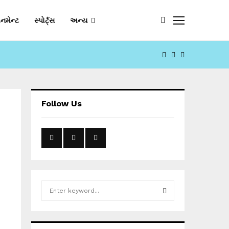
નમેન્ટ
સ્પોર્ટ્સ
અન્ય
FACEBOOK
YOUTUBE
EMAIL
Follow Us
S
e
a
S
r
c