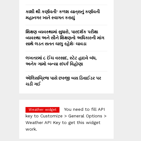
કાશી થી કર્ણાવતી‘ કળશ યાત્રાનું કર્ણાવતી
મહાનગર ખાતે સ્વાગત કરાયું
શિક્ષણ વ્યવસ્થામાં સુધારો, પારદર્શક પરીક્ષા
વ્યવસ્થા અને સૌને શિક્ષણનો અધિકારની માંગ
સાથે લડત સતત ચાલુ રહેશેઃ ચાવડા
લખતરમાં ૮ ઈંચ વરસાદ, સ્ટેટ હાઇવે બંધ,
અનેક ગામો બન્યા સંપર્ક વિહોણા
એલિસબ્રિજ પાસે છસ્જી બસ ડિવાઈડર પર
ચડી ગઈ
You need to fill API
Weather widget
key to Customize > General Options >
Weather API Key to get this widget
work.