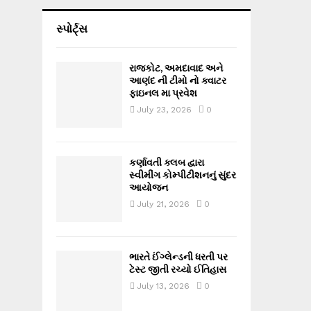
સ્પોર્ટ્સ
રાજકોટ, અમદાવાદ અને
આણંદ ની ટીમો નો ક્વાટર
ફાઇનલ મા પ્રવેશ
July 23, 2026
0
કર્ણાવતી ક્લબ દ્વારા
સ્વીમીંગ કોમ્પીટીશનનું સુંદર
આયોજન
July 21, 2026
0
ભારતે ઈંગ્લેન્ડની ધરતી પર
ટેસ્ટ જીતી રચ્યો ઈતિહાસ
July 13, 2026
0