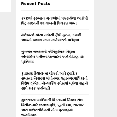
E
Recent Posts
h
f
A
o
કચ્છમાં ડ્રગ્સના ગુનાઓમાં પકડાયેલા આરોપી
r
R
પિંટુ યાદવની ૨૨ લાખની મિલકત જપ્ત
:
C
મેનેજરને ચોથા માળેથી ફેંકી હત્યા, સ્પાની
આડમાં ચાલતા કાળા કારોબારનો પર્દાફાશ
H
ગુજરાત સરકારનો ઐતિહાસિક ર્નિણય
એનાલોગ પનીરના ઉત્પાદન અને વેચાણ પર
પ્રતિબંધ
કુડાસણ રિલાયન્સ ચોકડી ખાતે ટ્રાફિક
સમસ્યા નિવારવા ગાંધીનગર મહાનગરપાલિકાની
વિશેષ ઝુંબેશ: નો-પાર્કિંગ સ્પેસમાં મૂકેલા વાહનો
સામે કડક કાર્યવાહી
ગુજરાતના આદિવાસી વિસ્તારમાં સિકલ સેલ
ડિસીઝ માટે જનજાગૃતિ, પૂરતી દવા, સારવાર
અને કાઉન્સેલિંગની મોટા પ્રમાણમાં
જરૂરિયાત.