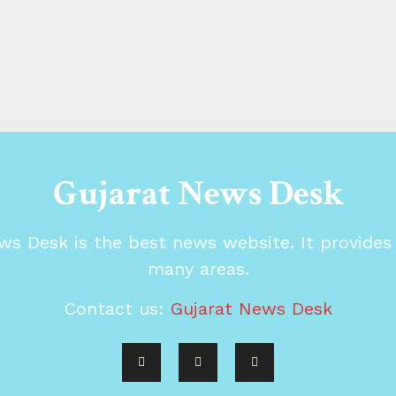
Gujarat News Desk
ws Desk is the best news website. It provide
many areas.
Contact us:
Gujarat News Desk