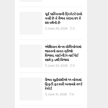
પૂર્વ પાકિસ્તાની ક્રિકેટરે દાવો
કર્યો છે કે વૈભવ કદાચ ૨૧ કે
૨૨ વર્ષનો છે
June 24, 2026
0
એશિયન મેન્સ વોલિબોલમાં
ભારતનો સતત ત્રીજો
વિજય, ચાઈનીઝ તાઈપેઈ
સામે 3-1થી વિજય
June 23, 2026
0
વૈભવ સૂર્યવંશીએ ૧૧ બોલમાં
ફિફ્ટી ફટકારી બનાવ્યો વર્લ્ડ
રેકોર્ડ
June 21, 2026
0