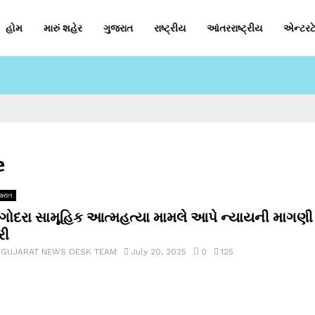
હોમ
મારું શહેર
ગુજરાત
રાષ્ટ્રીય
આંતરરાષ્ટ્રીય
એન્ટરટે
e
જરાત
ગોદરા સામૂહિક આત્મહત્યા મામલે આપે ન્યાયની માગણી
રી
y
GUJARAT NEWS DESK TEAM
July 20, 2025
0
125