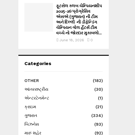
ફૂટસેલ ક્લબ ચેમ્પિયનશીપ
2025-26ઃપ્રોગ્રેસિવ
એસએ (ગુજરાત) ની ટીમ
અને દિલ્લી ની ડીફેન્ડિંગ
ચેમ્પિયન ગોલ હઁટર્સ ટીમ
વચ્ચે નો જોરદાર મુકાબલો...
June 18, 2026
0
Categories
OTHER
(182)
આંતરરાષ્ટ્રીય
(30)
એન્ટરટેનમેન્ટ
(1)
ક્રાઇમ
(21)
ગુજરાત
(334)
બિઝનેસ
(93)
મારું શહેર
(92)