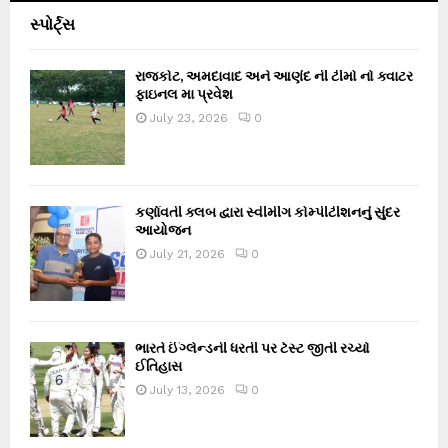
સ્પોર્ટ્સ
રાજકોટ, અમદાવાદ અને આણંદ ની ટીમો નો ક્વાટર
ફાઇનલ મા પ્રવેશ
July 23, 2026
0
કર્ણાવતી ક્લબ દ્વારા સ્વીમીંગ કોમ્પીટીશનનું સુંદર
આયોજન
July 21, 2026
0
ભારતે ઈંગ્લેન્ડની ધરતી પર ટેસ્ટ જીતી રચ્યો
ઈતિહાસ
July 13, 2026
0