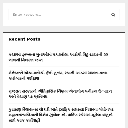
S
e
a
S
r
c
E
Recent Posts
h
f
A
o
કચ્છમાં ડ્રગ્સના ગુનાઓમાં પકડાયેલા આરોપી પિંટુ યાદવની ૨૨
r
લાખની મિલકત જપ્ત
R
:
C
મેનેજરને ચોથા માળેથી ફેંકી હત્યા, સ્પાની આડમાં ચાલતા કાળા
કારોબારનો પર્દાફાશ
H
ગુજરાત સરકારનો ઐતિહાસિક ર્નિણય એનાલોગ પનીરના ઉત્પાદન
અને વેચાણ પર પ્રતિબંધ
કુડાસણ રિલાયન્સ ચોકડી ખાતે ટ્રાફિક સમસ્યા નિવારવા ગાંધીનગર
મહાનગરપાલિકાની વિશેષ ઝુંબેશ: નો-પાર્કિંગ સ્પેસમાં મૂકેલા વાહનો
સામે કડક કાર્યવાહી