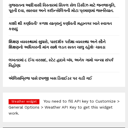
ગુજરાતના આદિવાસી વિસ્તારમાં સિકલ સેલ ડિસીઝ માટે જનજાગૃતિ,
પૂરતી દવા, સારવાર અને કાઉન્સેલિંગની મોટા પ્રમાણમાં જરૂરિયાત.
કાશી થી કર્ણાવતી‘ કળશ યાત્રાનું કર્ણાવતી મહાનગર ખાતે સ્વાગત
કરાયું
શિક્ષણ વ્યવસ્થામાં સુધારો, પારદર્શક પરીક્ષા વ્યવસ્થા અને સૌને
શિક્ષણનો અધિકારની માંગ સાથે લડત સતત ચાલુ રહેશેઃ ચાવડા
લખતરમાં ૮ ઈંચ વરસાદ, સ્ટેટ હાઇવે બંધ, અનેક ગામો બન્યા સંપર્ક
વિહોણા
એલિસબ્રિજ પાસે છસ્જી બસ ડિવાઈડર પર ચડી ગઈ
You need to fill API key to Customize >
Weather widget
General Options > Weather API Key to get this widget
work.