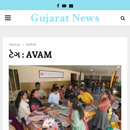
FACEBOOK
YOUTUBE
EMAIL
Gujarat News
PRIMARY
Desk
MENU
Home
AVAM
ટેગ : AVAM