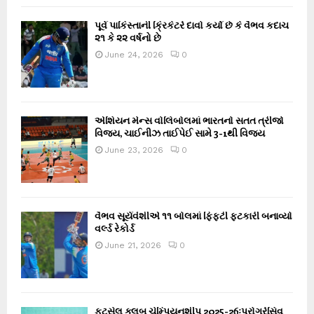
પૂર્વ પાકિસ્તાની ક્રિકેટરે દાવો કર્યો છે કે વૈભવ કદાચ
૨૧ કે ૨૨ વર્ષનો છે
June 24, 2026
0
એશિયન મેન્સ વોલિબોલમાં ભારતનો સતત ત્રીજો
વિજય, ચાઈનીઝ તાઈપેઈ સામે 3-1થી વિજય
June 23, 2026
0
વૈભવ સૂર્યવંશીએ ૧૧ બોલમાં ફિફ્ટી ફટકારી બનાવ્યો
વર્લ્ડ રેકોર્ડ
June 21, 2026
0
ફૂટસેલ ક્લબ ચેમ્પિયનશીપ 2025-26ઃપ્રોગ્રેસિવ