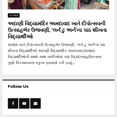
OTHER
અદાણી વિદ્યામંદિર અમદાવાદ ખાતે દીપોત્સવની
ઉત્સાહભેર ઉજવણી, ‘લર્ન ટુ અર્ન’ના પાઠ શીખતા
વિદ્યાર્થીઓ
AVMA ખાતે દીપોત્સવની ઉત્સાહભેર ઉજવણી, ‘લર્ન ટુ અર્ન’ના પાઠ
શીખતા વિદ્યાર્થીઓ અદાણી વિદ્યામંદિર અમદાવાદ(AVMA)
વિદ્યાર્થીઓની સાથો-સાથ વાલીઓમાં પણ ઉદ્યોગસાહસિકતાના
ગુણો વિકસાવવાના સ્તુત્ય પ્રયાસો કરી રહ્યું...
Follow Us