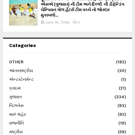
એસએ (ગુજરાત) ની ટીમ અને દિલ્લી ની ડીફેન્ડિંગ
ચેમ્પિયન ગોલ હઁટર્સ ટીમ વચ્ચે નો જોરદાર
મુકાબલો...
June 18, 2026
0
Categories
OTHER
(182)
આંતરરાષ્ટ્રીય
(30)
એન્ટરટેનમેન્ટ
(1)
ક્રાઇમ
(21)
ગુજરાત
(334)
બિઝનેસ
(93)
મારું શહેર
(92)
રાજનીતિ
(19)
રાષ્ટ્રીય
(59)