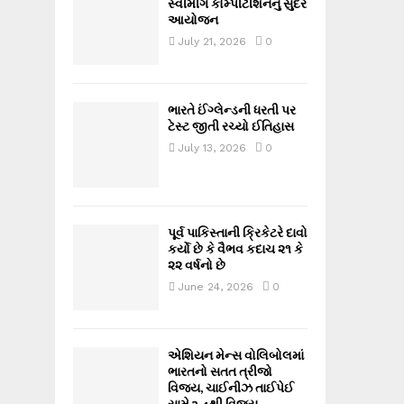
સ્વીમીંગ કોમ્પીટીશનનું સુંદર
આયોજન
July 21, 2026
0
ભારતે ઈંગ્લેન્ડની ધરતી પર
ટેસ્ટ જીતી રચ્યો ઈતિહાસ
July 13, 2026
0
પૂર્વ પાકિસ્તાની ક્રિકેટરે દાવો
કર્યો છે કે વૈભવ કદાચ ૨૧ કે
૨૨ વર્ષનો છે
June 24, 2026
0
એશિયન મેન્સ વોલિબોલમાં
ભારતનો સતત ત્રીજો
વિજય, ચાઈનીઝ તાઈપેઈ
સામે 3-1થી વિજય