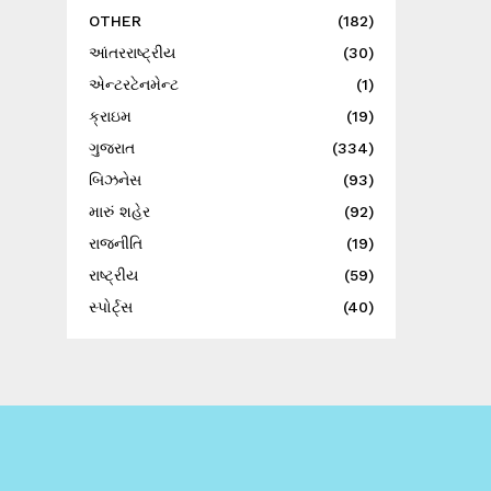
OTHER
(182)
આંતરરાષ્ટ્રીય
(30)
એન્ટરટેનમેન્ટ
(1)
ક્રાઇમ
(19)
ગુજરાત
(334)
બિઝનેસ
(93)
મારું શહેર
(92)
રાજનીતિ
(19)
રાષ્ટ્રીય
(59)
સ્પોર્ટ્સ
(40)