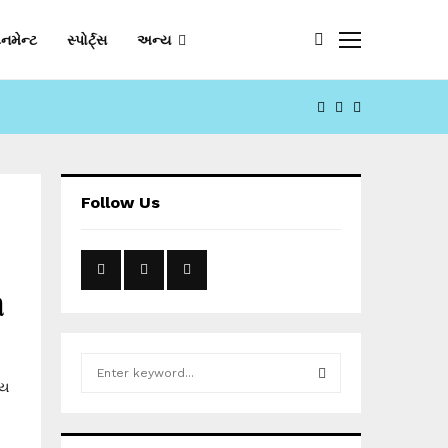
નમેન્ટ
સ્પોર્ટ્સ
અન્ય
FACEBOOK
YOUTUBE
EMAIL
Follow Us
ી
S
e
દય
a
S
r
c