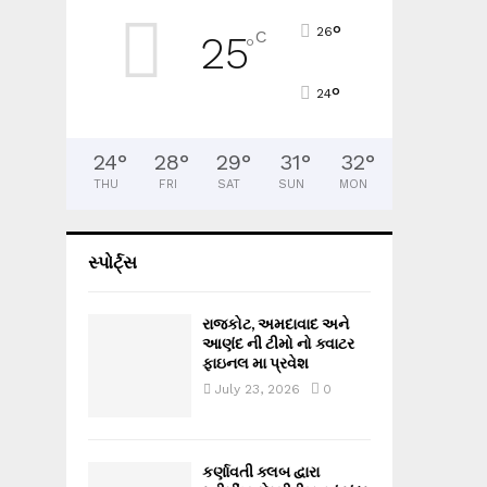
°
26
C
25
°
°
24
24
°
28
°
29
°
31
°
32
°
THU
FRI
SAT
SUN
MON
સ્પોર્ટ્સ
રાજકોટ, અમદાવાદ અને
આણંદ ની ટીમો નો ક્વાટર
ફાઇનલ મા પ્રવેશ
July 23, 2026
0
કર્ણાવતી ક્લબ દ્વારા