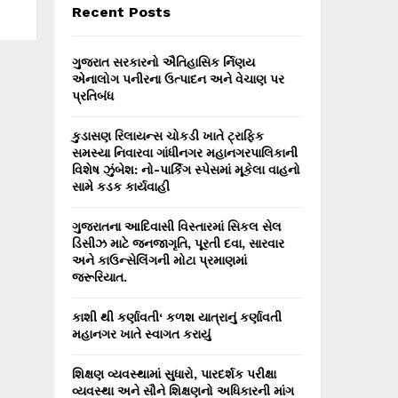
E
Recent Posts
h
f
A
o
ગુજરાત સરકારનો ઐતિહાસિક ર્નિણય
r
R
એનાલોગ પનીરના ઉત્પાદન અને વેચાણ પર
:
પ્રતિબંધ
C
કુડાસણ રિલાયન્સ ચોકડી ખાતે ટ્રાફિક
H
સમસ્યા નિવારવા ગાંધીનગર મહાનગરપાલિકાની
વિશેષ ઝુંબેશ: નો-પાર્કિંગ સ્પેસમાં મૂકેલા વાહનો
સામે કડક કાર્યવાહી
ગુજરાતના આદિવાસી વિસ્તારમાં સિકલ સેલ
ડિસીઝ માટે જનજાગૃતિ, પૂરતી દવા, સારવાર
અને કાઉન્સેલિંગની મોટા પ્રમાણમાં
જરૂરિયાત.
કાશી થી કર્ણાવતી‘ કળશ યાત્રાનું કર્ણાવતી
મહાનગર ખાતે સ્વાગત કરાયું
શિક્ષણ વ્યવસ્થામાં સુધારો, પારદર્શક પરીક્ષા
વ્યવસ્થા અને સૌને શિક્ષણનો અધિકારની માંગ