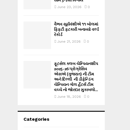
June 23, 2026
0
વૈભવ સૂર્યવંશીએ ૧૧ બોલમાં
ફિફ્ટી ફટકારી બનાવ્યો વર્લ્ડ
રેકોર્ડ
June 21, 2026
0
ફૂટસેલ ક્લબ ચેમ્પિયનશીપ
2025-26ઃપ્રોગ્રેસિવ
એસએ (ગુજરાત) ની ટીમ
અને દિલ્લી ની ડીફેન્ડિંગ
ચેમ્પિયન ગોલ હઁટર્સ ટીમ
વચ્ચે નો જોરદાર મુકાબલો...
June 18, 2026
0
Categories