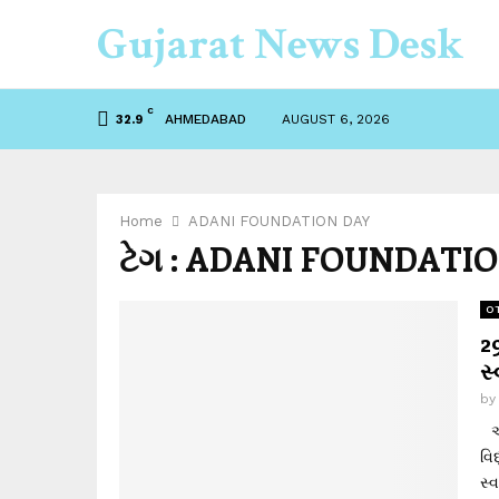
Gujarat News Desk
C
AHMEDABAD
AUGUST 6, 2026
32.9
Home
ADANI FOUNDATION DAY
ટેગ : ADANI FOUNDATI
O
2
સ
b
અદ
વિ
સ્વ