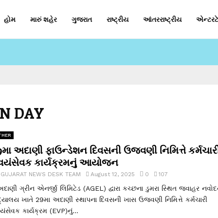
હોમ
મારું શહેર
ગુજરાત
રાષ્ટ્રીય
આંતરરાષ્ટ્રીય
એન્ટરટે
ON DAY
THER
9મા અદાણી ફાઉન્ડેશન દિવસની ઉજવણી નિમિત્તે કર્મચાર
્વયંસેવક કાર્યક્રમનું આયોજન
y
GUJARAT NEWS DESK TEAM
August 12, 2025
0
107
ાણી ગ્રીન એનર્જી લિમિટેડ (AGEL) દ્વારા કચ્છના ડુમરા સ્થિત જવાહર નવો
દ્યાલય ખાતે 29મા અદાણી સ્થાપના દિવસની ખાસ ઉજવણી નિમિત્તે કર્મચારી
યંસેવક કાર્યક્રમ (EVP)નું...