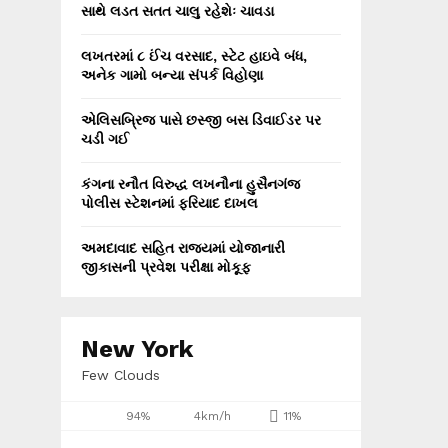
સાથે લડત સતત ચાલુ રહેશેઃ ચાવડા
લખતરમાં ૮ ઈંચ વરસાદ, સ્ટેટ હાઇવે બંધ,
અનેક ગામો બન્યા સંપર્ક વિહોણા
એલિસબ્રિજ પાસે છસ્જી બસ ડિવાઈડર પર
ચડી ગઈ
કંગના રનૌત વિરુદ્ધ લખનૌના હુસૈનગંજ
પોલીસ સ્ટેશનમાં ફરિયાદ દાખલ
અમદાવાદ સહિત રાજ્યમાં યોજાનારી
જીકાસની પ્રવેશ પરીક્ષા મોકૂફ
New York
Few Clouds
94%
4km/h
11%