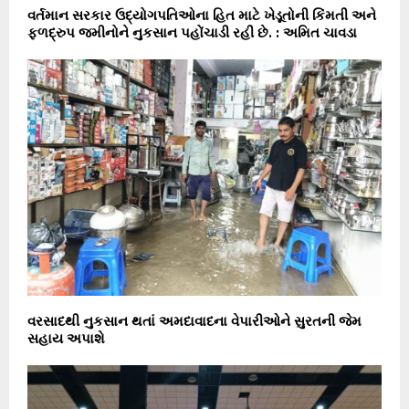
વર્તમાન સરકાર ઉદ્યોગપતિઓના હિત માટે ખેડૂતોની કિંમતી અને
ફળદ્રુપ જમીનોને નુકસાન પહોંચાડી રહી છે. : અમિત ચાવડા
વરસાદથી નુકસાન થતાં અમદાવાદના વેપારીઓને સુરતની જેમ
સહાય અપાશે