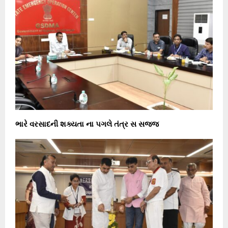
ભારે વરસાદની શક્યતા ના પગલે તંત્ર સ સજ્જ