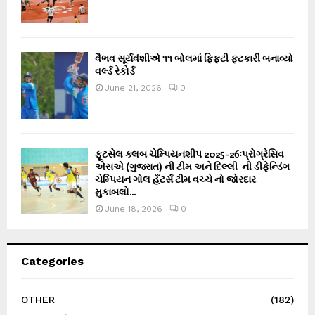
વૈભવ સૂર્યવંશીએ ૧૧ બોલમાં ફિફ્ટી ફટકારી બનાવ્યો
વર્લ્ડ રેકોર્ડ
June 21, 2026
0
ફૂટસેલ ક્લબ ચેમ્પિયનશીપ 2025-26ઃપ્રોગ્રેસિવ
એસએ (ગુજરાત) ની ટીમ અને દિલ્લી ની ડીફેન્ડિંગ
ચેમ્પિયન ગોલ હઁટર્સ ટીમ વચ્ચે નો જોરદાર
મુકાબલો...
June 18, 2026
0
Categories
OTHER
(182)