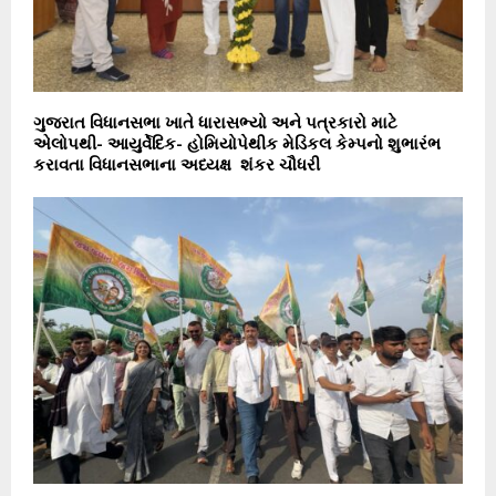
ગુજરાત વિધાનસભા ખાતે ધારાસભ્યો અને પત્રકારો માટે
એલોપથી- આયુર્વેદિક- હોમિયોપેથીક મેડિકલ કેમ્પનો શુભારંભ
કરાવતા વિધાનસભાના અધ્યક્ષ શંકર ચૌધરી