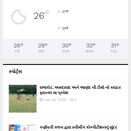
°
C
27
26
°
°
24
26
°
29
°
30
°
32
°
31
°
FRI
SAT
SUN
MON
TUE
સ્પોર્ટ્સ
રાજકોટ, અમદાવાદ અને આણંદ ની ટીમો નો ક્વાટર
ફાઇનલ મા પ્રવેશ
July 23, 2026
0
કર્ણાવતી ક્લબ દ્વારા સ્વીમીંગ કોમ્પીટીશનનું સુંદર