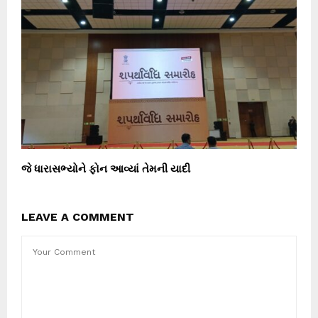
જે ધારાસભ્યોને ફોન આવ્યાં તેમની યાદી
LEAVE A COMMENT