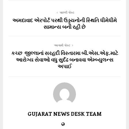
પાછલી પોસ્ટ
અમદાવાદ એરપોર્ટ પરથી ઉડ્ડયનોની સ્થિતિ ધીમેધીમે
સામાન્ય બની રહી છે
આગામી પોસ્ટ
કચ્છ જીલ્લાનાં સરહદી વિસ્તારમા બી.એસ.એફ.માટે
આરોગ્ય સેવાઓ વધુ સુર્દઢ બનાવવા એમ્બ્યુલન્સ
અપાઈ
GUJARAT NEWS DESK TEAM