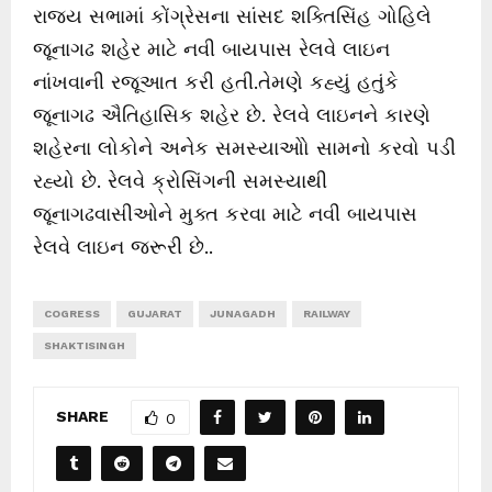
a
રાજ્ય સભામાં કોંગ્રેસના સાંસદ શક્તિસિંહ ગોહિલે
y
જૂનાગઢ શહેર માટે નવી બાયપાસ રેલવે લાઇન
e
નાંખવાની રજૂઆત કરી હતી.તેમણે કહ્યું હતુંકે
r
જૂનાગઢ ઐતિહાસિક શહેર છે. રેલવે લાઇનને કારણે
શહેરના લોકોને અનેક સમસ્યાઓો સામનો કરવો પડી
રહ્યો છે. રેલવે ક્રોસિંગની સમસ્યાથી
જૂનાગઢવાસીઓને મુક્ત કરવા માટે નવી બાયપાસ
રેલવે લાઇન જરૂરી છે..
COGRESS
GUJARAT
JUNAGADH
RAILWAY
SHAKTISINGH
SHARE
0