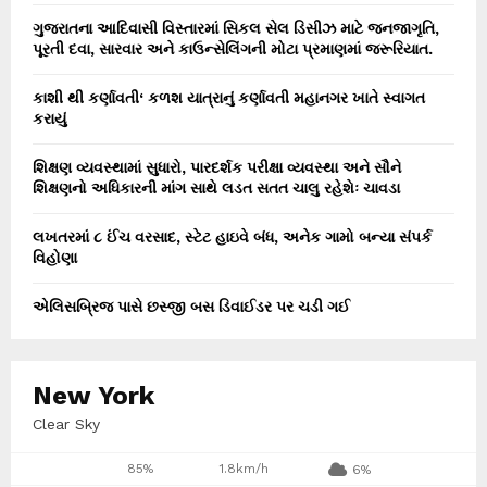
ગુજરાતના આદિવાસી વિસ્તારમાં સિકલ સેલ ડિસીઝ માટે જનજાગૃતિ,
પૂરતી દવા, સારવાર અને કાઉન્સેલિંગની મોટા પ્રમાણમાં જરૂરિયાત.
કાશી થી કર્ણાવતી‘ કળશ યાત્રાનું કર્ણાવતી મહાનગર ખાતે સ્વાગત
કરાયું
શિક્ષણ વ્યવસ્થામાં સુધારો, પારદર્શક પરીક્ષા વ્યવસ્થા અને સૌને
શિક્ષણનો અધિકારની માંગ સાથે લડત સતત ચાલુ રહેશેઃ ચાવડા
લખતરમાં ૮ ઈંચ વરસાદ, સ્ટેટ હાઇવે બંધ, અનેક ગામો બન્યા સંપર્ક
વિહોણા
એલિસબ્રિજ પાસે છસ્જી બસ ડિવાઈડર પર ચડી ગઈ
New York
Clear Sky
85%
1.8km/h
6%