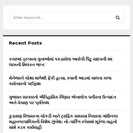
S
e
a
S
r
c
E
Recent Posts
h
f
A
o
કચ્છમાં ડ્રગ્સના ગુનાઓમાં પકડાયેલા આરોપી પિંટુ યાદવની ૨૨
r
લાખની મિલકત જપ્ત
R
:
C
મેનેજરને ચોથા માળેથી ફેંકી હત્યા, સ્પાની આડમાં ચાલતા કાળા
કારોબારનો પર્દાફાશ
H
ગુજરાત સરકારનો ઐતિહાસિક ર્નિણય એનાલોગ પનીરના ઉત્પાદન
અને વેચાણ પર પ્રતિબંધ
કુડાસણ રિલાયન્સ ચોકડી ખાતે ટ્રાફિક સમસ્યા નિવારવા ગાંધીનગર
મહાનગરપાલિકાની વિશેષ ઝુંબેશ: નો-પાર્કિંગ સ્પેસમાં મૂકેલા વાહનો
સામે કડક કાર્યવાહી