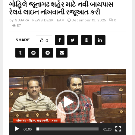
ગોહિલે જૂનાગઢ શહેર માટે નવી બાયપાસ
રેલવે લાઇન નાંખવાની રજૂઆત કરી
by
GUJARAT NEWS DESK TEAM
December 13, 2025
0
57
SHARE
0
V
i
d
e
o
P
l
00:00
01:26