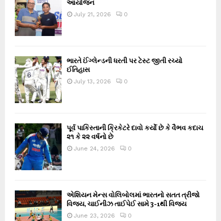
આયોજન
July 21, 2026
0
ભારતે ઈંગ્લેન્ડની ધરતી પર ટેસ્ટ જીતી રચ્યો
ઈતિહાસ
July 13, 2026
0
પૂર્વ પાકિસ્તાની ક્રિકેટરે દાવો કર્યો છે કે વૈભવ કદાચ
૨૧ કે ૨૨ વર્ષનો છે
June 24, 2026
0
એશિયન મેન્સ વોલિબોલમાં ભારતનો સતત ત્રીજો
વિજય, ચાઈનીઝ તાઈપેઈ સામે 3-1થી વિજય
June 23, 2026
0