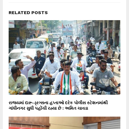
RELATED POSTS
રાજ્યમાં દારૂ-ડ્રગ્સના હપ્તાઓ દરેક પોલીસ સ્ટેશનમાંથી
ગાંધીનગર સુધી પહોંચી રહ્યા છે : અમિત ચાવડા