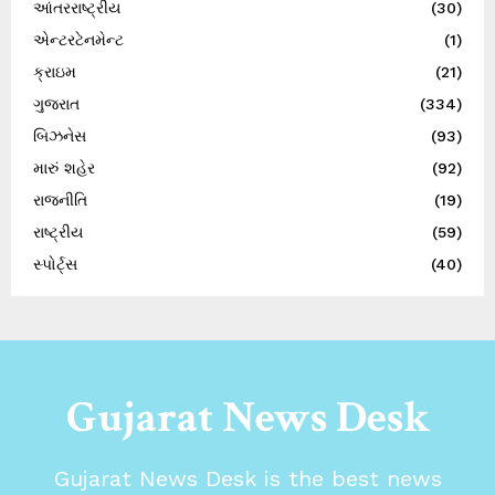
આંતરરાષ્ટ્રીય
(30)
એન્ટરટેનમેન્ટ
(1)
ક્રાઇમ
(21)
ગુજરાત
(334)
બિઝનેસ
(93)
મારું શહેર
(92)
રાજનીતિ
(19)
રાષ્ટ્રીય
(59)
સ્પોર્ટ્સ
(40)
Gujarat News Desk
Gujarat News Desk is the best news