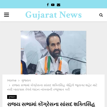
FACEBOOK
YOUTUBE
EMAIL
Gujarat News
PRIMARY
Desk
MENU
Home
ગુજરાત
રાજ્ય સભામાં કોંગ્રેસના સાંસદ શક્તિસિંહ ગોહિલે જૂનાગઢ શહેર માટે
નવી બાયપાસ રેલવે લાઇન નાંખવાની રજૂઆત કરી
ગુજરાત
રાજ્ય સભામાં કોંગ્રેસના સાંસદ શક્તિસિંહ