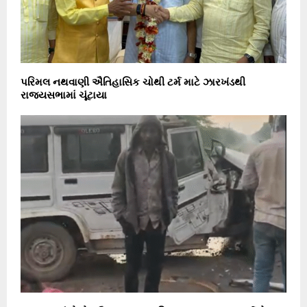
પરિમલ નથવાણી ઐતિહાસિક ચોથી ટર્મ માટે ઝારખંડથી
રાજ્યસભામાં ચૂંટાયા