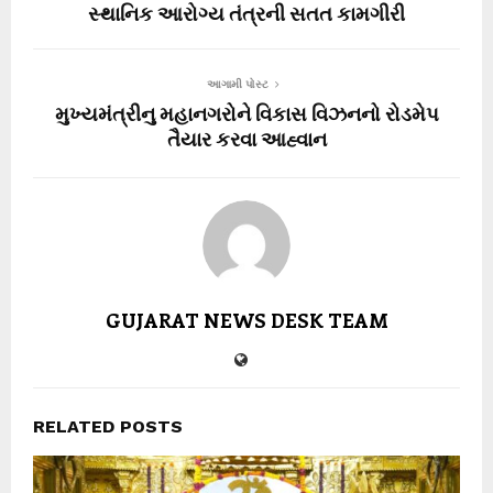
સ્થાનિક આરોગ્ય તંત્રની સતત કામગીરી
આગામી પોસ્ટ
મુખ્યમંત્રીનુ મહાનગરોને વિકાસ વિઝનનો રોડમેપ
તૈયાર કરવા આહ્વાન
GUJARAT NEWS DESK TEAM
RELATED POSTS