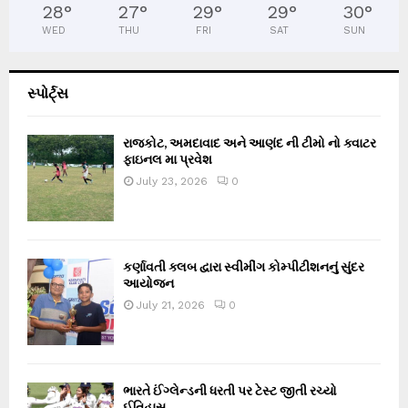
28
°
27
°
29
°
29
°
30
°
WED
THU
FRI
SAT
SUN
સ્પોર્ટ્સ
રાજકોટ, અમદાવાદ અને આણંદ ની ટીમો નો ક્વાટર
ફાઇનલ મા પ્રવેશ
July 23, 2026
0
કર્ણાવતી ક્લબ દ્વારા સ્વીમીંગ કોમ્પીટીશનનું સુંદર
આયોજન
July 21, 2026
0
ભારતે ઈંગ્લેન્ડની ધરતી પર ટેસ્ટ જીતી રચ્યો
ઈતિહાસ