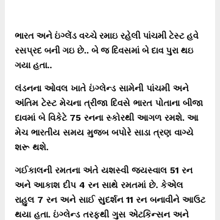
ભારત અને ઇંગ્લેંડ વચ્ચે રમાઇ રહેલી પાંચમી ટેસ્ટ હવે
રસપ્રદ બની ગઇ છે.. બે જ દિવસમાં બે દાવ પુરા થઇ
ગયા હતા..
લંડનના
ઓવલ
ખાતે
ઇંગ્લેન્ડ
સામેની
પાંચમી
અને
અંતિમ
ટેસ્ટ
મેચના
ત્રીજા
દિવસે
ભારત
પોતાના
બીજા
દાવમાં
બે
વિકેટે
75
રનના
સ્કોરથી
આગળ
રમશે
.
આ
મેચ
ભારતીય
સમય
મુજબ
બપોરે
સાડા
ત્રણ
વાગ્યે
શરૂ
થશે
.
ગઈકાલની
રમતના
અંતે
યશસ્વી
જયસ્વાલ
51
રન
અને
આકાશ
દીપ
4
રન
સાથે
રમતમાં
છે
.
કેએલ
રાહુલ
7
રન
અને
સાઈ
સુદર્શન
11
રન
બનાવીને
આઉટ
થયા
હતા
.
ઇંગ્લેન્ડ
તરફથી
ગુસ
એટકિન્સન
અને