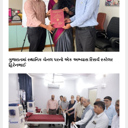
ગુજરાતમાં સ્થાનિક ચેનલ પરનો એક અભ્યાસ રિસર્ચ સ્કોલર
હિરેનભાઈ