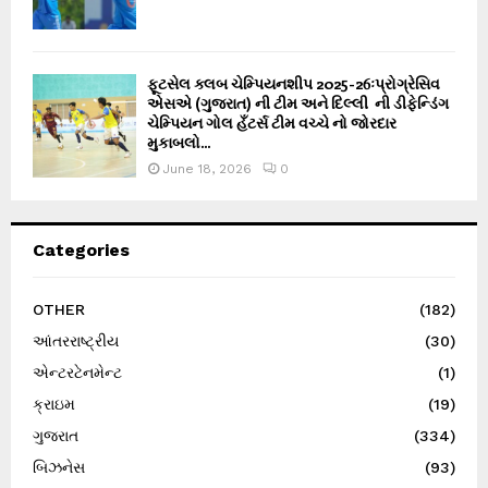
ફૂટસેલ ક્લબ ચેમ્પિયનશીપ 2025-26ઃપ્રોગ્રેસિવ
એસએ (ગુજરાત) ની ટીમ અને દિલ્લી ની ડીફેન્ડિંગ
ચેમ્પિયન ગોલ હઁટર્સ ટીમ વચ્ચે નો જોરદાર
મુકાબલો...
June 18, 2026
0
Categories
OTHER
(182)
આંતરરાષ્ટ્રીય
(30)
એન્ટરટેનમેન્ટ
(1)
ક્રાઇમ
(19)
ગુજરાત
(334)
બિઝનેસ
(93)