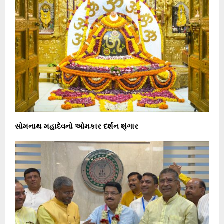
સોમનાથ મહાદેવનો ઓમકાર દર્શન શૃંગાર