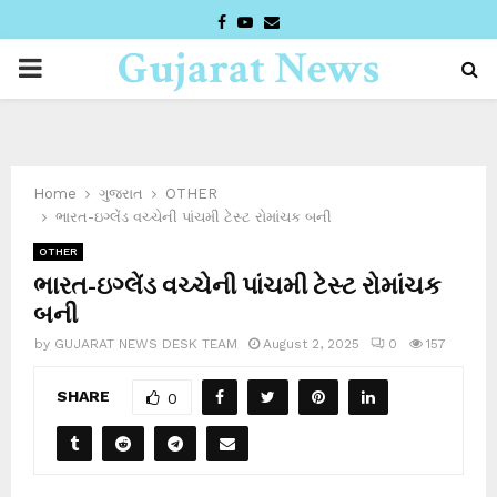
FACEBOOK
YOUTUBE
EMAIL
Gujarat News
PRIMARY
Desk
MENU
Home
ગુજરાત
OTHER
ભારત-ઇગ્લેંડ વચ્ચેની પાંચમી ટેસ્ટ રોમાંચક બની
OTHER
ભારત-ઇગ્લેંડ વચ્ચેની પાંચમી ટેસ્ટ રોમાંચક
બની
by
GUJARAT NEWS DESK TEAM
August 2, 2025
0
157
SHARE
0