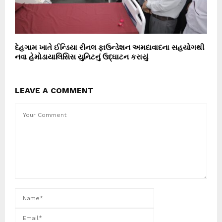
દેહગામ ખાતે ઈન્ડિયા રીનલ ફાઉન્ડેશન અમદાવાદના સહયોગથી
નવા હેમોડાયાલિસિસ યુનિટનું ઉદ્ઘાટન કરાયું
LEAVE A COMMENT