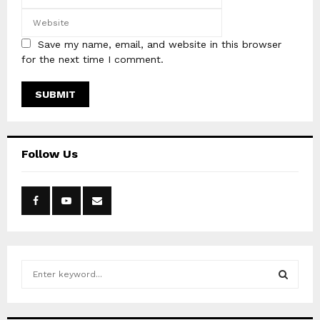
Save my name, email, and website in this browser
for the next time I comment.
Follow Us
S
e
a
S
r