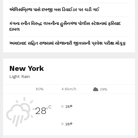
એલિસબ્રિજ પાસે છસ્જી બસ ડિવાઈડર પર ચડી ગઈ
કંગના રનૌત વિરુદ્ધ લખનૌના હુસૈનગંજ પોલીસ સ્ટેશનમાં ફરિયાદ
દાખલ
અમદાવાદ સહિત રાજ્યમાં યોજાનારી જીકાસની પ્રવેશ પરીક્ષા મોકૂફ
New York
Light Rain
80%
4.8km/h
39%
°
C
28
28
°
°
28