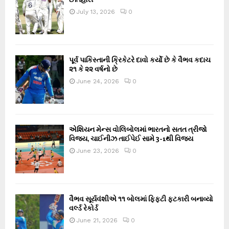
July 13, 2026
0
પૂર્વ પાકિસ્તાની ક્રિકેટરે દાવો કર્યો છે કે વૈભવ કદાચ
૨૧ કે ૨૨ વર્ષનો છે
June 24, 2026
0
એશિયન મેન્સ વોલિબોલમાં ભારતનો સતત ત્રીજો
વિજય, ચાઈનીઝ તાઈપેઈ સામે 3-1થી વિજય
June 23, 2026
0
વૈભવ સૂર્યવંશીએ ૧૧ બોલમાં ફિફ્ટી ફટકારી બનાવ્યો
વર્લ્ડ રેકોર્ડ
June 21, 2026
0