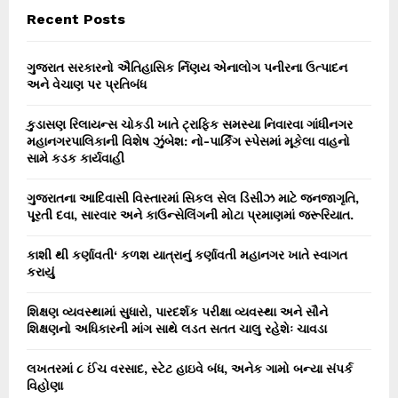
c
E
Recent Posts
h
f
A
o
ગુજરાત સરકારનો ઐતિહાસિક ર્નિણય એનાલોગ પનીરના ઉત્પાદન
r
અને વેચાણ પર પ્રતિબંધ
R
:
C
કુડાસણ રિલાયન્સ ચોકડી ખાતે ટ્રાફિક સમસ્યા નિવારવા ગાંધીનગર
મહાનગરપાલિકાની વિશેષ ઝુંબેશ: નો-પાર્કિંગ સ્પેસમાં મૂકેલા વાહનો
H
સામે કડક કાર્યવાહી
ગુજરાતના આદિવાસી વિસ્તારમાં સિકલ સેલ ડિસીઝ માટે જનજાગૃતિ,
પૂરતી દવા, સારવાર અને કાઉન્સેલિંગની મોટા પ્રમાણમાં જરૂરિયાત.
કાશી થી કર્ણાવતી‘ કળશ યાત્રાનું કર્ણાવતી મહાનગર ખાતે સ્વાગત
કરાયું
શિક્ષણ વ્યવસ્થામાં સુધારો, પારદર્શક પરીક્ષા વ્યવસ્થા અને સૌને
શિક્ષણનો અધિકારની માંગ સાથે લડત સતત ચાલુ રહેશેઃ ચાવડા
લખતરમાં ૮ ઈંચ વરસાદ, સ્ટેટ હાઇવે બંધ, અનેક ગામો બન્યા સંપર્ક
વિહોણા