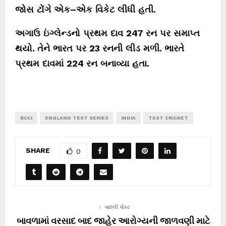
જોસ
ટોંગે
એક
–
એક
વિકેટ
લીધી
હતી
.
અગાઉ
ઇંગ્લેન્ડનો
પ્રથમ
દાવ
247
રન
પર
સમાપ્ત
થયો
.
તેને
ભારત
પર
23
રનની
લીડ
મળી
.
ભારતે
પ્રથમ
દાવમાં
224
રન
બનાવ્યા
હતા
.
BCCI
ENGLAND TEST SERIES
INDIA
TEST CRICKET
SHARE
0
પાછલી પોસ્ટ
બાવળામાં વરસાદ બાદ જાહેર આરોગ્યની જાળવણી માટે