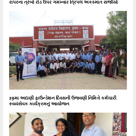
રાપરના ત્રંબો રોડ ઉપર ગમખ્વાર ત્રિપલ અકસ્માત સર્જાયો
29મા અદાણી ફાઉન્ડેશન દિવસની ઉજવણી નિમિત્તે કર્મચારી
સ્વયંસેવક કાર્યક્રમનું આયોજન