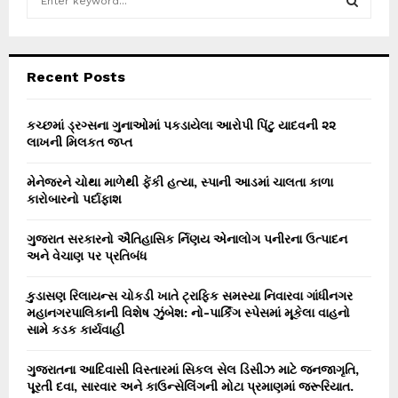
e
a
S
r
c
E
Recent Posts
h
f
A
o
કચ્છમાં ડ્રગ્સના ગુનાઓમાં પકડાયેલા આરોપી પિંટુ યાદવની ૨૨
r
લાખની મિલકત જપ્ત
R
:
C
મેનેજરને ચોથા માળેથી ફેંકી હત્યા, સ્પાની આડમાં ચાલતા કાળા
કારોબારનો પર્દાફાશ
H
ગુજરાત સરકારનો ઐતિહાસિક ર્નિણય એનાલોગ પનીરના ઉત્પાદન
અને વેચાણ પર પ્રતિબંધ
કુડાસણ રિલાયન્સ ચોકડી ખાતે ટ્રાફિક સમસ્યા નિવારવા ગાંધીનગર
મહાનગરપાલિકાની વિશેષ ઝુંબેશ: નો-પાર્કિંગ સ્પેસમાં મૂકેલા વાહનો
સામે કડક કાર્યવાહી
ગુજરાતના આદિવાસી વિસ્તારમાં સિકલ સેલ ડિસીઝ માટે જનજાગૃતિ,
પૂરતી દવા, સારવાર અને કાઉન્સેલિંગની મોટા પ્રમાણમાં જરૂરિયાત.