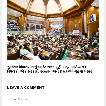
ગુજરાત વિધાનસભાનું બજેટ સત્ર પૂર્ણ..સત્ર દરમિયાન ૯
વિધેયકો, એક સરકારી પ્રસ્તાવ અને ૪ સંકલ્પો ગૃહમાં પસાર
LEAVE A COMMENT