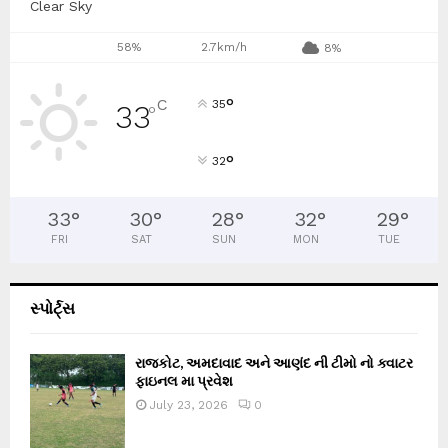
Clear Sky
58%
2.7km/h
8%
°
C
35
33
°
°
32
33
°
30
°
28
°
32
°
29
°
FRI
SAT
SUN
MON
TUE
સ્પોર્ટ્સ
રાજકોટ, અમદાવાદ અને આણંદ ની ટીમો નો ક્વાટર
ફાઇનલ મા પ્રવેશ
July 23, 2026
0