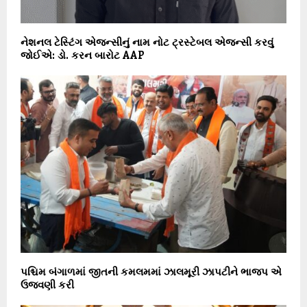
નેશનલ ટેસ્ટિંગ એજન્સીનું નામ નોટ ટ્રસ્ટેબલ એજન્સી કરવું
જોઈએ: ડો. કરન બારોટ AAP
પશ્ચિમ બંગાળમાં જીતની કમલમમાં ઝાલમૂરી ઝાપટીને ભાજપ એ
ઉજવણી કરી