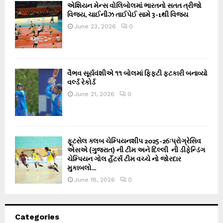
એશિયન મેન્સ વોલિબોલમાં ભારતનો સતત ત્રીજો
વિજય, ચાઈનીઝ તાઈપેઈ સામે 3-1થી વિજય
June 23, 2026
0
વૈભવ સૂર્યવંશીએ ૧૧ બોલમાં ફિફ્ટી ફટકારી બનાવ્યો
વર્લ્ડ રેકોર્ડ
June 21, 2026
0
ફૂટસેલ ક્લબ ચેમ્પિયનશીપ 2025-26ઃપ્રોગ્રેસિવ
એસએ (ગુજરાત) ની ટીમ અને દિલ્લી ની ડીફેન્ડિંગ
ચેમ્પિયન ગોલ હઁટર્સ ટીમ વચ્ચે નો જોરદાર
મુકાબલો...
June 18, 2026
0
Categories