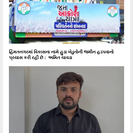
હિંમતનગરમાં વિકાસના નામે હુડા ખેડુતોની જમીન હડપવાનો
પ્રયાસ કરી રહી છે : અમિત ચાવડા