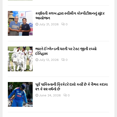
કર્ણાવતી ક્લબ દ્વારા સ્વીમીંગ કોમ્પીટીશનનું સુંદર
આયોજન
July 21, 2026
0
ભારતે ઈંગ્લેન્ડની ધરતી પર ટેસ્ટ જીતી રચ્યો
ઈતિહાસ
July 13, 2026
0
પૂર્વ પાકિસ્તાની ક્રિકેટરે દાવો કર્યો છે કે વૈભવ કદાચ
૨૧ કે ૨૨ વર્ષનો છે
June 24, 2026
0