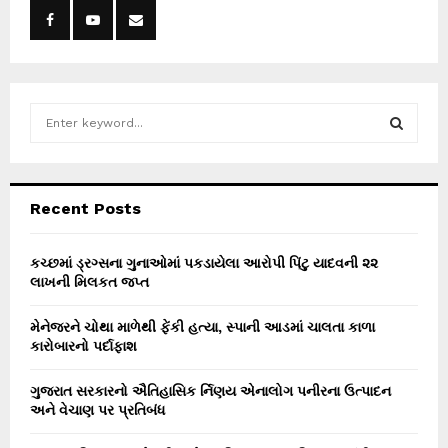
S
e
a
S
r
c
E
Recent Posts
h
f
A
o
કચ્છમાં ડ્રગ્સના ગુનાઓમાં પકડાયેલા આરોપી પિંટુ યાદવની ૨૨
r
લાખની મિલકત જપ્ત
R
:
C
મેનેજરને ચોથા માળેથી ફેંકી હત્યા, સ્પાની આડમાં ચાલતા કાળા
કારોબારનો પર્દાફાશ
H
ગુજરાત સરકારનો ઐતિહાસિક ર્નિણય એનાલોગ પનીરના ઉત્પાદન
અને વેચાણ પર પ્રતિબંધ