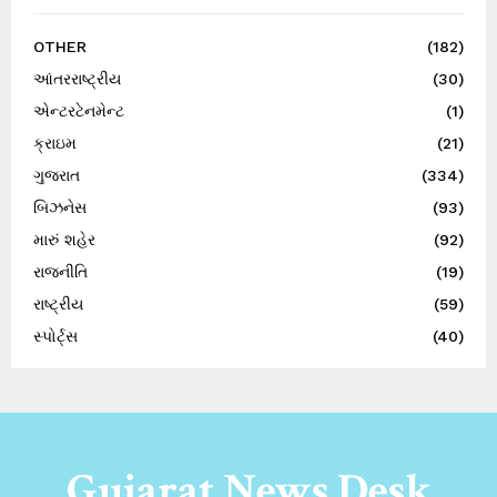
OTHER
(182)
આંતરરાષ્ટ્રીય
(30)
એન્ટરટેનમેન્ટ
(1)
ક્રાઇમ
(21)
ગુજરાત
(334)
બિઝનેસ
(93)
મારું શહેર
(92)
રાજનીતિ
(19)
રાષ્ટ્રીય
(59)
સ્પોર્ટ્સ
(40)
Gujarat News Desk