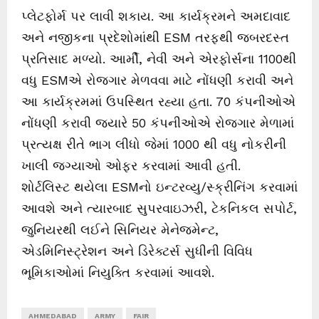
પ્લેટફોર્મ પર લાવી શકાય. આ કાર્યક્રમને અમદાવાદ
અને નજીકના પ્રદેશોમાંથી ESM તરફથી જબરદસ્ત
પ્રતિસાદ મળ્યો. આર્મી, નેવી અને એરફોર્સના 1100થી
વધુ ESMએ રોજગાર મેળવવા માટે નોંધણી કરાવી અને
આ કાર્યક્રમમાં ઉપસ્થિત રહ્યા હતા. 70 કંપનીઓએ
નોંધણી કરાવી જ્યારે 50 કંપનીઓએ રોજગાર મેળામાં
પ્રત્યક્ષ રીતે ભાગ લીધો જેમાં 1000 થી વધુ નોકરીની
ખાલી જગ્યાઓ ઓફર કરવામાં આવી હતી.
શોર્ટલિસ્ટ થયેલા ESMનો ઇન્ટરવ્યુ/સ્ક્રીનિંગ કરવામાં
આવશે અને ત્યારબાદ સુપરવાઇઝરી, ટેકનિકલ સપોર્ટ,
જુનિયરથી લઈને સિનિયર મેનેજમેન્ટ,
એડમિનિસ્ટ્રેશન અને ડિરેક્ટર્સ સુધીની વિવિધ
ભૂમિકાઓમાં નિયુક્તિ કરવામાં આવશે.
AHMEDABAD
ARMY
FAIR