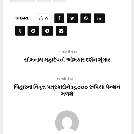
SHARE
0
પાછલી પોસ્ટ
સોમનાથ મહાદેવનો ઓમકાર દર્શન શૃંગાર
આગામી પોસ્ટ
બિહારના નિવૃત્ત પત્રકારોને 15,000 રૂપિયા પેન્શન
મળશે