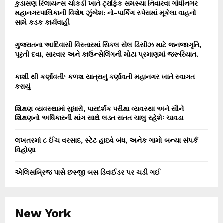
કુડાસણ રિલાયન્સ ચોકડી ખાતે ટ્રાફિક સમસ્યા નિવારવા ગાંધીનગર
મહાનગરપાલિકાની વિશેષ ઝુંબેશ: નો-પાર્કિંગ સ્પેસમાં મૂકેલા વાહનો
સામે કડક કાર્યવાહી
ગુજરાતના આદિવાસી વિસ્તારમાં સિકલ સેલ ડિસીઝ માટે જનજાગૃતિ,
પૂરતી દવા, સારવાર અને કાઉન્સેલિંગની મોટા પ્રમાણમાં જરૂરિયાત.
કાશી થી કર્ણાવતી‘ કળશ યાત્રાનું કર્ણાવતી મહાનગર ખાતે સ્વાગત
કરાયું
શિક્ષણ વ્યવસ્થામાં સુધારો, પારદર્શક પરીક્ષા વ્યવસ્થા અને સૌને
શિક્ષણનો અધિકારની માંગ સાથે લડત સતત ચાલુ રહેશેઃ ચાવડા
લખતરમાં ૮ ઈંચ વરસાદ, સ્ટેટ હાઇવે બંધ, અનેક ગામો બન્યા સંપર્ક
વિહોણા
એલિસબ્રિજ પાસે છસ્જી બસ ડિવાઈડર પર ચડી ગઈ
New York