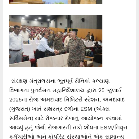
સંરક્ષણ મંત્રાલયના ભૂતપૂર્વ સૈનિકો કલ્યાણ
વિભાગના પુનર્વસન મહાનિર્દેશાલય દ્વારા 25 જુલાઈ
2025ના રોજ અમદાવાદ મિલિટરી સ્ટેશન, અમદાવાદ
(ગુજરાત) ખાતે સશસ્ત્ર દળોના ESM (એક્સ
સર્વિસમેન) માટે રોજગાર મેળાનું આયોજન કરવામાં
આવ્યું હતું જેથી રોજગારની તકો શોધતા ESM/નિવૃત્ત
કર્મચારીઓ અને કોર્પોરેટ સંસ્થાઓને એક સામાન્ય