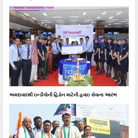
અમદાવાદથી ઇન્ડીગોની હિડોન માટેની હવાઇ સેવાના આરંભ