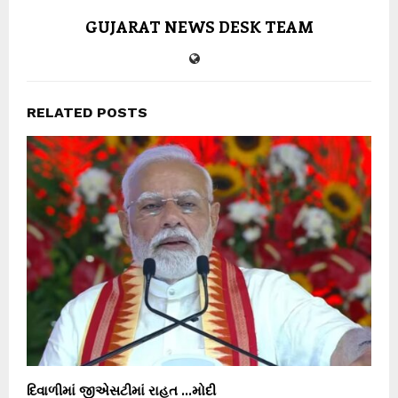
GUJARAT NEWS DESK TEAM
RELATED POSTS
દિવાળીમાં જીએસટીમાં રાહત …મોદી