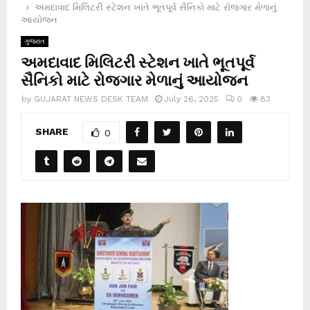
અમદાવાદ મિલિટરી સ્ટેશન ખાતે ભૂતપૂર્વ સૈનિકો માટે રોજગાર મેળાનું
આયોજન
ગુજરાત
અમદાવાદ મિલિટરી સ્ટેશન ખાતે ભૂતપૂર્વ
સૈનિકો માટે રોજગાર મેળાનું આયોજન
by
GUJARAT NEWS DESK TEAM
July 26, 2025
0
83
SHARE
0