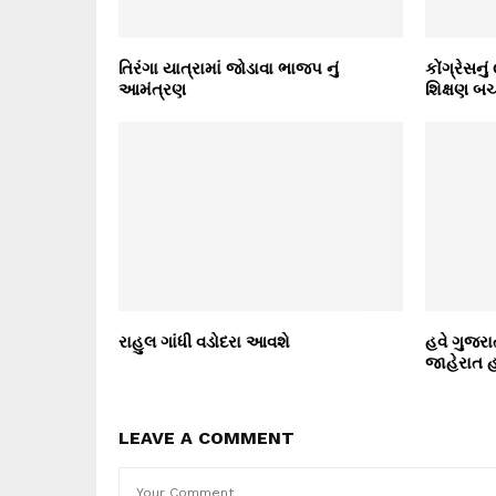
તિરંગા યાત્રામાં જોડાવા ભાજપ નું
કોંગ્રેસનુ
આમંત્રણ
શિક્ષણ બ
રાહુલ ગાંધી વડોદરા આવશે
હવે ગુજરા
જાહેરાત હ
LEAVE A COMMENT