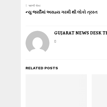
પાછલી પોસ્ટ
ન્યુ જર્સીમાં અસહ્ય ગરમી થી લોકો ત્રસ્ત
GUJARAT NEWS DESK 
RELATED POSTS