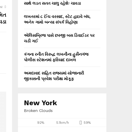
સાથે લડત સતત ચાલુ રહેશેઃ ચાવડા
્ટ
મિત
લખતરમાં ૮ ઈંચ વરસાદ, સ્ટેટ હાઇવે બંધ,
વડા
અનેક ગામો બન્યા સંપર્ક વિહોણા
એલિસબ્રિજ પાસે છસ્જી બસ ડિવાઈડર પર
ચડી ગઈ
કંગના રનૌત વિરુદ્ધ લખનૌના હુસૈનગંજ
પોલીસ સ્ટેશનમાં ફરિયાદ દાખલ
અમદાવાદ સહિત રાજ્યમાં યોજાનારી
જીકાસની પ્રવેશ પરીક્ષા મોકૂફ
New York
Broken Clouds
92%
5.1km/h
59%