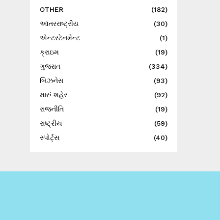
OTHER
(182)
આંતરરાષ્ટ્રીય
(30)
એન્ટરટેનમેન્ટ
(1)
ક્રાઇમ
(19)
ગુજરાત
(334)
બિઝનેસ
(93)
મારું શહેર
(92)
રાજનીતિ
(19)
રાષ્ટ્રીય
(59)
સ્પોર્ટ્સ
(40)