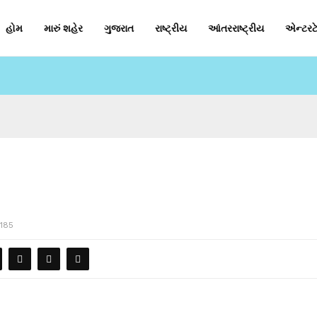
હોમ
મારું શહેર
ગુજરાત
રાષ્ટ્રીય
આંતરરાષ્ટ્રીય
એન્ટરટે
185