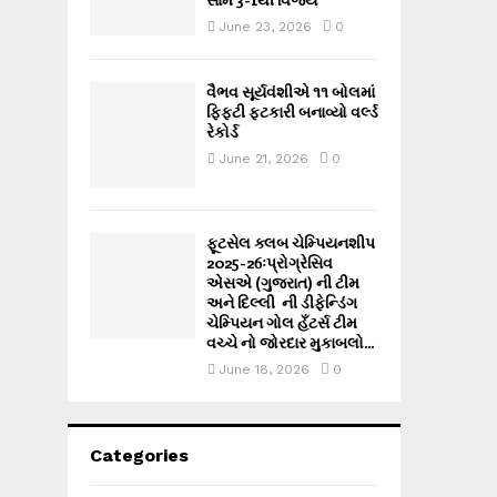
June 23, 2026
0
વૈભવ સૂર્યવંશીએ ૧૧ બોલમાં
ફિફ્ટી ફટકારી બનાવ્યો વર્લ્ડ
રેકોર્ડ
June 21, 2026
0
ફૂટસેલ ક્લબ ચેમ્પિયનશીપ
2025-26ઃપ્રોગ્રેસિવ
એસએ (ગુજરાત) ની ટીમ
અને દિલ્લી ની ડીફેન્ડિંગ
ચેમ્પિયન ગોલ હઁટર્સ ટીમ
વચ્ચે નો જોરદાર મુકાબલો...
June 18, 2026
0
Categories