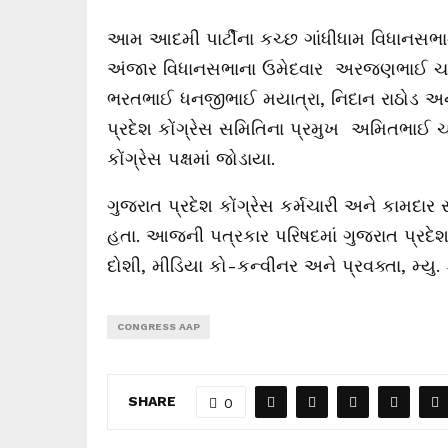
આમ આદમી પાર્ટીના કચ્છ ગાંધીધામ વિધાનસભા
અંજાર વિધાનસભાના ઉમેદવાર અરજણભાઈ ચનાભા
ભરતભાઈ ધનજીભાઈ મયાત્રા, નિદાન રાઠોડ 
પ્રદેશ કોંગ્રેસ સમિતિના પ્રમુખ અમિતભાઈ ચાવડ
કોંગ્રેસ પક્ષમાં જોડાયા.
ગુજરાત પ્રદેશ કોંગ્રેસ કર્મચારી અને કામદા
હતા. આજની પત્રકાર પરિષદમાં ગુજરાત પ્રદેશ 
દોશી, મીડિયા કો-કન્વીનર અને પ્રવક્તા, મ્યુ
CONGRESS AAP
SHARE
0