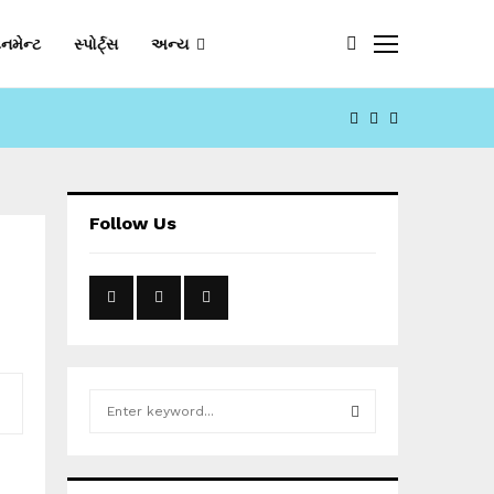
નમેન્ટ
સ્પોર્ટ્સ
અન્ય
FACEBOOK
YOUTUBE
EMAIL
Follow Us
S
e
a
S
r
c