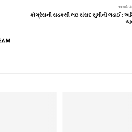
આગામી પોસ
કોંગ્રેસની સડકથી લઇ સંસદ સુધીની લડાઈ : અ
ચા
TEAM