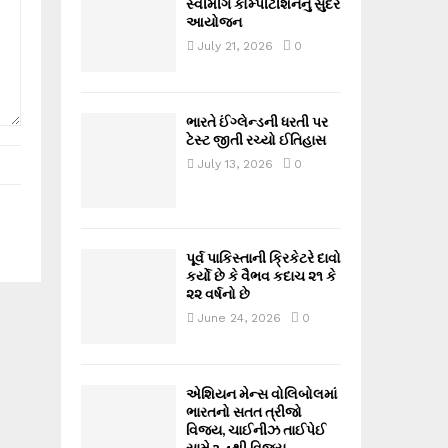
સ્વીમીંગ કોમ્પીટીશનનું સુંદર
આયોજન
July 21, 2026
0
ભારતે ઈંગ્લેન્ડની ધરતી પર
ટેસ્ટ જીતી રચ્યો ઈતિહાસ
July 13, 2026
0
પૂર્વ પાકિસ્તાની ક્રિકેટરે દાવો
કર્યો છે કે વૈભવ કદાચ ૨૧ કે
૨૨ વર્ષનો છે
June 24, 2026
0
એશિયન મેન્સ વોલિબોલમાં
ભારતનો સતત ત્રીજો
વિજય, ચાઈનીઝ તાઈપેઈ
સામે 3-1થી વિજય