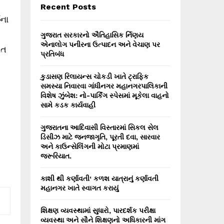
E
Recent Posts
h
ના
f
A
o
ગુજરાત સરકારનો ઐતિહાસિક ર્નિણય
r
R
એનાલોગ પનીરના ઉત્પાદન અને વેચાણ પર
રાત
:
પ્રતિબંધ
C
કુડાસણ રિલાયન્સ ચોકડી ખાતે ટ્રાફિક
H
સમસ્યા નિવારવા ગાંધીનગર મહાનગરપાલિકાની
વિશેષ ઝુંબેશ: નો-પાર્કિંગ સ્પેસમાં મૂકેલા વાહનો
સામે કડક કાર્યવાહી
ગુજરાતના આદિવાસી વિસ્તારમાં સિકલ સેલ
ડિસીઝ માટે જનજાગૃતિ, પૂરતી દવા, સારવાર
અને કાઉન્સેલિંગની મોટા પ્રમાણમાં
જરૂરિયાત.
કાશી થી કર્ણાવતી‘ કળશ યાત્રાનું કર્ણાવતી
મહાનગર ખાતે સ્વાગત કરાયું
શિક્ષણ વ્યવસ્થામાં સુધારો, પારદર્શક પરીક્ષા
વ્યવસ્થા અને સૌને શિક્ષણનો અધિકારની માંગ