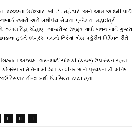
ના ૨૦૨૨ના ઉમેદવાર બી. ટી. મહેશ્વરી અને આમ આદમી પાર્ટી
ઈ રબારી અને બક્ષીપંચ સેલના પ્રદેશના મહામંત્રી
અને અખમસિંહ ચૌહાણ આજરોજ રાજીવ ગાંધી ભવન ખાતે ગુજ
ાના હસ્તે કોંગ્રેસ પક્ષનો તિરંગો ખેસ પહેરીને વિધિવત રીતે
ર સંગઠનના અધ્યક્ષ ભરતભાઈ સોલંકી (કચ્છ) ઉપસ્થિત રહ્યા
કોંગ્રેસ સમિતિના મીડિયા કન્વીનર અને પ્રવક્તા ડૉ. મનિષ
. કાઉન્સિલર નીરવ બક્ષી ઉપસ્થિત રહ્યા હતા.