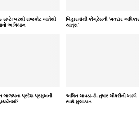
ં ૯ સપ્ટેમ્બરથી રાજકોટ ખાતેથી
બિહારમાંથી કોંગ્રેસની ‘મતદાર અધિકા
ચાવો અભિયાન
યાત્રા’
ત ભાજપના પ્રદેશ પ્રમુખની
અમિત ચાવડા-ડો. તુષાર ચૌધરીની ખડગે
ાથવેંતમાં?
સાથે મુલાકાત