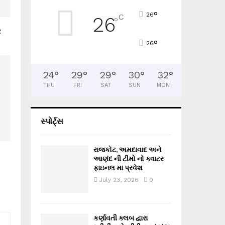
°
26
C
26
°
ર
°
26
24
°
29
°
29
°
30
°
32
°
THU
FRI
SAT
SUN
MON
સ્પોર્ટ્સ
રાજકોટ, અમદાવાદ અને
આણંદ ની ટીમો નો ક્વાટર
ફાઇનલ મા પ્રવેશ
July 23, 2026
0
કર્ણાવતી ક્લબ દ્વારા